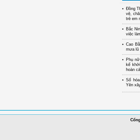
Đồng Th
vệ, ch
trẻ em 
Bắc Nin
việc là
Cao Bằ
mưa lũ
Phụ nữ 
kế khở
hoàn c
Số hóa
Yên xây
Cổng