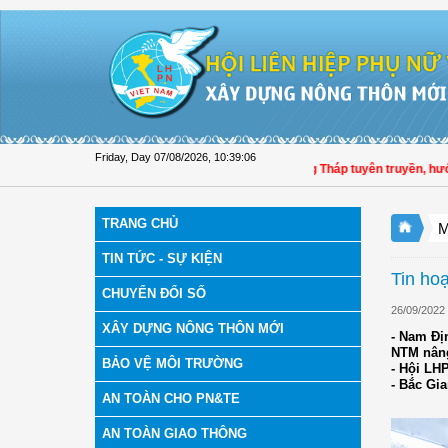
Skip to Content
Friday, Day 07/08/2026
,
10:39:07
Hội LHPN tỉnh Đồng Tháp tuyên truyền, hướng dẫn,
TRANG CHỦ
M
TIN TỨC - SỰ KIỆN
Tin ho
CHUYỂN ĐỔI SỐ
26/09/2022
XÂY DỰNG NÔNG THÔN MỚI
- Nam Đị
NTM nâng
BẢO VỆ MÔI TRƯỜNG
- Hội LH
- Bắc Gi
AN TOÀN CHO PN&TE
AN TOÀN GIAO THÔNG