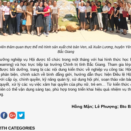
viên thăm quan thực thế mô hình sản xuất chè bản Ven, xã Xuân Lương, huyện Yên
Bắc Giang
ưỡng nghiệp vụ Hội được tổ chức trong một tháng với hai hình thức học 
earning) và học trực tiếp tại trường Chính trị tỉnh Bắc Giang. Tham gia lớp
được bồi dưỡng, trang bị các nội dung kiến thức về nghiệp vụ công tác Hội
 phản biện, chính sách về bình đẳng giới, hướng dẫn thực hiện Điều lệ Hộ
với cấp ủy, chính quyền, kỹ năng quản lý, sử dụng hội phí, soạn thảo văn b
 quyết, xử lý các vụ việc xâm hại quyền của phụ nữ, trẻ em… Từ kiến thức
iên có thể vận dụng sáng tạo, phù hợp trong triển khai hiệu quả nhiệm vụ th
ng.
Hồng Mận; Lê Phượng; Btc B
ITH CATEGORIES