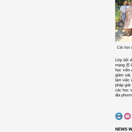
Các học 
Lớp bồi d
mạng (E-l
học viên 
giám sát,
làm việc 
pháp giải
các học v
địa phươ
NEWS W