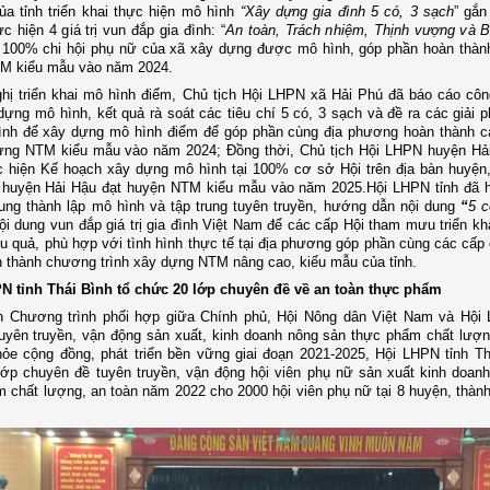
ủa tỉnh triển khai thực hiện mô hình
“Xây dựng gia đình 5 có, 3 sạch
” gắn
ực hiện 4 giá trị vun đắp gia đình: “
An toàn, Trách nhiệm, Thịnh vượng và B
 100% chi hội phụ nữ của xã xây dựng được mô hình, góp phần hoàn thàn
TM kiểu mẫu vào năm 2024.
ghị triển khai mô hình điểm, Chủ tịch Hội LHPN xã Hải Phú đã báo cáo công
dựng mô hình, kết quả rà soát các tiêu chí 5 có, 3 sạch và đề ra các giải p
ình để xây dựng mô hình điểm để góp phần cùng địa phương hoàn thành cá
ựng NTM kiểu mẫu vào năm 2024; Đồng thời, Chủ tịch Hội LHPN huyện Hả
c hiện Kế hoạch xây dựng mô hình tại 100% cơ sở Hội trên địa bàn huyện
 huyện Hải Hậu đạt huyện NTM kiểu mẫu vào năm 2025.Hội LHPN tỉnh đã 
ung thành lập mô hình và tập trung tuyên truyền, hướng dẫn nội dung
“
5 c
ội dung vun đắp giá trị gia đình Việt Nam để các cấp Hội tham mưu triển kha
ệu quả, phù hợp với tình hình thực tế tại địa phương góp phần cùng các cấp
 thành chương trình xây dựng NTM nâng cao, kiểu mẫu của tỉnh.
PN tỉnh Thái Bình tổ chức 20 lớp chuyên đề về an toàn thực phẩm
n Chương trình phối hợp giữa Chính phủ, Hội Nông dân Việt Nam và Hội
yên truyền, vận động sản xuất, kinh doanh nông sản thực phẩm chất lượn
ỏe cộng đồng, phát triển bền vững giai đoạn 2021-2025, Hội LHPN tỉnh Th
ớp chuyên đề tuyên truyền, vận động hội viên phụ nữ sản xuất kinh doan
 chất lượng, an toàn năm 2022 cho 2000 hội viên phụ nữ tại 8 huyện, thành