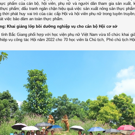
hực phẩm của cán bộ, hội viên, phụ nữ và người dân tham gia sản xuất, 
thực phẩm; đấu tranh ngăn chặn hiệu quả việc sản xuất nông sản thực phẩ
g thời phát huy vai trò của các cấp Hội và hội viên phụ nữ trong tuyên truyề
át việc bảo đảm an toàn thực phẩm.
ang: Khai giảng lớp bồi dưỡng nghiệp vụ cho cán bộ Hội cơ sở
tỉnh Bắc Giang phối hợp với học viện phụ nữ Việt Nam vừa tổ chức khai giả
iệp vụ công tác Hội năm 2022 cho 70 học viên là Chủ tịch, Phó chủ tịch H