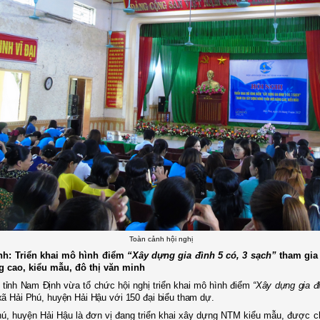
Toàn cảnh hội nghị
nh: Triển khai mô hình điểm
“Xây dựng gia đình 5 có, 3 sạch”
tham gia
 cao, kiểu mẫu, đô thị văn minh
tỉnh Nam Định vừa tổ chức hội nghị triển khai mô hình điểm
“Xây dựng gia đ
xã Hải Phú, huyện Hải Hậu
với 150 đại biểu tham dự
.
ú, huyện Hải Hậu là đơn vị đang triển khai xây dựng NTM kiểu mẫu, được c