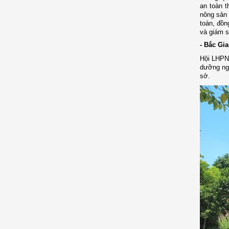
an toàn t
nông sản 
toàn, đồn
và giám s
- Bắc Gi
Hội LHPN 
dưỡng ngh
sở.