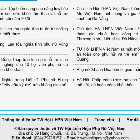
áp: Tập huấn nâng cao năng lực bảo
Chủ tịch Hội LHPN Việt Nam thăm
ăm sóc sức khỏe tâm thần và hỗ trợ
Mẹ Việt Nam anh hùng và gia đ
mồ côi năm 2026
sách tại Đà Nẵng
h: Lan tỏa nghĩa tình tri ân từ những
Chủ tịch Hội LHPN Việt Nam Lê
m thiết thực
tham gia chuỗi hoạt động tr
Thương binh - Liệt sĩ tại Đà Nẵng
ng: Lan tỏa nghĩa tình phụ nữ vùng
TƯ Hội LHPN Việt Nam ra mắt mô
an toàn cho phụ nữ và trẻ em" 
Quang
Đồng Tháp trao kinh phí hỗ trợ sinh
i nghiệp cho 10 hội viên phụ nữ có
ảnh khó khăn
Phụ nữ Khánh Hòa bền bỉ gieo mầ
 Nghĩa trang Liệt sĩ: Phụ nữ Hưng
Hà Nội: Chắp cánh ước mơ cho 1
 "cây cầu ký ức" trên không gian số
mồ côi, có hoàn cảnh khó khăn
 Thông tin điện tử TW Hội LHPN Việt Nam
Trang chủ
Sơ đồ 
©Bản quyền thuộc về TW Hội Liên Hiệp Phụ Nữ Việt Nam
Địa chỉ:
39 Hàng Chuối, Hai Bà Trưng, Hà Nội, Việt Nam
Điện thoại:
(024) 39718157 -
Email:
webhoilh
pnvn@yahoo.com