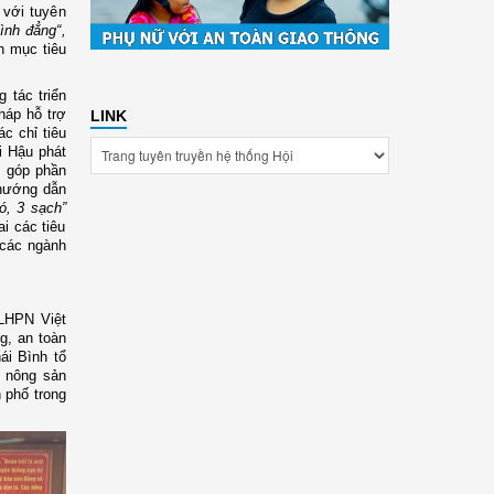
 với
tuyên
ình đẳng“,
h mục tiêu
 tác triển
háp hỗ trợ
LINK
c chỉ tiêu
i Hậu phát
, góp phần
hướng dẫn
ó, 3 sạch”
i các tiêu
 các ngành
 LHPN Việt
g, an toàn
ái Bình tổ
h nông sản
 phố trong