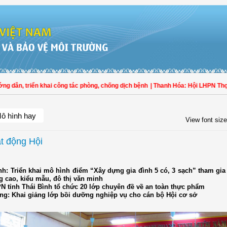
 triển khai công tác phòng, chống dịch bệnh
| Thanh Hóa: Hội LHPN Thọ Xuân t
ô hình hay
View font size
ạt động Hội
nh: Triển khai mô hình điểm “Xây dựng gia đình 5 có, 3 sạch” tham gi
 cao, kiểu mẫu, đô thị văn minh
PN tỉnh Thái Bình tổ chức 20 lớp chuyên đề về an toàn thực phẩm
ang: Khai giảng lớp bồi dưỡng nghiệp vụ cho cán bộ Hội cơ sở