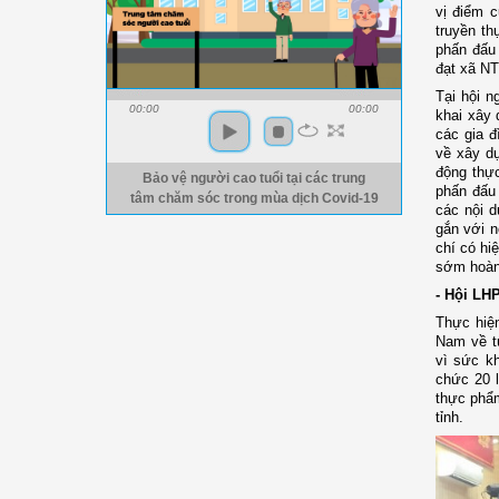
vị điểm c
truyền th
phấn đấu
đạt xã N
Tại hội n
00:00
00:00
khai xây 
các gia đ
về xây d
động thự
Bảo vệ người cao tuổi tại các trung
phấn đấu
tâm chăm sóc trong mùa dịch Covid-19
các nội d
gắn với n
chí có hi
sớm hoàn
- Hội LH
Thực hiệ
Nam về tu
vì sức kh
chức 20 l
thực phẩm
tỉnh.