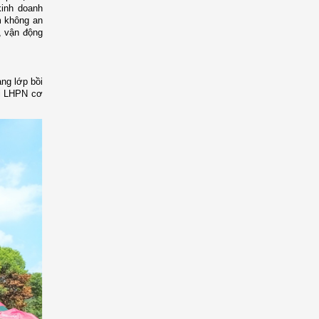
kinh doanh
m không an
n, vận động
ng lớp bồi
ội LHPN cơ