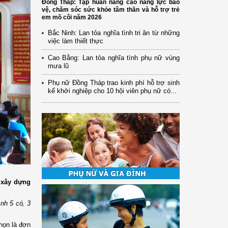
Đồng Tháp: Tập huấn nâng cao năng lực bảo
vệ, chăm sóc sức khỏe tâm thần và hỗ trợ trẻ
em mồ côi năm 2026
Bắc Ninh: Lan tỏa nghĩa tình tri ân từ những
việc làm thiết thực
Cao Bằng: Lan tỏa nghĩa tình phụ nữ vùng
mưa lũ
Phụ nữ Đồng Tháp trao kinh phí hỗ trợ sinh
kế khởi nghiệp cho 10 hội viên phụ nữ có...
 xây dựng
ình 5 có, 3
họn là đơn