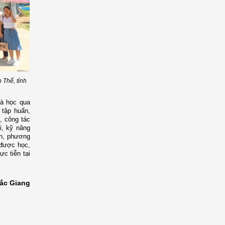
 Thế, tỉnh
là học qua
 tập huấn,
, công tác
i, kỹ năng
ản, phương
 được học,
ực tiễn tại
ắc Giang