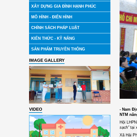
XÂY DỰNG GIA ĐÌNH HẠNH PHÚC
MÔ HÌNH - ĐIỂN HÌNH
CHÍNH SÁCH PHÁP LUẬT
KIẾN THỨC - KỸ NĂNG
SẢN PHẨM TRUYỀN THÔNG
IMAGE GALLERY
VIDEO
- Nam Đị
NTM nâng
Hội LHPN 
sạch”
tại 
Xã Hải Ph