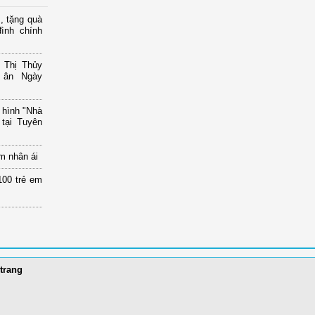
, tặng quà
ình chính
 Thị Thủy
i ân Ngày
 hình "Nhà
tại Tuyên
m nhân ái
00 trẻ em
trang