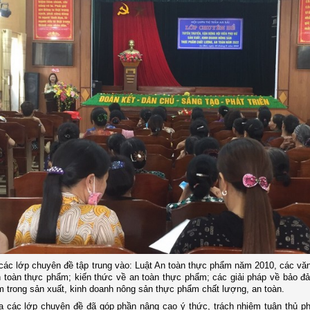
các lớp chuyên đề tập trung vào: Luật An toàn thực phẩm năm 2010, các vă
n toàn thực phẩm; kiến thức về an toàn thực phẩm; các giải pháp về bảo đ
 trong sản xuất, kinh doanh nông sản thực phẩm chất lượng, an toàn.
 các lớp chuyên đề đã góp phần nâng cao ý thức, trách nhiệm tuân thủ ph