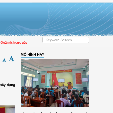
ích cực góp phần nâng cao tỷ lệ người dân tham gia bảo hiểm y tế
MÔ HÌNH HAY
a xây dựng