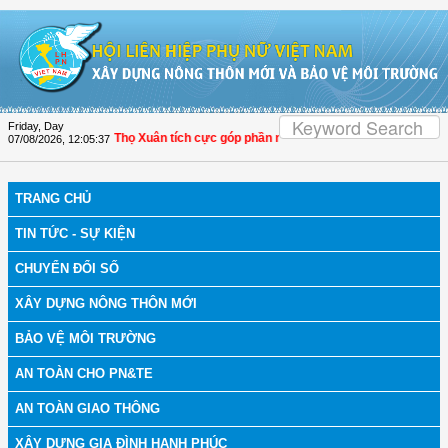
Skip to Content
Friday, Day
h Hóa: Hội LHPN Thọ Xuân tích cực góp phần nâng cao tỷ lệ người dân tham gia
07/08/2026
,
12:05:38
TRANG CHỦ
TIN TỨC - SỰ KIỆN
CHUYỂN ĐỔI SỐ
XÂY DỰNG NÔNG THÔN MỚI
BẢO VỆ MÔI TRƯỜNG
AN TOÀN CHO PN&TE
AN TOÀN GIAO THÔNG
XÂY DỰNG GIA ĐÌNH HẠNH PHÚC