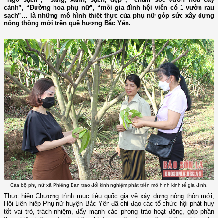
cảnh”, “Đường hoa phụ nữ”, “mỗi gia đình hội viên có 1 vườn rau
sạch”… là những mô hình thiết thực của phụ nữ góp sức xây dựng
nông thông mới trên quê hương Bắc Yên.
Cán bộ phụ nữ xã Phiêng Ban trao đổi kinh nghiệm phát triển mô hình kinh tế gia đình.
Thực hiện Chương trình mục tiêu quốc gia về xây dựng nông thôn mới,
Hội Liên hiệp Phụ nữ huyện Bắc Yên đã chỉ đạo các tổ chức hội phát huy
tốt vai trò, trách nhiệm, đẩy mạnh các phong trào hoạt động, góp phần