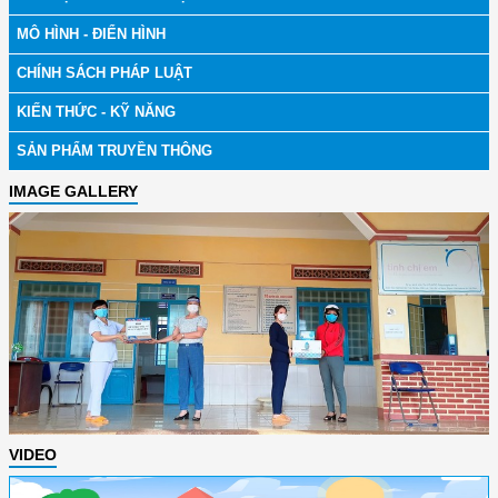
MÔ HÌNH - ĐIỂN HÌNH
CHÍNH SÁCH PHÁP LUẬT
KIẾN THỨC - KỸ NĂNG
SẢN PHẨM TRUYỀN THÔNG
IMAGE GALLERY
VIDEO