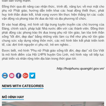
toàn dân vững mạnh.
Đồng thời qua đó nâng cao nhận thức, trình độ, năng lực về mọi mặt cho
phụ nữ Phật giáo, hướng dẫn triển khai các hoạt động thiết thực, phát
huy tinh thần đoàn kết, khát vọng vươn lên thực hiện thắng lợi các cuộc
vận động và phong trào thi đua do hội và địa phương tổ chức.
Đi vào hoạt động, mô hình sẽ tập trung tuyên truyền các chủ trương của
Đảng, chính sách, pháp luật Nhà nước đến với các thành viên. Đồng thời
phát động các phong trào thi đua trong phụ nữ tôn giáo, lan tỏa tinh thần
sống “tốt đời, đẹp đạo” bằng những việc làm cụ thể như phụ nữ tôn giáo
chung sức xây dựng nông thôn mới, các mô hình liên kết phát triển kinh
tế, các đợt tình nguyện vì phụ nữ, trẻ em nghèo…
Được biết, mô hình “Phụ nữ Phật giáo sống tốt đời, đẹp đạo” xã Gio Việt
là mô hình điểm của Hội LHPN huyện Gio Linh, mô hình này sẽ tiếp tục
phát triển và nhân rộng trên địa bàn trong thời gian tới.
http://hoiphunu.quangtri.gov.vn/
NEWS WITH CATEGORIES
MÔ HÌNH HAY