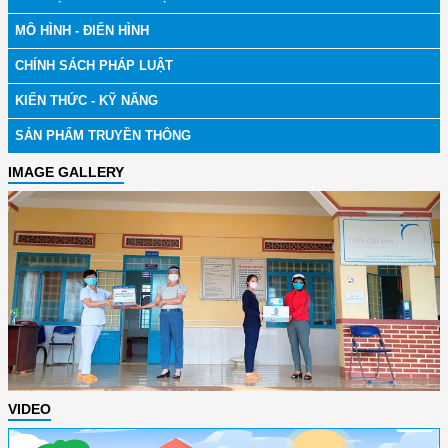
MÔ HÌNH - ĐIỂN HÌNH
CHÍNH SÁCH PHÁP LUẬT
KIẾN THỨC - KỸ NĂNG
SẢN PHẨM TRUYỀN THÔNG
IMAGE GALLERY
VIDEO