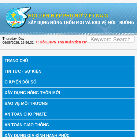
Skip to Content
Thursday, Day
 bệnh
| Thanh Hóa: Hội LHPN Thọ Xuân tích cực góp phần nâng cao tỷ lệ người 
06/08/2026
,
13:56:33
TRANG CHỦ
TIN TỨC - SỰ KIỆN
CHUYỂN ĐỔI SỐ
XÂY DỰNG NÔNG THÔN MỚI
BẢO VỆ MÔI TRƯỜNG
AN TOÀN CHO PN&TE
AN TOÀN GIAO THÔNG
XÂY DỰNG GIA ĐÌNH HẠNH PHÚC