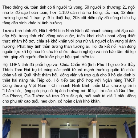
10
Theo thống kê, toàn tỉnh có
9 người tử vong, 50 người bị thương
;
21 ngôi
nhà
bị đổ sập hoàn toàn, hơn
1.180 căn nhà
hư hỏng, tốc mái;
12 điểm
trường học
và
1 trạm y tế
bị thiệt hại;
205 cột điện
gãy đổ cùng nhiều hạ
tầng dân sinh khác bị ảnh hưởng.
Trước tình hình đó,
Hội LHPN tỉnh Ninh Bình
đã nhanh chóng chỉ đạo các
cấp Hội trong tỉnh
chủ động vào cuộc
, triển khai nhiều hoạt động thiết
thực nhằm
hỗ trợ, chia sẻ khó khăn với phụ nữ và người dân vùng bị ảnh
hưởng
. Phát huy tinh thần tương thân tương ái, Hội đã
kết nối, vận động
nguồn lực xã hội hóa
từ các tổ chức, doanh nghiệp và nhà hảo tâm để kịp
thời giúp đỡ người dân khắc phục hậu quả thiên tai.
Hội LHPN tỉnh đã phối hợp với
Chùa Chấn Vũ (tỉnh Phú Thọ)
do
Sư thầy
Thích Tam Đạt
trụ trì cùng các phật tử và mạnh thường quân tổ chức
đoàn về
xã Quỹ Nhất
thăm hỏi, động viên và
trao quà cho 9 hộ gia đình bị
thiệt hại nặng nề
. Tiếp đó, Hội tiếp tục phối hợp với
Ngân hàng TMCP
Công thương Việt Nam - Chi nhánh Ninh Bình
triển khai chương trình
“Thăm hỏi, tặng quà phụ nữ bị ảnh hưởng bởi lũ lụt”
tại các xã
Gia Lâm,
Gia Phong, Gia Tường và
trao
20 suất quà, mỗi suất trị giá 1 triệu đồng
cho phụ nữ cao tuổi, neo đơn, có hoàn cảnh khó khăn.