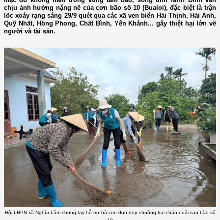
chịu ảnh hưởng nặng nề của cơn bão số 10 (Bualoi), đặc biệt là trận
lốc xoáy rạng sáng 29/9 quét qua các xã ven biển Hải Thịnh, Hải Anh,
Quỹ Nhất, Hồng Phong, Chất Bình, Yên Khánh... gây thiệt hại lớn về
người và tài sản.
Hội LHPN xã Nghĩa Lâm chung tay hỗ trợ bà con dọn dẹp chuồng trại chăn nuôi sau bão số