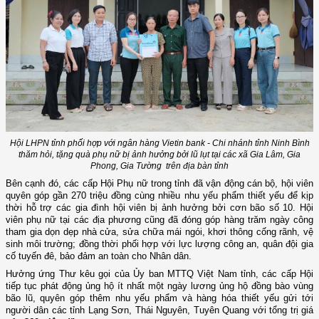
Hội LHPN tỉnh phối hợp với ngân hàng Vietin bank - Chi nhánh tỉnh Ninh Bình
thăm hỏi, tặng quà phụ nữ bị ảnh hưởng bởi lũ lụt tại các xã Gia Lâm, Gia
Phong, Gia Tường trên địa bàn tỉnh
Bên cạnh đó, các cấp Hội Phụ nữ trong tỉnh đã vận động cán bộ, hội viên
quyên góp gần 270 triệu đồng cùng nhiều nhu yếu phẩm thiết yếu để kịp
thời hỗ trợ các gia đình hội viên bị ảnh hưởng bởi cơn bão số 10. Hội
viên phụ nữ tại các địa phương cũng đã đóng góp hàng trăm ngày công
tham gia dọn dẹp nhà cửa, sửa chữa mái ngói, khơi thông cống rãnh, vệ
sinh môi trường; đồng thời phối hợp với lực lượng công an, quân đội gia
cố tuyến đê, bảo đảm an toàn cho Nhân dân.
Hưởng ứng Thư kêu gọi của Ủy ban MTTQ Việt Nam tỉnh, các cấp Hội
tiếp tục phát động ủng hộ ít nhất một ngày lương ủng hộ đồng bào vùng
bão lũ, quyên góp thêm nhu yếu phẩm và hàng hóa thiết yếu gửi tới
người dân các tỉnh Lạng Sơn, Thái Nguyên, Tuyên Quang với tổng trị giá