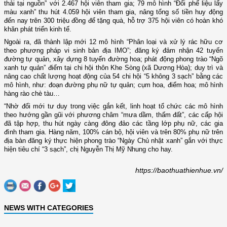
thải tại nguồn” với 2.467 hội viên tham gia; 79 mô hình “Đổi phế liệu lấy
màu xanh” thu hút 4.059 hội viên tham gia, nâng tổng số tiền huy động
đến nay trên 300 triệu đồng để tặng quà, hỗ trợ 375 hội viên có hoàn khó
khăn phát triển kinh tế.
Ngoài ra, đã thành lập mới 12 mô hình “Phân loại và xử lý rác hữu cơ
theo phương pháp vi sinh bản địa IMO”; đăng ký đảm nhận 42 tuyến
đường tự quản, xây dựng 8 tuyến đường hoa; phát động phong trào “Ngõ
xanh tự quản” điểm tại chi hội thôn Khe Sòng (xã Dương Hòa); duy trì và
nâng cao chất lượng hoạt động của 54 chi hội “5 không 3 sạch” bằng các
mô hình, như: đoạn đường phụ nữ tự quản; cụm hoa, điểm hoa; mô hình
hàng rào chè tàu…
“Nhờ đổi mới tư duy trong việc gắn kết, linh hoạt tổ chức các mô hình
theo hướng gần gũi với phương châm “mưa dầm, thấm đất”, các cấp hội
đã tập hợp, thu hút ngày càng đông đảo các tầng lớp phụ nữ, các gia
đình tham gia. Hàng năm, 100% cán bộ, hội viên và trên 80% phụ nữ trên
địa bàn đăng ký thực hiện phong trào “Ngày Chủ nhật xanh” gắn với thực
hiện tiêu chí “3 sạch”, chị Nguyễn Thị Mỹ Nhung cho hay.
https://baothuathienhue.vn/
NEWS WITH CATEGORIES