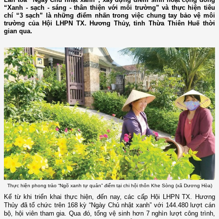
“Xanh - sạch - sáng - thân thiện với môi trường” và thực hiện tiêu
chí “3 sạch” là những điểm nhấn trong việc chung tay bảo vệ môi
trường của Hội LHPN TX. Hương Thủy, tỉnh Thừa Thiên Huế thời
gian qua.
Thực hiện phong trào “Ngõ xanh tự quản” điểm tại chi hội thôn Khe Sòng (xã Dương Hòa)
Kể từ khi triển khai thực hiện, đến nay, các cấp Hội LHPN TX. Hương
Thủy đã tổ chức trên 168 kỳ “Ngày Chủ nhật xanh” với 144.480 lượt cán
bộ, hội viên tham gia. Qua đó, tổng vệ sinh hơn 7 nghìn lượt công trình,