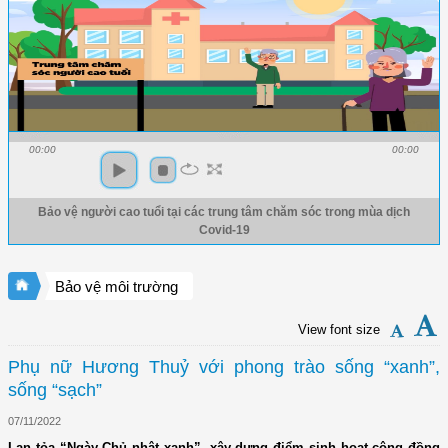
00:00
00:00
Bảo vệ người cao tuổi tại các trung tâm chăm sóc trong mùa dịch
Covid-19
Bảo vệ môi trường
View font size
Phụ nữ Hương Thuỷ với phong trào sống “xanh”,
sống “sạch”
07/11/2022
Lan tỏa “Ngày Chủ nhật xanh”, xây dựng điểm sinh hoạt cộng đồng