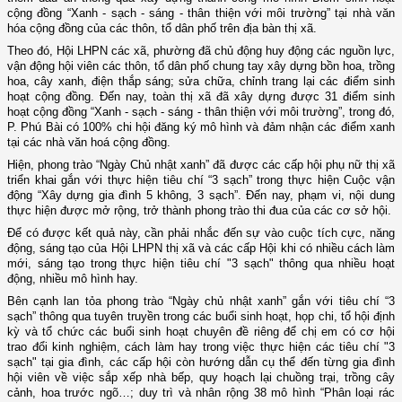
cộng đồng “Xanh - sạch - sáng - thân thiện với môi trường” tại nhà văn
hóa cộng đồng của các thôn, tổ dân phố trên địa bàn thị xã.
Theo đó, Hội LHPN các xã, phường đã chủ động huy động các nguồn lực,
vận động hội viên các thôn, tổ dân phố chung tay xây dựng bồn hoa, trồng
hoa, cây xanh, điện thắp sáng; sửa chữa, chỉnh trang lại các điểm sinh
hoạt cộng đồng. Đến nay, toàn thị xã đã xây dựng được 31 điểm sinh
hoạt cộng đồng “Xanh - sạch - sáng - thân thiện với môi trường”, trong đó,
P. Phú Bài có 100% chi hội đăng ký mô hình và đảm nhận các điểm xanh
tại các nhà văn hoá cộng đồng.
Hiện, phong trào “Ngày Chủ nhật xanh” đã được các cấp hội phụ nữ thị xã
triển khai gắn với thực hiện tiêu chí “3 sạch” trong thực hiện Cuộc vận
động “Xây dựng gia đình 5 không, 3 sạch”. Đến nay, phạm vi, nội dung
thực hiện được mở rộng, trở thành phong trào thi đua của các cơ sở hội.
Để có được kết quả này, cần phải nhắc đến sự vào cuộc tích cực, năng
động, sáng tạo của Hội LHPN thị xã và các cấp Hội khi có nhiều cách làm
mới, sáng tạo trong thực hiện tiêu chí "3 sạch" thông qua nhiều hoạt
động, nhiều mô hình hay.
Bên cạnh lan tỏa phong trào “Ngày chủ nhật xanh” gắn với tiêu chí “3
sạch” thông qua tuyên truyền trong các buổi sinh hoạt, họp chi, tổ hội định
kỳ và tổ chức các buổi sinh hoạt chuyên đề riêng để chị em có cơ hội
trao đổi kinh nghiệm, cách làm hay trong việc thực hiện các tiêu chí "3
sạch" tại gia đình, các cấp hội còn hướng dẫn cụ thể đến từng gia đình
hội viên về việc sắp xếp nhà bếp, quy hoạch lại chuồng trại, trồng cây
cảnh, hoa trước ngõ…; duy trì và nhân rộng 38 mô hình “Phân loại rác