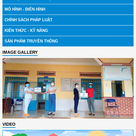
MÔ HÌNH - ĐIỂN HÌNH
CHÍNH SÁCH PHÁP LUẬT
KIẾN THỨC - KỸ NĂNG
SẢN PHẨM TRUYỀN THÔNG
IMAGE GALLERY
VIDEO