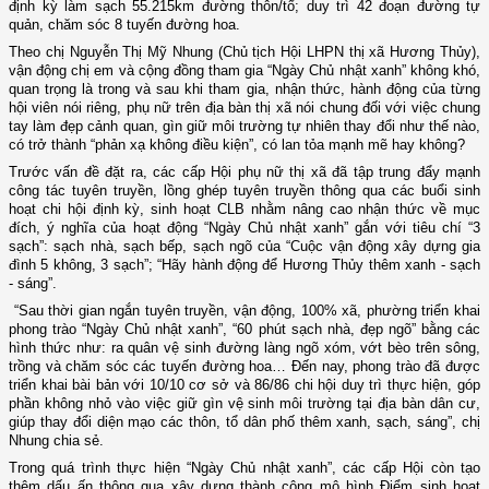
định kỳ làm sạch 55.215km đường thôn/tổ; duy trì 42 đoạn đường tự
quản, chăm sóc 8 tuyến đường hoa.
Theo chị Nguyễn Thị Mỹ Nhung (Chủ tịch Hội LHPN thị xã Hương Thủy),
vận động chị em và cộng đồng tham gia “Ngày Chủ nhật xanh” không khó,
quan trọng là trong và sau khi tham gia, nhận thức, hành động của từng
hội viên nói riêng, phụ nữ trên địa bàn thị xã nói chung đối với việc chung
tay làm đẹp cảnh quan, gìn giữ môi trường tự nhiên thay đổi như thế nào,
có trở thành “phản xạ không điều kiện”, có lan tỏa mạnh mẽ hay không?
Trước vấn đề đặt ra, các cấp Hội phụ nữ thị xã đã tập trung đẩy mạnh
công tác tuyên truyền, lồng ghép tuyên truyền thông qua các buổi sinh
hoạt chi hội định kỳ, sinh hoạt CLB nhằm nâng cao nhận thức về mục
đích, ý nghĩa của hoạt động “Ngày Chủ nhật xanh” gắn với tiêu chí “3
sạch”: sạch nhà, sạch bếp, sạch ngõ của “Cuộc vận động xây dựng gia
đình 5 không, 3 sạch”; “Hãy hành động để Hương Thủy thêm xanh - sạch
- sáng”.
“Sau thời gian ngắn tuyên truyền, vận động, 100% xã, phường triển khai
phong trào “Ngày Chủ nhật xanh”, “60 phút sạch nhà, đẹp ngõ” bằng các
hình thức như: ra quân vệ sinh đường làng ngõ xóm, vớt bèo trên sông,
trồng và chăm sóc các tuyến đường hoa… Đến nay, phong trào đã được
triển khai bài bản với 10/10 cơ sở và 86/86 chi hội duy trì thực hiện, góp
phần không nhỏ vào việc giữ gìn vệ sinh môi trường tại địa bàn dân cư,
giúp thay đổi diện mạo các thôn, tổ dân phố thêm xanh, sạch, sáng”, chị
Nhung chia sẻ.
Trong quá trình thực hiện “Ngày Chủ nhật xanh”, các cấp Hội còn tạo
thêm dấu ấn thông qua xây dựng thành công mô hình Điểm sinh hoạt