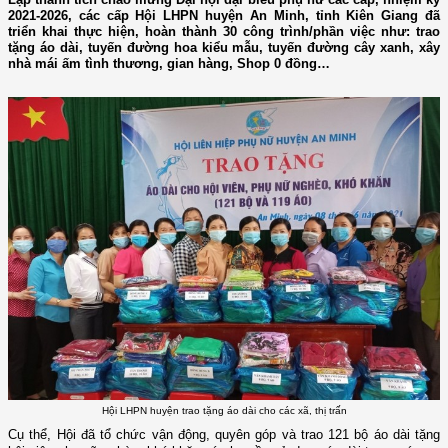
2021-2026, các cấp Hội LHPN huyện An Minh, tỉnh Kiên Giang đã
triển khai thực hiện, hoàn thành 30 công trình/phần việc như: trao
tặng áo dài, tuyến đường hoa kiểu mẫu, tuyến đường cây xanh, xây
nhà mái ấm tình thương, gian hàng, Shop 0 đồng…
Hội LHPN huyện trao tặng áo dài cho các xã, thị trấn
Cụ thể, Hội đã t
ổ chức vận động, quyên góp
và
trao 121 bộ áo dài tặng