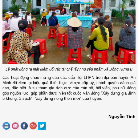
Lễ phát động ra mắt điểm đổi rác tái chế lấy nhu yếu phẩm xã Đông Hưng B
Các hoạt động chào mừng của các cấp Hội LHPN trên địa bàn huyện An
Minh đã
đem lại hiệu quả thiết thực
,
được
c
ấp uỷ, chính quyền đánh giá
cao, đặc biệt là sự tham gia
tích cực của cán bộ,
hội viên, phụ nữ
đóng
góp nguồn lực
, góp phần thực hiện tốt cuộc vận động “Xây dựng gia đình
5 không, 3 sạch”, “xây dựng nông thôn mới” của huyện.
Nguyễn Tình