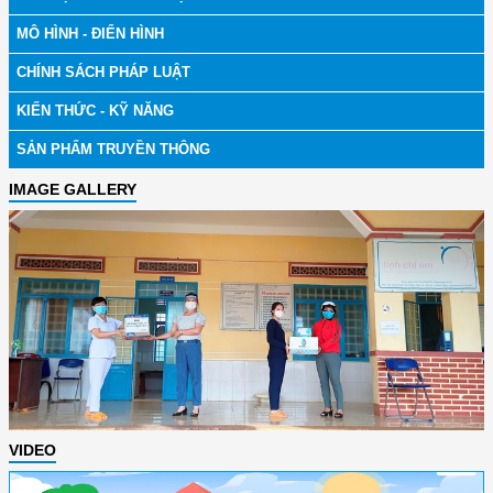
MÔ HÌNH - ĐIỂN HÌNH
CHÍNH SÁCH PHÁP LUẬT
KIẾN THỨC - KỸ NĂNG
SẢN PHẨM TRUYỀN THÔNG
IMAGE GALLERY
VIDEO