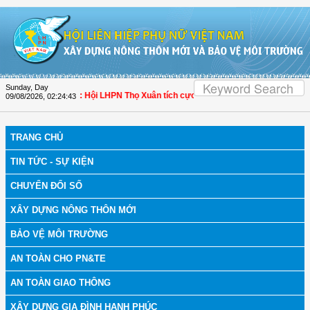
Skip to Content
Sunday, Day
bệnh
| Thanh Hóa: Hội LHPN Thọ Xuân tích cực góp phần nâng cao tỷ lệ người d
09/08/2026
,
02:24:44
TRANG CHỦ
TIN TỨC - SỰ KIỆN
CHUYỂN ĐỔI SỐ
XÂY DỰNG NÔNG THÔN MỚI
BẢO VỆ MÔI TRƯỜNG
AN TOÀN CHO PN&TE
AN TOÀN GIAO THÔNG
XÂY DỰNG GIA ĐÌNH HẠNH PHÚC