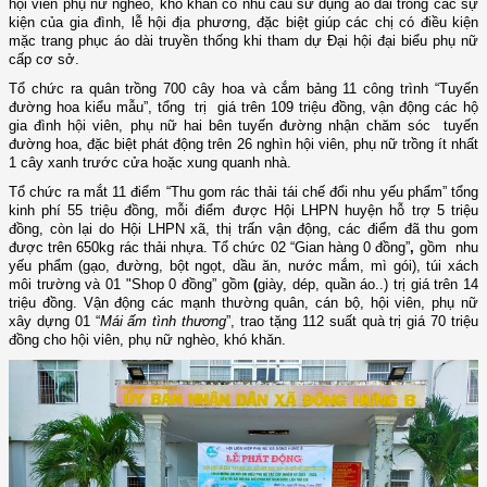
hội viên phụ nữ nghèo, khó khăn có nhu cầu sử dụng
áo dài trong
các sự
kiện của gia đình, lễ hội địa phương
, đặc biệt giúp các chị có
điều kiện
mặc trang phục áo dài truyền thống
khi
tham dự Đại hội đại biểu
p
hụ nữ
cấp cơ sở.
Tổ chức
ra quân trồng 700 cây hoa và cắm bảng
11
công trình “Tuyến
đường hoa kiểu mẫu”
,
tổng trị giá trên 109 triệu đồng,
vận động
các hộ
gia đình hội viên, phụ nữ hai bên tuyến đường nhận chăm sóc
tuyến
đường
hoa, đặc biệt phát động
trên
26
nghìn
hội viên, phụ nữ
trồng
ít nhất
1 cây xanh
trước cửa hoặc xung quanh nhà
.
Tổ chức ra mắt 11 điểm “Thu gom rác thải tái chế đổi nhu yếu phẩm” tổng
kinh phí 55 triệu đồng, mỗi điể
m
được Hội LHPN huyện hỗ trợ 5 triệu
đồng, còn lại do Hội LHPN xã, thị trấn vận động
, các điểm
đã thu gom
được trên
650kg rác thải nhựa
. T
ổ chức 02 “Gian hàng 0 đồng”
,
gồm nhu
yếu phẩ
m
(gạo, đường, bột ngọt, dầu ăn, nước mắm, mì gói), túi xách
môi trườn
g
và 01 "Shop 0 đồng” gồm
(
giày, dép, quần áo..) trị giá trên 14
triệu đồng. Vận động các mạnh thường quân, cán bộ, hội viên, phụ nữ
xây dựng 01 “
Mái ấm tình thương
”, trao tặng 112 suất quà trị giá 70 triệu
đồng cho hội viên, phụ nữ nghèo, khó khăn.