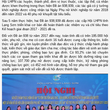
Hội LHPN các huyện, thành phố, đơn vị trực thuộc, các tập thể, cá nhân
được khen thưởng trong thực hiện Đề án 938,939, các tác giả có ý tưởng
khởi nghiệp được công nhận tại Ngày Phụ nữ khởi nghiệp từ năm 2018
đến năm 2022 và 40 phụ nữ khuyết tật tiêu biểu.
Sau 5 năm thực hiện, hai Đề án 938,939 đã được các cấp Hội LHPN tỉnh
Lạng Sơn triển khai cơ bản đã hoàn thành các nhiệm vụ và chỉ tiêu theo
Kế hoạch giai đoạn 2017 - 2021 đề ra.
Đối với Đề án 938 từ năm 2017 đến nay, toàn tỉnh đã có trên 195.000 hội
viên, phụ nữ, cha mẹ có con dưới 16 tuổi được cung cấp thông tin, kiến
thức về giữ gìn, rèn luyện phẩm chất đạo đức và ý thức chấp hành pháp
luật, kiến thức về giáo dục làm cha mẹ; công tác bảo đảm vệ sinh an toàn
thực phẩm; phòng, chống bạo lực gia đình. Có 93,2% cán bộ chuyên
trách các cơ quan tham gia triển khai đề án được bồi dưỡng nâng cao
năng lực; 107.700 phụ nữ được cung cấp kiến thức, kỹ năng phòng
chống bạo lực giới; có 452 mô hình vận động, hỗ trợ phụ nữ tham gia giải
quyết, giám sát một số vấn đề xã hội được thành lập.