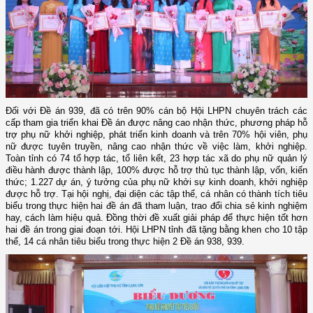
Đối với Đề án 939, đã có trên 90% cán bộ Hội LHPN chuyên trách các
cấp tham gia triển khai Đề án được nâng cao nhận thức, phương pháp hỗ
trợ phụ nữ khởi nghiệp, phát triển kinh doanh và trên 70% hội viên, phụ
nữ được tuyên truyền, nâng cao nhận thức về việc làm, khởi nghiệp.
Toàn tỉnh có 74 tổ hợp tác, tổ liên kết, 23 hợp tác xã do phụ nữ quản lý
điều hành được thành lập, 100% được hỗ trợ thủ tục thành lập, vốn, kiến
thức; 1.227 dự án, ý tưởng của phụ nữ khởi sự kinh doanh, khởi nghiệp
được hỗ trợ. T
ại hội nghị, đại diện các tập thể, cá nhân có thành tích tiêu
biểu trong thực hiện hai đề án đã tham luận, trao đổi chia sẻ kinh nghiệm
hay, cách làm hiệu quả. Đồng thời đề xuất giải pháp để thực hiện tốt hơn
hai đề án trong giai đoạn tới.
Hội LHPN tỉnh đã tặng bằng khen cho 10 tập
thể, 14 cá nhân tiêu biểu trong thực hiện 2 Đề án 938, 939.