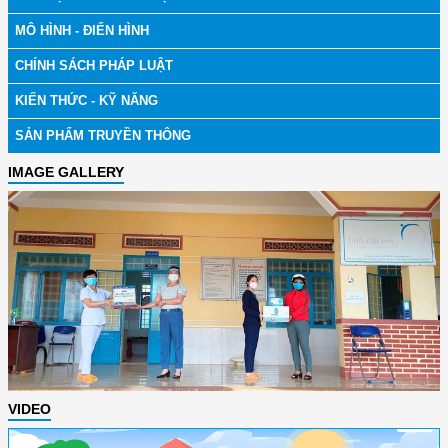
MÔ HÌNH - ĐIỂN HÌNH
CHÍNH SÁCH PHÁP LUẬT
KIẾN THỨC - KỸ NĂNG
SẢN PHẨM TRUYỀN THÔNG
IMAGE GALLERY
VIDEO