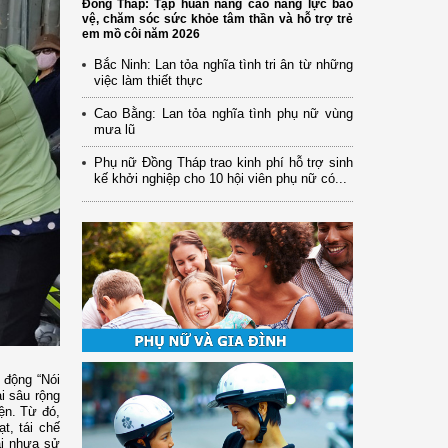
Đồng Tháp: Tập huấn nâng cao năng lực bảo
vệ, chăm sóc sức khỏe tâm thần và hỗ trợ trẻ
em mồ côi năm 2026
Bắc Ninh: Lan tỏa nghĩa tình tri ân từ những
việc làm thiết thực
Cao Bằng: Lan tỏa nghĩa tình phụ nữ vùng
mưa lũ
Phụ nữ Đồng Tháp trao kinh phí hỗ trợ sinh
kế khởi nghiệp cho 10 hội viên phụ nữ có...
 động “Nói
i sâu rộng
ện. Từ đó,
t, tái chế
ải nhựa sử