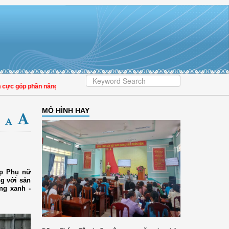
 góp phần nâng cao tỷ lệ người dân tham gia bảo hiểm y tế
MÔ HÌNH HAY
ệp Phụ nữ
g với sản
ng xanh -