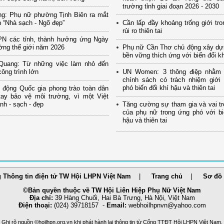
trường tỉnh giai đoạn 2026 - 2030
ng: Phụ nữ phường Tịnh Biên ra mắt
 “Nhà sạch - Ngõ đẹp”
Cần lấp đầy khoảng trống giới tro
rủi ro thiên tai
PN các tỉnh, thành hưởng ứng Ngày
ờng thế giới năm 2026
Phụ nữ Cần Thơ chủ động xây dự
bền vững thích ứng với biến đổi k
Quang: Từ những việc làm nhỏ đến
ông trình lớn
UN Women: 3 thông điệp nhằm
chính sách có trách nhiệm giới
phó biến đổi khí hậu và thiên tai
 động Quốc gia phong trào toàn dân
tay bảo vệ môi trường, vì một Việt
h - sạch - đẹp
Tăng cường sự tham gia và vai tr
của phụ nữ trong ứng phó với bi
hậu và thiên tai
 Thông tin điện tử TW Hội LHPN Việt Nam
Trang chủ
Sơ đồ 
©Bản quyền thuộc về TW Hội Liên Hiệp Phụ Nữ Việt Nam
Địa chỉ:
39 Hàng Chuối, Hai Bà Trưng, Hà Nội, Việt Nam
Điện thoại:
(024) 39718157 -
Email:
webhoilh
pnvn@yahoo.com
Ghi rõ nguồn ©hoilhpn.org.vn khi phát hành lại thông tin từ Cổng TTÐT Hội LHPN Việt Nam.