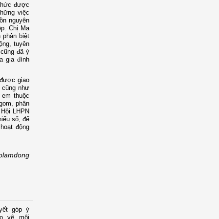
 thức được
những việc
uồn nguyên
ệp. Chị Ma
 phân biệt
động, tuyên
i cũng đã ý
a gia đình
 được giao
, cũng như
ị em thuộc
 gom, phân
, Hội LHPN
hiểu số, để
 hoạt động
olamdong
yết góp ý
ảo vệ môi