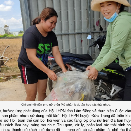
Chị em hội viên phụ nữ thôn Pré phân loại, tập hợp rác thải nhựa
, hưởng ứng phát động của Hội LHPN tỉnh Lâm Đồng về thực hiện Cuộc vận
 sản phẩm nhựa sử dụng một lần”, Hội LHPN huyện Đức Trọng đã triển kha
ơ sở Hội, toàn thể cán bộ, hội viên và các tầng lớp phụ nữ trên địa bàn huy
ều cách làm hay, sáng tạo như: Thu gom, xử lý, phân loại rác thải sinh hoạ
nhựa thành giỏ xách, giỏ đựng đồ…, trong đó, có sản phẩm tái chế rác th