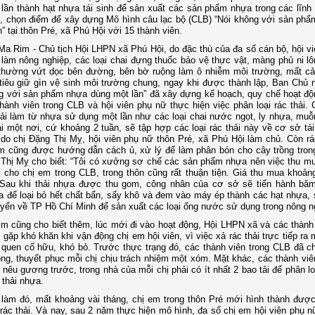
lần thành hạt nhựa tái sinh để sản xuất các sản phẩm nhựa trong các lĩnh
, chọn điểm để xây dựng Mô hình câu lạc bộ (CLB) “Nói không với sản ph
n” tại thôn Pré, xã Phú Hội với 15 thành viên.
Ma Rim - Chủ tịch Hội LHPN xã Phú Hội, do đặc thù của đa số cán bộ, hội viê
 làm nông nghiệp, các loại chai đựng thuốc bảo vệ thực vật, màng phủ ni lô
thường vứt dọc bên đường, bên bờ ruộng làm ô nhiễm môi trường, mất c
iêu giữ gìn vệ sinh môi trường chung, ngay khi được thành lập, Ban Chủ
g với sản phẩm nhựa dùng một lần” đã xây dựng kế hoạch, quy chế hoạt đ
hành viên trong CLB và hội viên phụ nữ thực hiện việc phân loại rác thải. C
hải làm từ nhựa sử dụng một lần như các loại chai nước ngọt, ly nhựa, m
ại một nơi, cứ khoảng 2 tuần, sẽ tập hợp các loại rác thải này về cơ sở tá
o chị Đặng Thị Mỵ, hội viên phụ nữ thôn Pré, xã Phú Hội làm chủ. Còn rá
m cũng được hướng dẫn cách ủ, xử lý để làm phân bón cho cây trồng trong
Thị Mỵ cho biết: “Tôi có xưởng sơ chế các sản phẩm nhựa nên việc thu m
cho chị em trong CLB, trong thôn cũng rất thuận tiện. Giá thu mua khoản
 Sau khi thải nhựa được thu gom, công nhân của cơ sở sẽ tiến hành bă
 để loại bỏ hết chất bẩn, sấy khô và đem vào máy ép thành các hạt nhựa, 
ển về TP Hồ Chí Minh để sản xuất các loại ống nước sử dụng trong nông ng
m cũng cho biết thêm, lúc mới đi vào hoạt động, Hội LHPN xã và các thành 
gặp khó khăn khi vận động chị em hội viên, vì việc xả rác thải trực tiếp ra
i quen cố hữu, khó bỏ. Trước thực trạng đó, các thành viên trong CLB đã ch
ng, thuyết phục mỗi chị chịu trách nhiệm một xóm. Mặt khác, các thành vi
 nêu gương trước, trong nhà của mỗi chị phải có ít nhất 2 bao tải để phân l
 thải nhựa.
làm đó, mất khoảng vài tháng, chị em trong thôn Pré mới hình thành được
 rác thải. Và nay, sau 2 năm thực hiện mô hình, đa số chị em hội viên phụ 