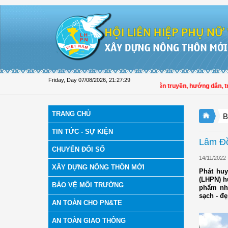
Skip to Content
Friday, Day 07/08/2026
,
21:27:30
Hội LHPN tỉnh Đồng Tháp tuyên truyền, hướng dẫn, triển 
TRANG CHỦ
B
TIN TỨC - SỰ KIỆN
Lâm Đồ
CHUYỂN ĐỔI SỐ
14/11/2022
XÂY DỰNG NÔNG THÔN MỚI
Phát huy
(LHPN) h
BẢO VỆ MÔI TRƯỜNG
phẩm nhự
sạch - đ
AN TOÀN CHO PN&TE
AN TOÀN GIAO THÔNG