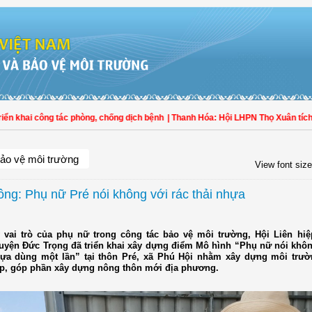
khai công tác phòng, chống dịch bệnh
| Thanh Hóa: Hội LHPN Thọ Xuân tích cực
ảo vệ môi trường
View font size
ng: Phụ nữ Pré nói không với rác thải nhựa
 vai trò của phụ nữ trong công tác bảo vệ môi trường, Hội Liên hi
uyện Đức Trọng đã triển khai xây dựng điểm Mô hình “Phụ nữ nói khôn
a dùng một lần” tại thôn Pré, xã Phú Hội nhằm xây dựng môi trườ
ẹp, góp phần xây dựng nông thôn mới địa phương.