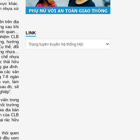
 vực khác.
ẩm nhựa sử
n trên địa
ng sau khi
ảnh quan…
LINK
 nhiệm CLB
ộng, hướng
ụ thể, đối
uỗng nhựa…
i chế nhựa
c thải hữu
 gia đình.
ua các sản
g 7-8 ngàn
m vụn, làm
sau đó, sẽ
hiệp”.
viên trong
 môi trường
ia địa bàn
ên của CLB
oại rác hữu
 thói quen
nữ đều xem