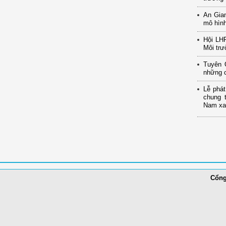
An Gia
mô hình
Hội LH
Môi trư
Tuyên 
những c
Lễ phát
chung 
Nam xan
Cổng