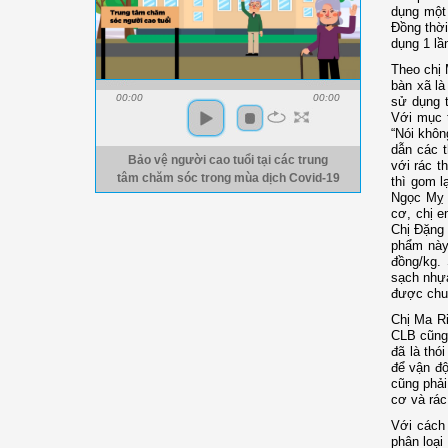
dụng một 
Đồng thời
dụng 1 lầ
Theo chị 
bàn xã là
00:00
00:00
sử dụng 
Với mục t
“Nói khôn
dẫn các t
Bảo vệ người cao tuổi tại các trung
với rác t
tâm chăm sóc trong mùa dịch Covid-19
thì gom l
Ngọc Mỵ d
cơ, chị e
Chị Đặng 
phẩm này 
đồng/kg.
sạch nhựa
được chuy
Chị Ma Ri
CLB cũng 
đã là thó
để vận độ
cũng phải
cơ và rác
Với cách 
phân loại