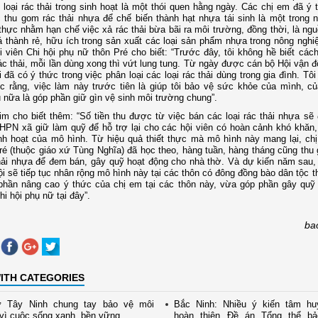
 loại rác thải trong sinh hoạt là một thói quen hằng ngày. Các chị em đã ý
c thu gom rác thải nhựa để chế biến thành hạt nhựa tái sinh là một trong 
 thực nhằm hạn chế việc xả rác thải bừa bãi ra môi trường, đồng thời, là ng
iá thành rẻ, hữu ích trong sản xuất các loại sản phẩm nhựa trong nông nghi
i viên Chi hội phụ nữ thôn Pré cho biết: “Trước đây, tôi không hề biết cách
rác thải, mỗi lần dùng xong thì vứt lung tung. Từ ngày được cán bộ Hội vận 
ôi đã có ý thức trong việc phân loại các loại rác thải dùng trong gia đình. Tô
 rằng, việc làm này trước tiên là giúp tôi bảo vệ sức khỏe của mình, củ
 nữa là góp phần giữ gìn vệ sinh môi trường chung”.
m cho biết thêm: “Số tiền thu được từ việc bán các loại rác thải nhựa sẽ
HPN xã giữ làm quỹ để hỗ trợ lại cho các hội viên có hoàn cảnh khó khăn
inh hoạt của mô hình. Từ hiệu quả thiết thực mà mô hình này mang lại, ch
ré (thuộc giáo xứ Tùng Nghĩa) đã học theo, hàng tuần, hàng tháng cũng thu
thải nhựa để đem bán, gây quỹ hoạt động cho nhà thờ. Và dự kiến năm sau
i sẽ tiếp tục nhân rộng mô hình này tại các thôn có đông đồng bào dân tộc t
phần nâng cao ý thức của chị em tại các thôn này, vừa góp phần gây quỹ
hi hội phụ nữ tại đây”.
ba
ITH CATEGORIES
 Tây Ninh chung tay bảo vệ môi
Bắc Ninh: Nhiều ý kiến tâm hu
vì cuộc sống xanh, bền vững
hoàn thiện Đề án Tổng thể b