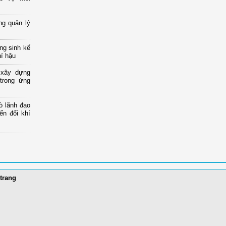
ng quản lý
ng sinh kế
hí hậu
 xây dựng
 trong ứng
ò lãnh đạo
ến đổi khí
trang