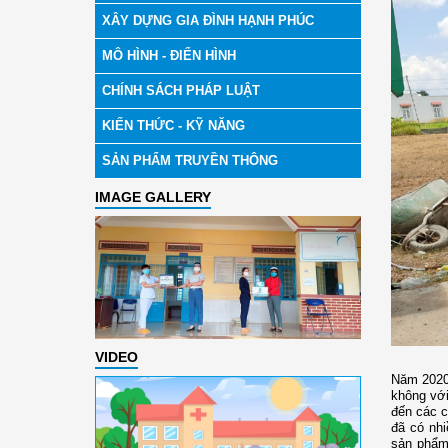
XÂY DỰNG GIA ĐÌNH HẠNH PHÚC
MÔ HÌNH - ĐIỂN HÌNH
CHÍNH SÁCH PHÁP LUẬT
KIẾN THỨC - KỸ NĂNG
SẢN PHẨM TRUYỀN THÔNG
IMAGE GALLERY
VIDEO
Năm 2020
không với
đến các c
đã có nhi
sản phẩm 