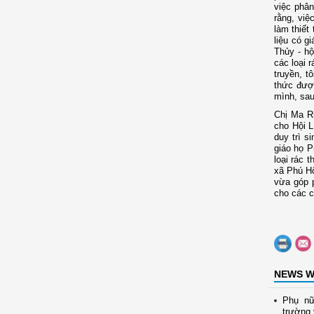
việc phân
rằng, việ
làm thiết
liệu có g
Thủy - hộ
các loại 
truyền, t
thức được
mình, sau
Chị Ma Ri
cho Hội L
duy trì s
giáo họ P
loại rác 
xã Phú Hộ
vừa góp 
cho các c
NEWS W
Phụ nữ
trường 