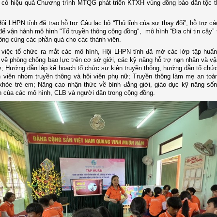
 có hiệu quả Chương trình MTQG phát triển KTXH vùng đồng bào dân tộc t
Hội LHPN tỉnh đã trao hỗ trợ Câu lạc bộ “Thủ lĩnh của sự thay đổi”, hỗ trợ c
 để vận hành mô hình "Tổ truyền thông cộng đồng", mô hình “Địa chỉ tin cậy” t
đồng cùng các phần quà cho các thành viên.
 việc tổ chức ra mắt các mô hình, Hội LHPN tỉnh đã mở các lớp tập huấ
 về phòng chống bạo lực trên cơ sở giới, các kỹ năng hỗ trợ nạn nhân và vậ
ậy; Hướng dẫn lập kế hoạch tổ chức sự kiện truyền thông, hướng dẫn tổ chức
h viên nhóm truyền thông và hội viên phụ nữ; Truyền thông làm mẹ an to
khỏe trẻ em; Nâng cao nhận thức về bình đẳng giới, giáo dục kỹ năng số
n của các mô hình, CLB và người dân trong cộng đồng.