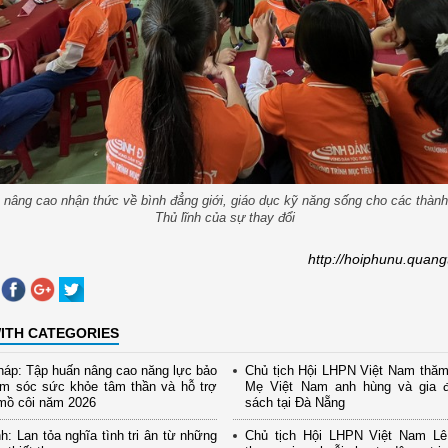
 nâng cao nhận thức về bình đẳng giới, giáo dục kỹ năng sống cho các thàn
Thủ lĩnh của sự thay đổi
http://hoiphunu.quangt
ITH CATEGORIES
áp: Tập huấn nâng cao năng lực bảo
Chủ tịch Hội LHPN Việt Nam thăm
ăm sóc sức khỏe tâm thần và hỗ trợ
Mẹ Việt Nam anh hùng và gia đ
mồ côi năm 2026
sách tại Đà Nẵng
h: Lan tỏa nghĩa tình tri ân từ những
Chủ tịch Hội LHPN Việt Nam Lê