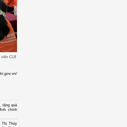
h viên CLB
ri.gov.vn/
, tặng quà
ình chính
 Thị Thủy