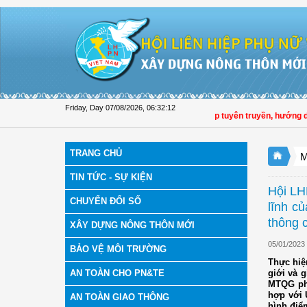
Skip to Content
Friday, Day 07/08/2026
,
06:32:13
Hội LHPN tỉnh Đồng Tháp tuyên truyền, hướng dẫn, tri
TRANG CHỦ
M
TIN TỨC - SỰ KIỆN
Hội LH
CHUYỂN ĐỔI SỐ
lĩnh củ
thông 
XÂY DỰNG NÔNG THÔN MỚI
05/01/2023
BẢO VỆ MÔI TRƯỜNG
Thực hiệ
AN TOÀN CHO PN&TE
giới và 
MTQG phá
hợp với 
AN TOÀN GIAO THÔNG
hình điểm