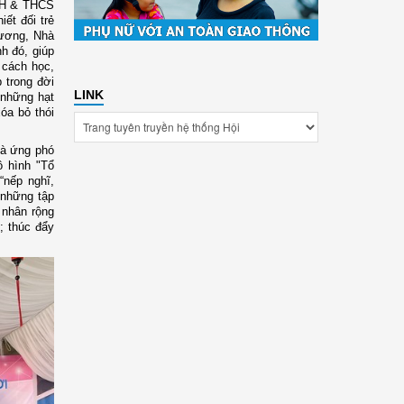
 TH & THCS
ết đối trẻ
hương, Nhà
h đó, giúp
, cách học,
 trong đời
LINK
 những hạt
óa bỏ thói
và ứng phó
ô hình "Tổ
“nếp nghĩ,
 những tập
 nhân rộng
; thúc đẩy