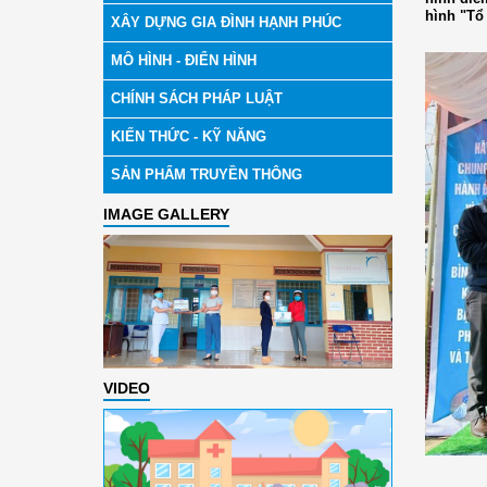
hình "Tổ
XÂY DỰNG GIA ĐÌNH HẠNH PHÚC
MÔ HÌNH - ĐIỂN HÌNH
CHÍNH SÁCH PHÁP LUẬT
KIẾN THỨC - KỸ NĂNG
SẢN PHẨM TRUYỀN THÔNG
IMAGE GALLERY
VIDEO