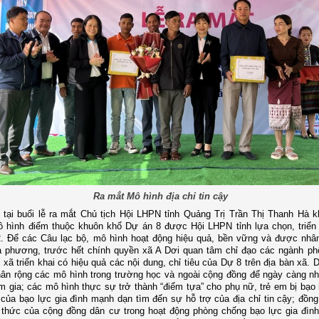
Ra mắt Mô hình địa chỉ tin cậy
 tại buổi lễ ra mắt Chủ tịch Hội LHPN tỉnh Quảng Trị Trần Thị Thanh Hà k
 hình điểm thuộc khuôn khổ Dự án 8 được Hội LHPN tỉnh lựa chọn, triển 
. Để các Câu lạc bộ, mô hình hoạt động hiệu quả, bền vững và được nhân
ịa phương, trước hết chính quyền xã A Dơi quan tâm chỉ đạo các ngành ph
xã triển khai có hiệu quả các nội dung, chỉ tiêu của Dự 8 trên địa bàn xã. D
ân rộng các mô hình trong trường học và ngoài cộng đồng để ngày càng nh
 gia; các mô hình thực sự trở thành “điểm tựa” cho phụ nữ, trẻ em bị bạo 
của bạo lực gia đình mạnh dạn tìm đến sự hỗ trợ của địa chỉ tin cậy; đồng
 thức của cộng đồng dân cư trong hoạt động phòng chống bạo lực gia đìn