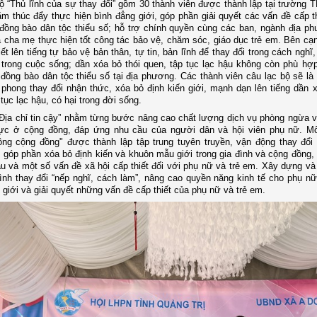
ộ “Thủ lĩnh của sự thay đổi” gồm 30 thành viên được thành lập tại trường
m thúc đẩy thực hiện bình đẳng giới, góp phần giải quyết các vấn đề cấp thi
ồng bào dân tộc thiểu số; hỗ trợ chính quyền cùng các ban, ngành địa p
 cha mẹ thực hiện tốt công tác bảo vệ, chăm sóc, giáo dục trẻ em. Bên cạn
ết lên tiếng tự bảo vệ bản thân, tự tin, bản lĩnh để thay đổi trong cách nghĩ
trong cuộc sống; dần xóa bỏ thói quen, tập tục lạc hậu không còn phù hợp
đồng bào dân tộc thiểu số tại địa phương. Các thành viên câu lạc bộ sẽ là
 phong thay đổi nhận thức, xóa bỏ định kiến giới, mạnh dạn lên tiếng dần x
tục lạc hậu, có hại trong đời sống.
Địa chỉ tin cậy” nhằm từng bước nâng cao chất lượng dịch vụ phòng ngừa 
lực ở cộng đồng, đáp ứng nhu cầu của người dân và hội viên phụ nữ. M
ông cộng đồng" được thành lập tập trung tuyên truyền, vận động thay đổi 
 góp phần xóa bỏ định kiến và khuôn mẫu giới trong gia đình và cộng đồng,
ậu và một số vấn đề xã hội cấp thiết đối với phụ nữ và trẻ em. Xây dựng và
nh thay đổi “nếp nghĩ, cách làm”, nâng cao quyền năng kinh tế cho phụ nữ
 giới và giải quyết những vấn đề cấp thiết của phụ nữ và trẻ em.