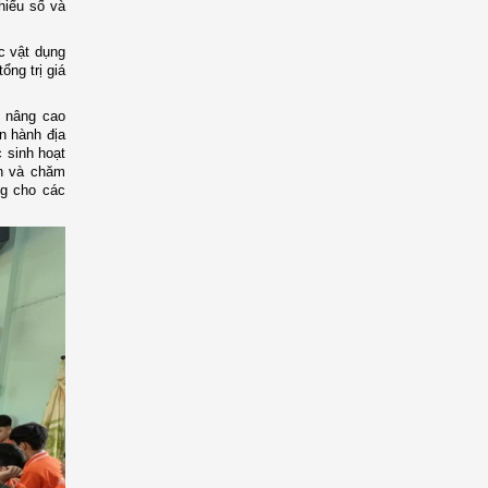
hiểu số và
ác vật dụng
ổng trị giá
n nâng cao
n hành địa
 sinh hoạt
àn và chăm
ng cho các