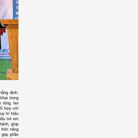
hẳng định:
khai trong
 rộng, lan
ối hợp với
uy trì hiệu
iều trẻ em
hành, giúp
 thời nâng
h góp phần