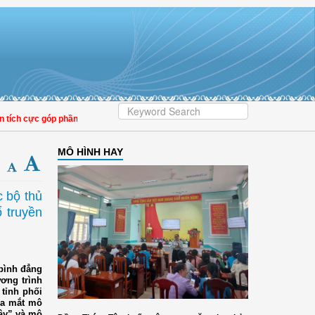
cực góp phần nâng cao tỷ lệ người dân tham gia bảo hiểm y tế
MÔ HÌNH HAY
c bộ thủ
ổ truyền
bình đẳng
ương trình
tỉnh phối
ra mắt mô
cậy” và mô