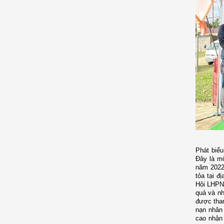
Phát biểu
Đây là mô
năm 2022
tỏa tại đ
Hội LHPN 
quả và nh
được tham
nạn nhân 
cao nhận