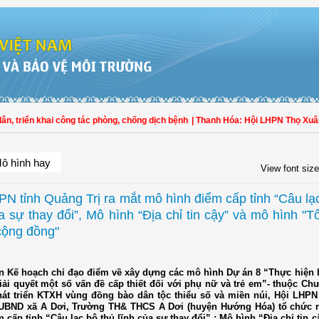
ển khai công tác phòng, chống dịch bệnh
| Thanh Hóa: Hội LHPN Thọ Xuân tích 
ô hình hay
View font size
PN tỉnh Quảng Trị ra mắt mô hình điểm cấp tỉnh “Câu lạ
a sự thay đổi”, Mô hình “Địa chỉ tin cậy” và mô hình "T
cộng đồng"
n Kế hoạch chỉ đạo điểm về xây dựng các mô hình Dự án 8 “Thực hiện 
giải quyết một số vấn đề cấp thiết đối với phụ nữ và trẻ em”- thuộc Ch
t triển KTXH vùng đồng bào dân tộc thiểu số và miền núi, Hội LHPN 
UBND xã A Dơi, Trường TH& THCS A Dơi (huyện Hướng Hóa) tổ chức 
 cấp tỉnh “Câu lạc bộ thủ lĩnh của sự thay đổi” ; Mô hình “Địa chỉ tin 