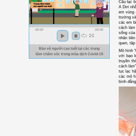
Câu lạc b
A Dơi nhằ
em vùng đ
trường và
các em bi
cách làm 
00:00
00:00
sống của 
nhân tiên
quen, tập 
Bảo vệ người cao tuổi tại các trung
Mô hình “
tâm chăm sóc trong mùa dịch Covid-19
với bạo 
truyền th
cách làm”
tục lạc h
các mô hì
bình đẳng