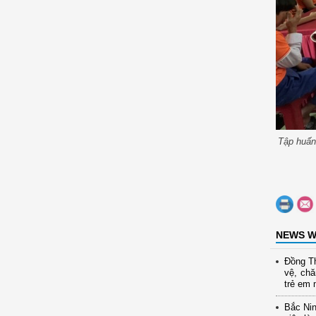
Tập huấn
NEWS W
Đồng Th
vệ, ch
trẻ em 
Bắc Nin