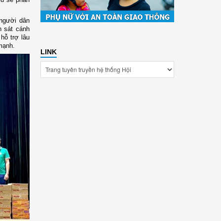
 người dân
 sát cánh
hỗ trợ lâu
mạnh.
LINK