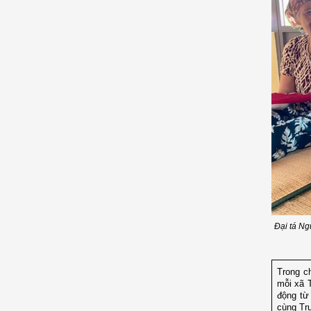
Đại tá Ng
Trong c
mỗi xã 
động từ
cùng Tr