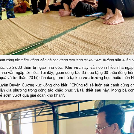
àn công tác thăm, động viên bà con đang tạm lánh tại khu vực Trường bắn Xuân 
úc có 27/33 thôn bị ngập nhà cửa. Khu vực này vẫn còn nhiều nhà ngập
nhà vẫn ngập tới nóc. Tại đây, goàn công tác đã trao tặng 30 triệu đồng tiề
quà và tới thăm 20 hộ dân đang tạm trú tại khu vực trường học thuộc thôn 
uyễn Duyên Cương xúc động cho biết: "Chúng tôi sẽ luôn sát cánh cùng c
ân địa phương trong công tác khắc phục và tái thiết sau này. Mong bà co
để sớm vượt qua giai đoạn khó khăn".