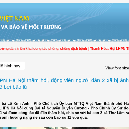
n, triển khai công tác phòng, chống dịch bệnh
| Thanh Hóa: Hội LHPN Thọ Xuân 
ô hình hay
View font size
PN Hà Nội thăm hỏi, động viên người dân 2 xã bị ản
ề bởi bão lũ
 bà Lê Kim Anh - Phó Chủ tịch Ủy ban MTTQ Việt Nam thành phố Hà
 LHPN Hà Nội cùng Đại tá Nguyễn Duyên Cương - Phó Chính ủy Sư đ
1 và đoàn công tác đã đến thăm hỏi, chia sẻ với bà con 2 xã Thư Lâm 
ịu ảnh hưởng nặng nề sau cơn bão số 11 vừa qua.