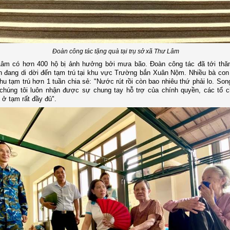
Đoàn công tác tặng quà tại trụ sở xã Thư Lâm
âm có hơn 400 hộ bị ảnh hưởng bởi mưa bão. Đoàn công tác đã tới thă
 đang di dời đến tạm trú tại khu vực Trường bắn Xuân Nộm. Nhiều bà con 
hu tạm trú hơn 1 tuần chia sẻ: "Nước rút rồi còn bao nhiêu thứ phải lo. Son
 chúng tôi luôn nhận được sự chung tay hỗ trợ của chính quyền, các tổ 
 ở tạm rất đầy đủ".