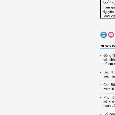
Báo Phụ
tham gi
Nguyễn 
Lead Việ
NEWS W
Đồng Th
vệ, ch
trẻ em 
Bắc Nin
việc là
Cao Bằ
mưa lũ
Phụ nữ 
kế khở
hoàn c
Số hóa