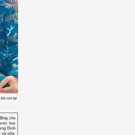
bà con tại
 đồng cho
được huy
ơng Đình
 và sữa;