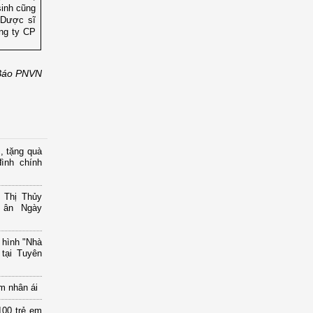
sinh cũng
. Dược sĩ
ông ty CP
Báo PNVN
, tặng quà
ình chính
 Thị Thủy
i ân Ngày
 hình "Nhà
tại Tuyên
m nhân ái
00 trẻ em