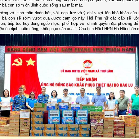
ợ bà con sớm ổn định cuộc sống sau mất mát.
tưởng với tinh thần đoàn kết, với nghị lực và ý chí vượt lên khó khăn của
, bà con sẽ sớm vượt qua được cam go này. Hội Phụ nữ các cấp sẽ luôn
on, tiếp tục huy động nguồn lực, phối hợp với chính quyền địa phương để 
iệc ổn định cuộc sống, khôi phục sản xuất", Chủ tịch Hội LHPN Hà Nội nhấn 