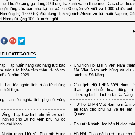
 nữ Thủ đô cũng gửi tặng 30 thùng trà xanh và trà thảo mộc. Các cháu học 
a gửi tặng các bạn nhỏ tại hai xã 7.500 quyển vở viết và 1.300 chiếc bút
Hoa ủng hộ 1.000 tuýp/túi dung dịch vệ sinh Alovie và túi muối Napure; C
t Nam gửi tặng 100 túi nước giặt.
ITH CATEGORIES
áp: Tập huấn nâng cao năng lực bảo
Chủ tịch Hội LHPN Việt Nam thăm
ăm sóc sức khỏe tâm thần và hỗ trợ
Mẹ Việt Nam anh hùng và gia đ
mồ côi năm 2026
sách tại Đà Nẵng
h: Lan tỏa nghĩa tình tri ân từ những
Chủ tịch Hội LHPN Việt Nam Lê
m thiết thực
tham gia chuỗi hoạt động tr
Thương binh - Liệt sĩ tại Đà Nẵng
ng: Lan tỏa nghĩa tình phụ nữ vùng
TƯ Hội LHPN Việt Nam ra mắt mô
an toàn cho phụ nữ và trẻ em" 
Quang
Đồng Tháp trao kinh phí hỗ trợ sinh
i nghiệp cho 10 hội viên phụ nữ có
ảnh khó khăn
Phụ nữ Khánh Hòa bền bỉ gieo mầ
 Nghĩa trang Liệt sĩ: Phụ nữ Hưng
Hà Nội: Chắp cánh ước mơ cho 1