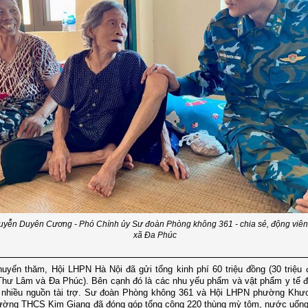
uyễn Duyên Cương - Phó Chính ủy Sư đoàn Phòng không 361 - chia sẻ, động viên 
xã Đa Phúc
huyến thăm, Hội LHPN Hà Nội đã gửi tổng kinh phí 60 triệu đồng (30 triệu
Thư Lâm và Đa Phúc). Bên cạnh đó là các nhu yếu phẩm và vật phẩm y tế 
 nhiều nguồn tài trợ. Sư đoàn Phòng không 361 và Hội LHPN phường Khư
ường THCS Kim Giang đã đóng góp tổng cộng 220 thùng mỳ tôm, nước uống