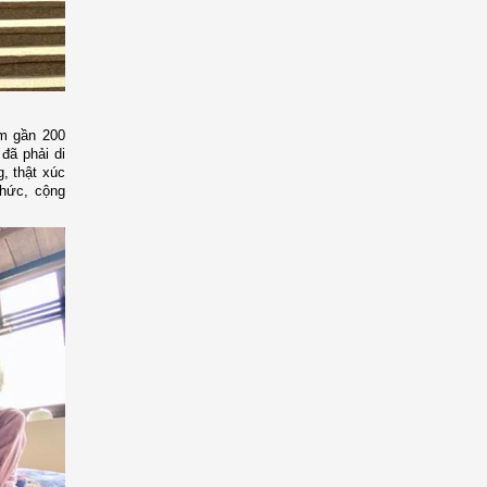
m gần 200
đã phải di
g, thật xúc
chức, cộng