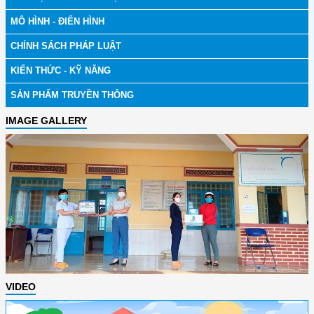
MÔ HÌNH - ĐIỂN HÌNH
CHÍNH SÁCH PHÁP LUẬT
KIẾN THỨC - KỸ NĂNG
SẢN PHẨM TRUYỀN THÔNG
IMAGE GALLERY
VIDEO