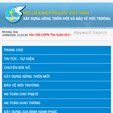
Skip to Content
Monday, Day
ch bệnh
| Thanh Hóa: Hội LHPN Thọ Xuân tích cực góp phần nâng cao tỷ lệ ngườ
10/08/2026
,
11:53:29
TRANG CHỦ
TIN TỨC - SỰ KIỆN
CHUYỂN ĐỔI SỐ
XÂY DỰNG NÔNG THÔN MỚI
BẢO VỆ MÔI TRƯỜNG
AN TOÀN CHO PN&TE
AN TOÀN GIAO THÔNG
XÂY DỰNG GIA ĐÌNH HẠNH PHÚC