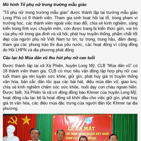
Mô hình Tổ phụ nữ trong trường mẫu giáo
“Tổ phụ nữ trong trường mẫu giáo” được thành lập tại trường mẫu giáo
Long Phú có 9 thành viên. Tham gia sinh hoạt hội tại tổ, trong phạm vi
trường học, các thành viên ngoài việc trao đổi, chia sẻ kinh nghiệm, sáng
kiến trong lĩnh vực chuyên môn, còn được trang bị kiến thức giới, vai trò
của phụ nữ trong gia đình và xã hội; phát huy truyền thống, phẩm chất tốt
đẹp của người phụ nữ Việt Nam tự tin, tự trọng, trung hậu, đảm đang;
tham gia các phong trào thi đua yêu nước, các hoạt động vì cộng đồng
do Hội LHPN và địa phương phát động.
Câu lạc bộ Múa dân vũ thu hút phụ nữ cao tuổi
Được thành lập tại xã Xà Phiên, huyện Long Mỹ, CLB “Múa dân vũ” có
18 thành viên tham gia. CLB có mục tiêu vận động tập hợp phụ nữ cao
tuổi tham gia rèn luyện sức khỏe, giữ gìn, phát huy giá trị truyền thống
văn hóa, bản sắc dân tộc qua các bài hát, điệu múa dân vũ; giao lưu,
chia sẻ kinh nghiệm chăm sóc sức khỏe, nuôi dạy con cháu ngoan hiền.
Được biết, Xà Phiên là xã có đông đồng bào Khmer của huyện Long Mỹ,
hoạt động câu lạc bộ là hoạt động sẽ khởi đầu cho việc giữ gìn, phát huy
giá trị văn hóa, các điệu múa đặc trưng của người dân tộc Khmer tại địa
phương.