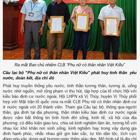
Ra mắt Ban chủ nhiệm CLB “Phụ nữ có thân nhân Việt Kiều”
Câu lạc bộ “Phụ nữ có thân nhân Việt Kiều” phát huy tinh thần yêu
nước, đoàn kết, địa chỉ đỏ
Phát huy truyền thống yêu nước, tinh thần tương thân, tương ái, uống
nước nhớ nguồn, mở rộng phạm vi thu hút, tập hợp của tổ chức Hội với
kiều bào định cư nước ngoài, Hội LHPN xã Vị Thủy, huyện Vị Thủy phối
hợp với Mặt trận tổ quốc vừa ra mắt CLB Phụ nữ có thân nhân định cư
ở nước ngoài với 20 thành viên. Tham gia Câu lạc bộ, thông qua người
thân, gia đình tại địa phương, thân nhân kiều bào định cư nước ngoài
được năm bắt thông tin tình hình đời sống, kinh tế, xã hội của địa
phương; có điều kiện giao lưu, chia sẻ kinh nghiệm làm ăn, tương hỗ với
nhau lúc khó khăn nơi sinh sống, kinh nghiệm hay trong xây dựng gia
đình hạnh phúc, nhắc nhau giữ gìn bản sắc, tự tôn dân tộc, tích cực
đóng góp xây dựng quê hương ngày thêm giàu đẹp. Mô hình sẽ là địa chỉ