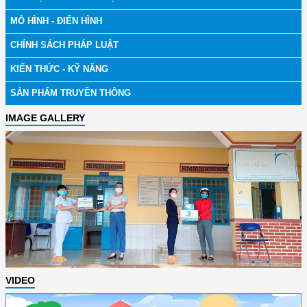
MÔ HÌNH - ĐIỂN HÌNH
CHÍNH SÁCH PHÁP LUẬT
KIẾN THỨC - KỸ NĂNG
SẢN PHẨM TRUYỀN THÔNG
IMAGE GALLERY
VIDEO