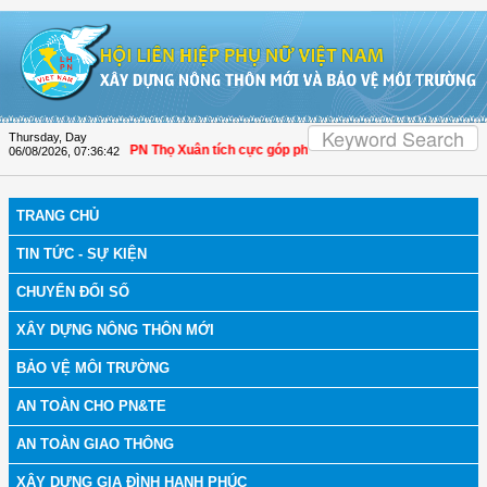
Skip to Content
Thursday, Day
anh Hóa: Hội LHPN Thọ Xuân tích cực góp phần nâng cao tỷ lệ người dân tham g
06/08/2026
,
07:36:43
TRANG CHỦ
TIN TỨC - SỰ KIỆN
CHUYỂN ĐỔI SỐ
XÂY DỰNG NÔNG THÔN MỚI
BẢO VỆ MÔI TRƯỜNG
AN TOÀN CHO PN&TE
AN TOÀN GIAO THÔNG
XÂY DỰNG GIA ĐÌNH HẠNH PHÚC