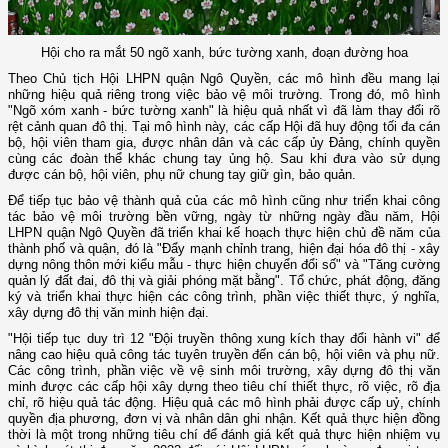
Hội cho ra mắt 50 ngõ xanh, bức tường xanh, đoạn đường hoa
Theo Chủ tịch Hội LHPN quận Ngô Quyền, các mô hình đều mang lại
những hiệu quả riêng trong việc bảo vệ môi trường. Trong đó, mô hình
"Ngõ xóm xanh - bức tường xanh" là hiệu quả nhất vì đã làm thay đổi rõ
rệt cảnh quan đô thị. Tại mô hình này, các cấp Hội đã huy động tối đa cán
bộ, hội viên tham gia, được nhân dân và các cấp ủy Đảng, chính quyền
cùng các đoàn thể khác chung tay ủng hộ. Sau khi đưa vào sử dụng
được cán bộ, hội viên, phụ nữ chung tay giữ gìn, bảo quản.
Để tiếp tục bảo vệ thành quả của các mô hình cũng như triển khai công
tác bảo vệ môi trường bền vững, ngày từ những ngày đầu năm, Hội
LHPN quận Ngô Quyền đã triển khai kế hoạch thực hiện chủ đề năm của
thành phố và quận, đó là "Đẩy mạnh chỉnh trang, hiện đại hóa đô thị - xây
dựng nông thôn mới kiểu mẫu - thực hiện chuyển đổi số" và "Tăng cường
quản lý đất đai, đô thị và giải phóng mặt bằng". Tổ chức, phát động, đăng
ký và triển khai thực hiện các công trình, phần việc thiết thực, ý nghĩa,
xây dựng đô thị văn minh hiện đại.
"Hội tiếp tục duy trì 12 "Đội truyền thông xung kích thay đổi hành vi" để
nâng cao hiệu quả công tác tuyên truyền đến cán bộ, hội viên và phụ nữ.
Các công trình, phần việc về vệ sinh môi trường, xây dựng đô thị văn
minh được các cấp hội xây dựng theo tiêu chí thiết thực, rõ việc, rõ địa
chỉ, rõ hiệu quả tác động. Hiệu quả các mô hình phải được cấp uỷ, chính
quyền địa phương, đơn vị và nhân dân ghi nhận. Kết quả thực hiện đồng
thời là một trong những tiêu chí để đánh giá kết quả thực hiện nhiệm vụ