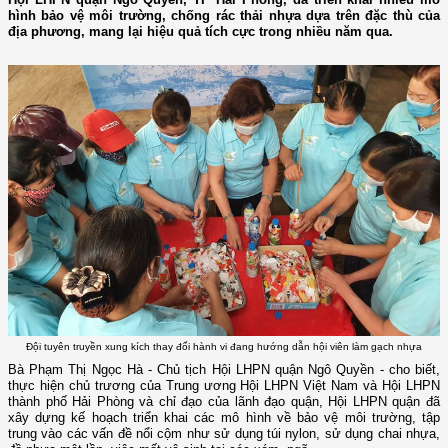
hình bảo vệ môi trường, chống rác thải nhựa dựa trên đặc thù của
địa phương, mang lại hiệu quả tích cực trong nhiều năm qua.
Đội tuyên truyền xung kích thay đổi hành vi đang hướng dẫn hội viên làm gạch nhựa
Bà Phạm Thị Ngọc Hà - Chủ tịch Hội LHPN quận Ngô Quyền - cho biết,
thực hiện chủ trương của Trung ương Hội LHPN Việt Nam và Hội LHPN
thành phố Hải Phòng và chỉ đạo của lãnh đạo quận, Hội LHPN quận đã
xây dựng kế hoạch triển khai các mô hình về bảo vệ môi trường, tập
trung vào các vấn đề nổi cộm như sử dụng túi nylon, sử dụng chai nhựa,