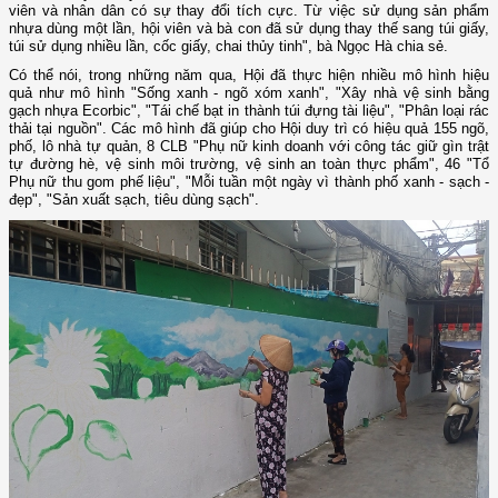
viên và nhân dân có sự thay đổi tích cực. Từ việc sử dụng sản phẩm
nhựa dùng một lần, hội viên và bà con đã sử dụng thay thế sang túi giấy,
túi sử dụng nhiều lần, cốc giấy, chai thủy tinh", bà Ngọc Hà chia sẻ.
Có thể nói, trong những năm qua, Hội đã thực hiện nhiều mô hình hiệu
quả như mô hình "Sống xanh - ngõ xóm xanh", "Xây nhà vệ sinh bằng
gạch nhựa Ecorbic", "Tái chế bạt in thành túi đựng tài liệu", "Phân loại rác
thải tại nguồn". Các mô hình đã giúp cho Hội duy trì có hiệu quả 155 ngõ,
phố, lô nhà tự quản, 8 CLB "Phụ nữ kinh doanh với công tác giữ gìn trật
tự đường hè, vệ sinh môi trường, vệ sinh an toàn thực phẩm", 46 "Tổ
Phụ nữ thu gom phế liệu", "Mỗi tuần một ngày vì thành phố xanh - sạch -
đẹp", "Sản xuất sạch, tiêu dùng sạch".