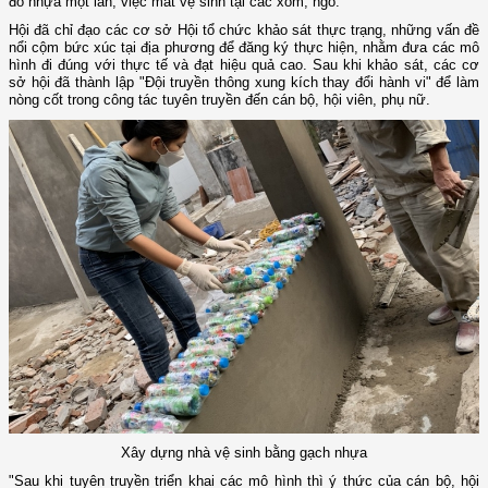
đồ nhựa một lần, việc mất vệ sinh tại các xóm, ngõ.
Hội đã chỉ đạo các cơ sở Hội tổ chức khảo sát thực trạng, những vấn đề
nổi cộm bức xúc tại địa phương để đăng ký thực hiện, nhằm đưa các mô
hình đi đúng với thực tế và đạt hiệu quả cao. Sau khi khảo sát, các cơ
sở hội đã thành lập "Đội truyền thông xung kích thay đổi hành vi" để làm
nòng cốt trong công tác tuyên truyền đến cán bộ, hội viên, phụ nữ.
Xây dựng nhà vệ sinh bằng gạch nhựa
"Sau khi tuyên truyền triển khai các mô hình thì ý thức của cán bộ, hội