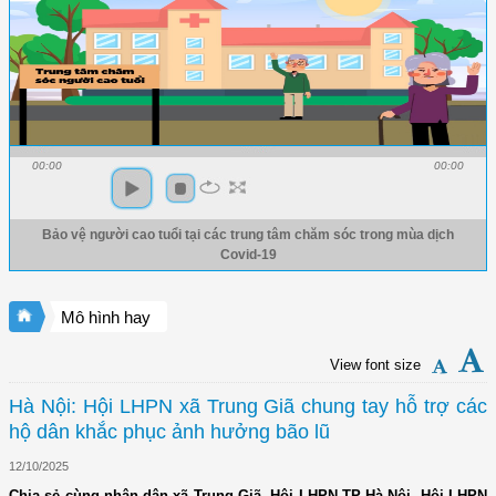
00:00
00:00
Bảo vệ người cao tuổi tại các trung tâm chăm sóc trong mùa dịch
Covid-19
Mô hình hay
View font size
Hà Nội: Hội LHPN xã Trung Giã chung tay hỗ trợ các
hộ dân khắc phục ảnh hưởng bão lũ
12/10/2025
Chia sẻ cùng nhân dân xã Trung Giã, Hội LHPN TP Hà Nội, Hội LHPN