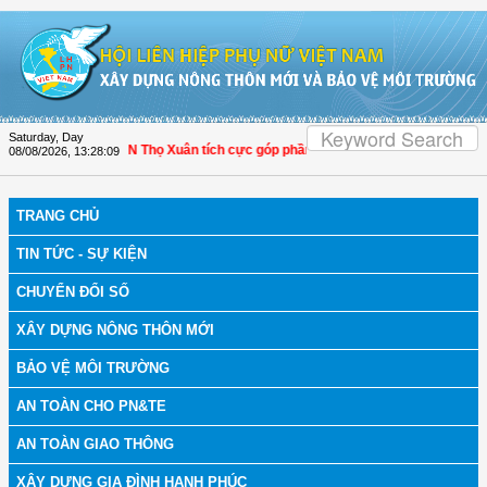
Skip to Content
Saturday, Day
a: Hội LHPN Thọ Xuân tích cực góp phần nâng cao tỷ lệ người dân tham gia bảo
08/08/2026
,
13:28:11
TRANG CHỦ
TIN TỨC - SỰ KIỆN
CHUYỂN ĐỔI SỐ
XÂY DỰNG NÔNG THÔN MỚI
BẢO VỆ MÔI TRƯỜNG
AN TOÀN CHO PN&TE
AN TOÀN GIAO THÔNG
XÂY DỰNG GIA ĐÌNH HẠNH PHÚC