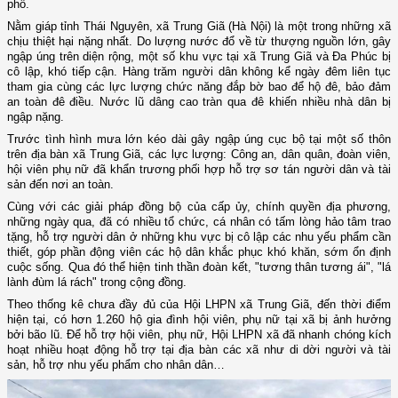
phố.
Nằm giáp tỉnh Thái Nguyên, xã Trung Giã (Hà Nội) là một trong những xã
chịu thiệt hại nặng nhất. Do lượng nước đổ về từ thượng nguồn lớn, gây
ngập úng trên diện rộng, một số khu vực tại xã Trung Giã và Đa Phúc bị
cô lập, khó tiếp cận. Hàng trăm người dân không kể ngày đêm liên tục
tham gia cùng các lực lượng chức năng đắp bờ bao để hộ đê, bảo đảm
an toàn đê điều. Nước lũ dâng cao tràn qua đê khiến nhiều nhà dân bị
ngập nặng.
Trước tình hình mưa lớn kéo dài gây ngập úng cục bộ tại một số thôn
trên địa bàn xã Trung Giã, các lực lượng: Công an, dân quân, đoàn viên,
hội viên phụ nữ đã khẩn trương phối hợp hỗ trợ sơ tán người dân và tài
sản đến nơi an toàn.
Cùng với các giải pháp đồng bộ của cấp ủy, chính quyền địa phương,
những ngày qua, đã có nhiều tổ chức, cá nhân có tấm lòng hảo tâm trao
tặng, hỗ trợ người dân ở những khu vực bị cô lập các nhu yếu phẩm cần
thiết, góp phần động viên các hộ dân khắc phục khó khăn, sớm ổn định
cuộc sống. Qua đó thể hiện tinh thần đoàn kết, "tương thân tương ái", "lá
lành đùm lá rách" trong cộng đồng.
Theo thống kê chưa đầy đủ của Hội LHPN xã Trung Giã, đến thời điểm
hiện tại, có hơn 1.260 hộ gia đình hội viên, phụ nữ tại xã bị ảnh hưởng
bởi bão lũ. Để hỗ trợ hội viên, phụ nữ, Hội LHPN xã đã nhanh chóng kích
hoạt nhiều hoạt động hỗ trợ tại địa bàn các xã như di dời người và tài
sản, hỗ trợ nhu yếu phẩm cho nhân dân…