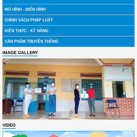
MÔ HÌNH - ĐIỂN HÌNH
CHÍNH SÁCH PHÁP LUẬT
KIẾN THỨC - KỸ NĂNG
SẢN PHẨM TRUYỀN THÔNG
IMAGE GALLERY
VIDEO