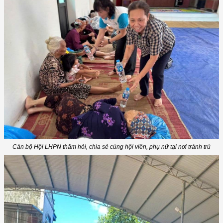
Cán bộ Hội LHPN thăm hỏi, chia sẻ cùng hội viên, phụ nữ tại nơi tránh trú