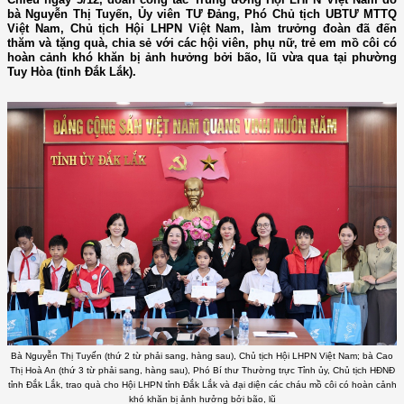
bà Nguyễn Thị Tuyến, Ủy viên TƯ Đảng, Phó Chủ tịch UBTƯ MTTQ
Việt Nam, Chủ tịch Hội LHPN Việt Nam, làm trưởng đoàn đã đến
thăm và tặng quà, chia sẻ với các hội viên, phụ nữ, trẻ em mồ côi có
hoàn cảnh khó khăn bị ảnh hưởng bởi bão, lũ vừa qua tại phường
Tuy Hòa (tỉnh Đắk Lắk).
Bà Nguyễn Thị Tuyến (thứ 2 từ phải sang, hàng sau), Chủ tịch Hội LHPN Việt Nam; bà Cao
Thị Hoà An (thứ 3 từ phải sang, hàng sau), Phó Bí thư Thường trực Tỉnh ủy, Chủ tịch HĐNĐ
tỉnh Đắk Lắk, trao quà cho Hội LHPN tỉnh Đắk Lắk và đại diện các cháu mồ côi có hoàn cảnh
khó khăn bị ảnh hưởng bởi bão, lũ