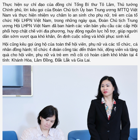
Thực hiện sự chỉ đạo của đồng chí Tổng Bí thư Tô Lâm, Thủ tướng
Chính phủ, lời kêu gọi của Đoàn Chủ tịch Ủy ban Trung ương MTTQ Việt
Nam và thực hiện nhiệm vụ chăm lo an sinh cho phụ nữ, trẻ em của tổ
chức Hội LHPN Việt Nam, trong những ngày qua, Đoàn Chủ tịch Trung
ương Hội LHPN Việt Nam đã ban hành các văn bản yêu cầu các cấp Hội
phối hợp chặt chẽ với địa phương, huy động nguồn lực hỗ trợ, giúp người
dân sớm vượt qua khó khăn, ổn định cuộc sống và khôi phục sinh kế.
Hội cũng kêu gọi ủng hộ của toàn thể hội viên, phụ nữ và các tổ chức, cá
nhân đồng hành; tổ chức 4 đoàn công tác đến thăm hỏi, động viên và tặng
quà cho hội viên, phụ nữ và trẻ em mồ côi có hoàn cảnh khó khăn tại 4
tỉnh: Khánh Hòa, Lâm Đồng, Đắk Lắk và Gia Lai.