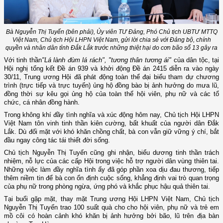
Bà Nguyễn Thị Tuyến (bên phải), Ủy viên TƯ Đảng, Phó Chủ tịch UBTƯ MTTQ
Việt Nam, Chủ tịch Hội LHPN Việt Nam, gửi lời chia sẻ với Đảng bộ, chính
quyền và nhân dân tỉnh Đắk Lắk trước những thiệt hại do cơn bão số 13 gây ra
Với tinh thần
"Lá lành đùm lá rách", "tương thân tương ái"
của dân tộc, tại
Hội nghị tổng kết Đề án 939 và khởi động Đề án 2415 diễn ra vào ngày
30/11, Trung ương Hội đã phát động toàn thể đại biểu tham dự chương
trình (trực tiếp và trực tuyến) ủng hộ đồng bào bị ảnh hưởng do mưa lũ,
đồng thời sự kêu gọi ủng hộ của toàn thể hội viên, phụ nữ và các tổ
chức, cá nhân đồng hành.
Trong không khí đầy tình nghĩa và xúc động hôm nay, Chủ tịch Hội LHPN
Việt Nam tôn vinh tinh thần kiên cường, bất khuất của người dân Đắk
Lắk. Dù đối mặt với khó khăn chồng chất, bà con vẫn giữ vững ý chí, bắt
đầu ngay công tác tái thiết đời sống.
Chủ tịch Nguyễn Thị Tuyến cũng ghi nhận, biểu dương tinh thần trách
nhiệm, nỗ lực của các cấp Hội trong việc hỗ trợ người dân vùng thiên tai.
Những việc làm đầy nghĩa tình ấy đã góp phần xoa dịu đau thương, tiếp
thêm niềm tin để bà con ổn định cuộc sống, khẳng định vai trò quan trọng
của phụ nữ trong phòng ngừa, ứng phó và khắc phục hậu quả thiên tai.
Tại buổi gặp mặt, thay mặt Trung ương Hội LHPN Việt Nam, Chủ tịch
Nguyễn Thị Tuyến trao 100 suất quà cho cho hội viên, phụ nữ và trẻ em
mồ côi có hoàn cảnh khó khăn bị ảnh hưởng bởi bão, lũ trên địa bàn