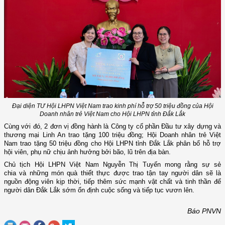
Đại diện TƯ Hội LHPN Việt Nam trao kinh phí hỗ trợ 50 triệu đồng của Hội
Doanh nhân trẻ Việt Nam cho Hội LHPN tỉnh Đắk Lắk
Cùng với đó, 2 đơn vị đồng hành là Công ty cổ phần Đầu tư xây dựng và
thương mại Linh An trao tặng 100 triệu đồng; Hội Doanh nhân trẻ Việt
Nam trao tặng 50 triệu đồng cho Hội LHPN tỉnh Đắk Lắk phân bổ hỗ trợ
hội viên, phụ nữ chịu ảnh hưởng bởi bão, lũ trên địa bàn.
Chủ tịch Hội LHPN Việt Nam Nguyễn Thị Tuyến mong rằng sự sẻ
chia và những món quà thiết thực được trao tận tay người dân sẽ là
nguồn động viên kịp thời, tiếp thêm sức mạnh vật chất và tinh thần để
người dân Đắk Lắk sớm ổn định cuộc sống và tiếp tục vươn lên.
Báo PNVN