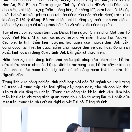
Hòa An, Phó Bí thư Thường trực Tỉnh ủy, Chủ tịch HĐNĐ tỉnh Đắk Lắk,
cho biết, với hiện tượng "bão chồng bão, lũ chồng lũ", cơn bão số 13 gây
thiệt hại về tài sản (chưa tính tài sản riêng của các hộ gia đình) ước tính
khoảng
7.120 tỷ đồng
. Bà con nhiều nơi bị trắng tay, mất sạch con giống,
giống cây trong nuôi trồng thủy hải sản và sản xuất nông nghiệp.
Tuy nhiên, với sự quan tâm của Đảng, Nhà nước, Chính phủ, Mặt trận Tổ
quốc Việt Nam, Nhân dân cả nước hướng về miền Trung Tây Nguyên,
đặc biệt là tinh thần kiên cường, lạc quan của người dân Đắk Lắk,
công cuộc tái thiết lại cuộc sống cho người dân và các hoạt động sản
xuất, kinh doanh đang được tỉnh Đắk Lắk gấp rút thực hiện.
Hiện lãnh đạo tỉnh đang triển khai nhiều giải pháp cấp bách như: hỗ trợ
sửa chữa nhà ở cho các hộ gia đình bị hư hỏng nhẹ, hỗ trợ xây mới cho
các nhà bị sập hoàn toàn, dự kiến sẽ cố gắng hoàn thành trước Tết
Nguyên đán.
Trong lĩnh vực nông nghiệp, tỉnh phối hợp với các Bộ ngành và lực lượng
vũ trang để cung cấp các loại giống cây ngắn ngày cho bà con kịp thời
sản xuất gia tăng thu nhập. Trong các công tác khác, tỉnh vẫn đảm bảo
triển khai các chương trình quan trọng như hiệp thương lần thứ nhất của
Mặt trận, công tác bầu cử và Nghị quyết Đại hội Đảng bộ tỉnh.