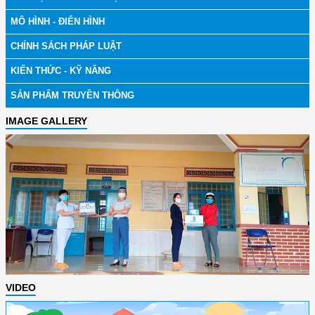
MÔ HÌNH - ĐIỂN HÌNH
CHÍNH SÁCH PHÁP LUẬT
KIẾN THỨC - KỸ NĂNG
SẢN PHẨM TRUYỀN THÔNG
IMAGE GALLERY
VIDEO