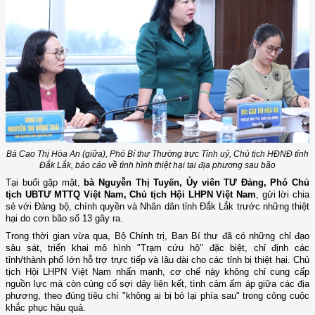
Bà Cao Thị Hòa An (giữa), Phó Bí thư Thường trực Tỉnh uỷ, Chủ tịch HĐNĐ tỉnh
Đắk Lắk, báo cáo về tình hình thiệt hại tại địa phương sau bão
Tại
buổi gặp mặt,
bà Nguyễn Thị Tuyến, Ủy viên TƯ Đảng, Phó Chủ
tịch UBTƯ MTTQ Việt Nam, Chủ tịch Hội LHPN Việt Nam
, gửi lời chia
sẻ với Đảng bộ, chính quyền và Nhân dân tỉnh Đắk Lắk trước những thiệt
hại do cơn bão số 13 gây ra.
Trong thời gian vừa qua, Bộ Chính trị, Ban Bí thư đã có những chỉ đạo
sâu sát, triển khai mô hình "Trạm cứu hộ" đặc biệt, chỉ định các
tỉnh/thành phố lớn hỗ trợ trực tiếp và lâu dài cho các tỉnh bị thiệt hại. Chủ
tịch Hội LHPN Việt Nam nhấn mạnh, cơ chế này không chỉ cung cấp
nguồn lực mà còn củng cố sợi dây liên kết, tình cảm ấm áp giữa các địa
phương, theo đúng tiêu chí "không ai bị bỏ lại phía sau" trong công cuộc
khắc phục hậu quả.