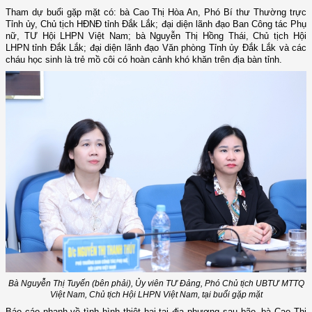
Tham dự buổi gặp mặt có: bà Cao Thị Hòa An, Phó Bí thư Thường trực
Tỉnh ủy, Chủ tịch HĐNĐ tỉnh Đắk Lắk; đại diện lãnh đạo Ban Công tác Phụ
nữ, TƯ Hội LHPN Việt Nam; bà Nguyễn Thị Hồng Thái, Chủ tịch Hội
LHPN tỉnh Đắk Lắk; đại diện lãnh đạo Văn phòng Tỉnh ủy Đắk Lắk và các
cháu học sinh là trẻ mồ côi có hoàn cảnh khó khăn trên địa bàn tỉnh.
Bà Nguyễn Thị Tuyến (bên phải), Ủy viên TƯ Đảng, Phó Chủ tịch UBTƯ MTTQ
Việt Nam, Chủ tịch Hội LHPN Việt Nam, tại buổi gặp mặt
Báo cáo nhanh về tình hình thiệt hại tại địa phương sau bão, bà Cao Thị