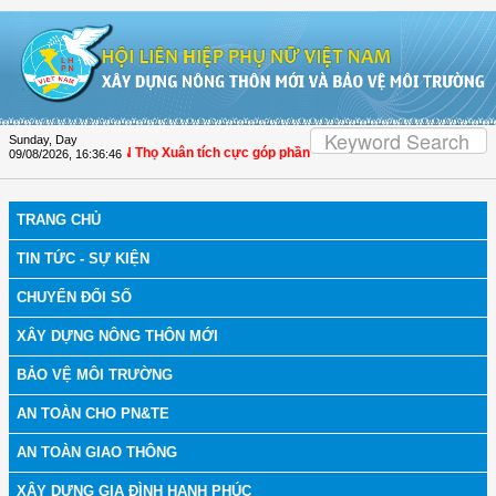
Skip to Content
Sunday, Day
Hóa: Hội LHPN Thọ Xuân tích cực góp phần nâng cao tỷ lệ người dân tham gia b
09/08/2026
,
16:36:47
TRANG CHỦ
TIN TỨC - SỰ KIỆN
CHUYỂN ĐỔI SỐ
XÂY DỰNG NÔNG THÔN MỚI
BẢO VỆ MÔI TRƯỜNG
AN TOÀN CHO PN&TE
AN TOÀN GIAO THÔNG
XÂY DỰNG GIA ĐÌNH HẠNH PHÚC