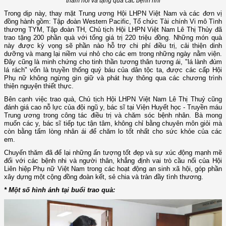
thăm hỏi và tặng quà các bệnh nhi
Trong dịp này, thay mặt Trung ương Hội LHPN Việt Nam và các đơn vị
đồng hành gồm: Tập đoàn Western Pacific, Tổ chức Tài chính Vi mô Tình
thương TYM, Tập đoàn TH, Chủ tịch Hội LHPN Việt Nam Lê Thị Thủy đã
trao tặng 200 phần quà với tổng giá trị 220 triệu đồng. Những món quà
này được kỳ vọng sẽ phần nào hỗ trợ chi phí điều trị, cải thiện dinh
dưỡng và mang lại niềm vui nhỏ cho các em trong những ngày nằm viện.
Đây cũng là minh chứng cho tinh thần tương thân tương ái, "lá lành đùm
lá rách" vốn là truyền thống quý báu của dân tộc ta, được các cấp Hội
Phụ nữ không ngừng gìn giữ và phát huy thông qua các chương trình
thiện nguyện thiết thực.
Bên cạnh việc trao quà, Chủ tịch Hội LHPN Việt Nam Lê Thị Thuỷ cũng
đánh giá cao nỗ lực của đội ngũ y, bác sĩ tại Viện Huyết học - Truyền máu
Trung ương trong công tác điều trị và chăm sóc bệnh nhân. Bà mong
muốn các y, bác sĩ tiếp tục tận tâm, không chỉ bằng chuyên môn giỏi mà
còn bằng tấm lòng nhân ái để chăm lo tốt nhất cho sức khỏe của các
em.
Chuyến thăm đã để lại những ấn tượng tốt đẹp và sự xúc động mạnh mẽ
đối với các bệnh nhi và người thân, khẳng định vai trò cầu nối của Hội
Liên hiệp Phụ nữ Việt Nam trong các hoạt động an sinh xã hội, góp phần
xây dựng một cộng đồng đoàn kết, sẻ chia và tràn đầy tình thương.
* Một số hình ảnh tại buổi trao quà: