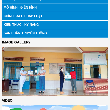
MÔ HÌNH - ĐIỂN HÌNH
CHÍNH SÁCH PHÁP LUẬT
KIẾN THỨC - KỸ NĂNG
SẢN PHẨM TRUYỀN THÔNG
IMAGE GALLERY
VIDEO