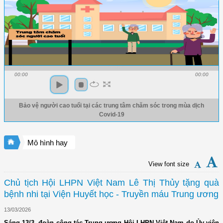
00:00
00:00
Bảo vệ người cao tuổi tại các trung tâm chăm sóc trong mùa dịch
Covid-19
Mô hình hay
View font size
Chủ tịch Hội LHPN Việt Nam Lê Thị Thủy tặng quà
bệnh nhi tại Viện Huyết học - Truyền máu Trung ương
13/03/2026
Sáng 13/3, đoàn công tác Trung ương Hội LHPN Việt Nam do Ủy viên