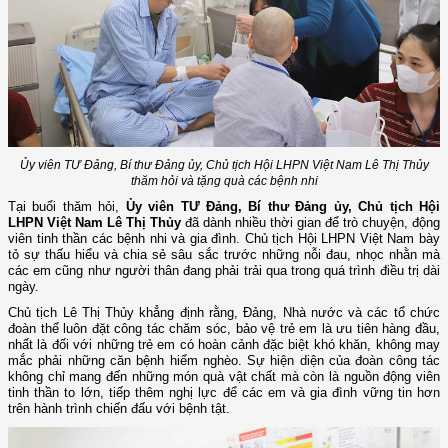
Ủy viên TƯ Đảng, Bí thư Đảng ủy, Chủ tịch Hội LHPN Việt Nam Lê Thị Thủy
thăm hỏi và tặng quà các bệnh nhi
Tại buổi thăm hỏi,
Ủy viên TƯ Đảng, Bí thư Đảng ủy, Chủ tịch Hội
LHPN Việt Nam Lê Thị Thủy
đã dành nhiều thời gian để trò chuyện, động
viên tinh thần các bệnh nhi và gia đình. Chủ tịch Hội LHPN Việt Nam bày
tỏ sự thấu hiểu và chia sẻ sâu sắc trước những nỗi đau, nhọc nhằn mà
các em cũng như người thân đang phải trải qua trong quá trình điều trị dài
ngày.
Chủ tịch Lê Thị Thủy khẳng định rằng, Đảng, Nhà nước và các tổ chức
đoàn thể luôn đặt công tác chăm sóc, bảo vệ trẻ em là ưu tiên hàng đầu,
nhất là đối với những trẻ em có hoàn cảnh đặc biệt khó khăn, không may
mắc phải những căn bệnh hiểm nghèo. Sự hiện diện của đoàn công tác
không chỉ mang đến những món quà vật chất mà còn là nguồn động viên
tinh thần to lớn, tiếp thêm nghị lực để các em và gia đình vững tin hơn
trên hành trình chiến đấu với bệnh tật.