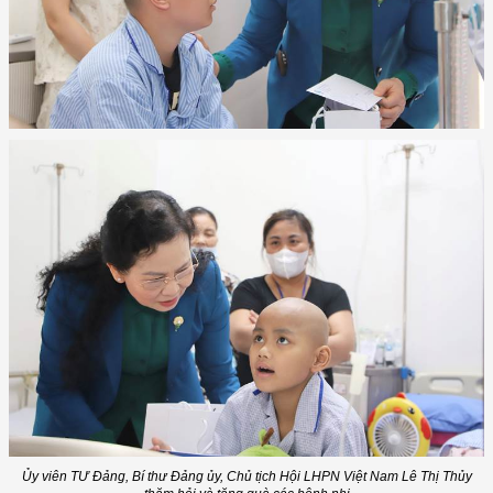
Ủy viên TƯ Đảng, Bí thư Đảng ủy, Chủ tịch Hội LHPN Việt Nam Lê Thị Thủy