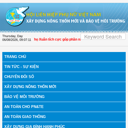
Skip to Content
Thursday, Day
: Hội LHPN Thọ Xuân tích cực góp phần nâng cao tỷ lệ người dân tham gia bảo 
06/08/2026
,
09:07:13
TRANG CHỦ
TIN TỨC - SỰ KIỆN
CHUYỂN ĐỔI SỐ
XÂY DỰNG NÔNG THÔN MỚI
BẢO VỆ MÔI TRƯỜNG
AN TOÀN CHO PN&TE
AN TOÀN GIAO THÔNG
XÂY DỰNG GIA ĐÌNH HẠNH PHÚC