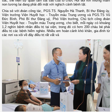
sắc, thể hiện sự quan tâm sát sao của tổ chức Hội đối với những mầm
non tương lai đang phải đối mặt với nghịch cảnh bệnh tật.
Chia sẻ với đoàn công tác, PGS.TS. Nguyễn Hà Thanh, Bí thư Đảng ủy,
Viện trưởng Viện Huyết học - Truyền máu Trung ương và PGS.TS Vũ
Đức Bình, Phó Bí thư Đảng uỷ, Phó Viện trưởng, Chủ tịch công đoàn
Viện Huyết học - Truyền máu Trung ương, cho biết, mỗi ngày có khoảng
1,2 nghìn bệnh nhân điều trị tại viện, trong đó có hơn 200 cháu bé phải
điều trị các bệnh hiểm nghèo. Nhiều em hoàn cảnh khó khăn, gia đình từ
các nơi xa xôi về đây điều trị rất vất vả