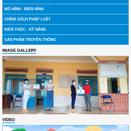
MÔ HÌNH - ĐIỂN HÌNH
CHÍNH SÁCH PHÁP LUẬT
KIẾN THỨC - KỸ NĂNG
SẢN PHẨM TRUYỀN THÔNG
IMAGE GALLERY
VIDEO