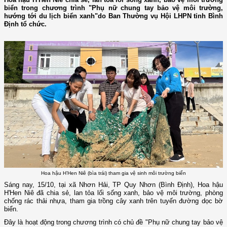
biển trong chương trình "Phụ nữ chung tay bảo vệ môi trường,
hướng tới du lịch biển xanh"do Ban Thường vụ Hội LHPN tỉnh Bình
Định tổ chức.
Hoa hậu H’Hen Niê (bìa trái) tham gia vệ sinh môi trường biển
Sáng nay, 15/10, tại xã Nhơn Hải, TP Quy Nhơn (Bình Định), Hoa hậu
H'Hen Niê đã chia sẻ, lan tỏa lối sống xanh, bảo vệ môi trường, phòng
chống rác thải nhựa, tham gia trồng cây xanh trên tuyến đường dọc bờ
biển.
Đây là hoạt động trong chương trình có chủ đề "Phụ nữ chung tay bảo vệ