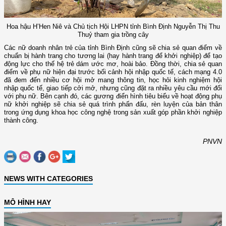
Hoa hậu H’Hen Niê và Chủ tịch Hội LHPN tỉnh Bình Định Nguyễn Thị Thu
Thuỷ tham gia trồng cây
Các nữ doanh nhân trẻ của tỉnh Bình Định cũng sẽ chia sẻ quan điểm về
chuẩn bị hành trang cho tương lai (hay hành trang để khởi nghiệp) để tạo
động lực cho thế hệ trẻ dám ước mơ, hoài bảo. Đồng thời, chia sẻ quan
điểm về phụ nữ hiện đại trước bối cảnh hội nhập quốc tế, cách mạng 4.0
đã đem đến nhiều cơ hội mở mang thông tin, học hỏi kinh nghiệm hội
nhập quốc tế, giao tiếp cởi mở, nhưng cũng đặt ra nhiều yêu cầu mới đối
với phụ nữ. Bên cạnh đó, các gương điển hình tiêu biểu về hoạt động phụ
nữ khởi nghiệp sẽ chia sẻ quá trình phấn đấu, rèn luyện của bản thân
trong ứng dụng khoa học công nghệ trong sản xuất góp phần khởi nghiệp
thành công.
PNVN
NEWS WITH CATEGORIES
MÔ HÌNH HAY