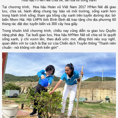
Hoa hậu H’Hen Niê chia sẻ, lan tỏa lối sống xanh
Tại chương trình, Hoa hậu Hoàn vũ Việt Nam 2017 H'Hen Niê đã giao
lưu, chia sẻ, hành động chung tay bảo vệ môi trường, sống xanh hơn
trong hành trình sống; tham gia trồng cây xanh trên tuyến đường dọc bờ
biển Nhơn Hải. Hội LHPN tỉnh Bình Định đã trao tặng cho địa phương 60
thùng rác đặt dọc tuyến biển và 300 cây hoa giấy.
Trong khuôn khổ chương trình, chiều nay cũng diễn ra giao lưu Quyền
năng phái đẹp. Tại buổi giao lưu, Hoa hậu hH'Hen Niê sẽ chia sẻ bí quyết
sống xanh, ý chí vươn lên, theo đuổi ước mơ, đồng thời nêu suy nghĩ,
quan điểm với tư cách là Đại sứ của Chiến dịch Truyền thông "Thanh niên
chuẩn - nói không với định kiến giới" .