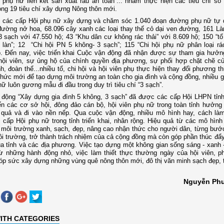
ổ phụ nữ liên kết sản xuất rau an toàn”... nhằm thực hiện các tiêu chí số
ong 19 tiêu chí xây dựng Nông thôn mới.
h, các cấp Hội phụ nữ xây dựng và chăm sóc 1.040 đoạn đường phụ nữ tự 
đường nở hoa,
68.096 cây xanh các loại thay thế cỏ dại ven đường
,
161 Là
3 sạch với 47.550 hộ;
43 “Khu dân cư không rác thải” với 8.609 hộ; 150 “tổ
làn”; 12 “Chi hội PN 5 không- 3 sạch”; 115 “Chi hội phụ nữ phân loại rác
. Đến nay, việc triển khai Cuộc vận động đã nhận được sự tham gia hưởn
hội viên, sự ủng hộ của chính quyền địa phương, sự phối hợp chặt chẽ c
h, đoàn thể...nhiều tổ, chi hội và hội viên phụ thực hiện thay đổi phương t
thức mới để tạo dựng môi trường an toàn cho gia đình và cộng đồng, nhiều gi
ữ luôn gương mẫu đi đầu trong duy trì tiêu chí “3 sạch”.
 động “Xây dựng gia đình 5 không, 3 sạch” đã được các cấp Hội LHPN tỉn
ến các cơ sở hội, đông đảo cán bộ, hội viên phụ nữ trong toàn tỉnh hưởng
u quả và đi vào nền nếp. Qua cuộc vận động, nhiều mô hình hay, cách là
cấp Hội phụ nữ trong tỉnh triển khai, nhân rộng. Hiệu quả từ các mô hình
môi trường xanh, sạch, đẹp, nâng cao nhận thức cho người dân, từng bướ
i trường, trở thành trách nhiệm của cả cộng đồng mà còn góp phần thúc đẩy 
ủa tỉnh và các địa phương. Việc tạo dựng một không gian sống sáng - xanh 
từ những hành động nhỏ, việc làm thiết thực thường ngày của hội viên, 
óp sức xây dựng những vùng quê nông thôn mới, đô thị văn minh sạch đẹp, t
Nguyễn Ph
ITH CATEGORIES