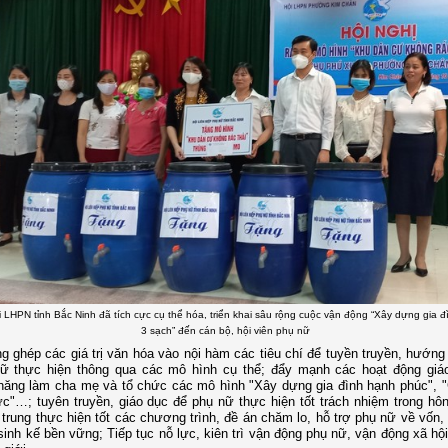
 LHPN tỉnh Bắc Ninh đã tích cực cụ thể hóa, triển khai sâu rộng cuộc vận động “Xây dựng gia đ
3 sạch” đến cán bộ, hội viên phụ nữ
ng ghép các giá trị văn hóa vào nội hàm các tiêu chí để tuyền truyền, hướng
nữ thực hiện thông qua các mô hình cụ thể; đẩy mạnh các hoạt động giá
năng làm cha mẹ và tổ chức các mô hình "Xây dựng gia đình hạnh phúc", "
"…; tuyên truyền, giáo dục để phụ nữ thực hiện tốt trách nhiệm trong hôn
 trung thực hiện tốt các chương trình, đề án chăm lo, hỗ trợ phụ nữ về vốn,
inh kế bền vững; Tiếp tục nỗ lực, kiên trì vận động phụ nữ, vận động xã hội