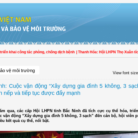
 khai công tác phòng, chống dịch bệnh
| Thanh Hóa: Hội LHPN Thọ Xuân tích cự
ảo vệ môi trường
View font size
nh: Cuộc vận động “Xây dựng gia đình 5 không, 3 sạch
n nếp và tiếp tục được đẩy mạnh
m qua, các cấp Hội LHPN tỉnh Bắc Ninh đã tích cực cụ thể hóa, triển
c vận động “Xây dựng gia đình 5 không, 3 sạch” đến cán bộ, hội viên 
u kết quả cụ thể, nổi bật.