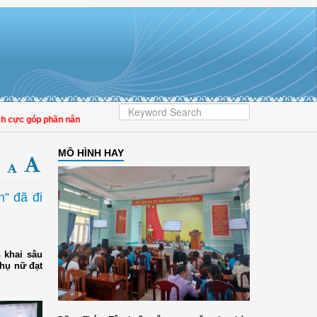
c góp phần nâng cao tỷ lệ người dân tham gia bảo hiểm y tế
MÔ HÌNH HAY
” đã đi
 khai sâu
phụ nữ đạt