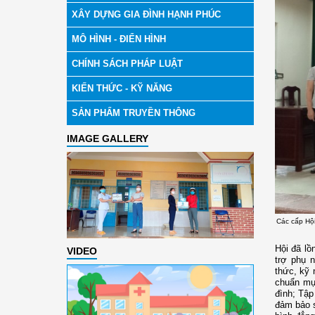
XÂY DỰNG GIA ĐÌNH HẠNH PHÚC
MÔ HÌNH - ĐIỂN HÌNH
CHÍNH SÁCH PHÁP LUẬT
KIẾN THỨC - KỸ NĂNG
SẢN PHẨM TRUYỀN THÔNG
IMAGE GALLERY
Các cấp Hội
Hội đã lồ
VIDEO
trợ phụ 
thức, kỹ 
chuẩn mực
đình; Tập
đảm bảo s