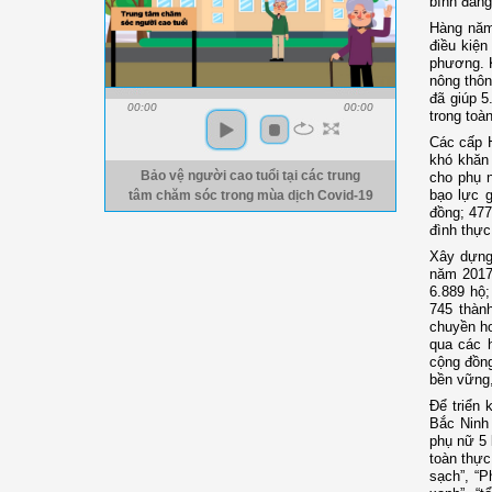
bình đẳn
Hàng năm
điều kiện
phương. 
nông thôn
đã giúp 5
00:00
00:00
trong toà
Các cấp H
khó khăn 
cho phụ n
Bảo vệ người cao tuổi tại các trung
bạo lực 
tâm chăm sóc trong mùa dịch Covid-19
đồng; 477
đình thực
Xây dựng
năm 2017 
6.889 hộ
745 thàn
chuyền hơ
qua các 
cộng đồng
bền vững,
Để triển 
Bắc Ninh 
phụ nữ 5 
toàn thực
sạch”, “P