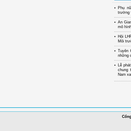
Phụ nữ
trường 
An Gia
mô hình
Hội LH
Môi trư
Tuyên 
những c
Lễ phát
chung 
Nam xan
Cổng