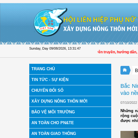
Skip to Content
Sunday, Day 09/08/2026
,
13:31:48
Hội LHPN tỉnh Đồng Tháp tuyên truyền, hướng dẫn, triển
TRANG CHỦ
B
TIN TỨC - SỰ KIỆN
Bắc Ni
CHUYỂN ĐỔI SỐ
vào nề
XÂY DỰNG NÔNG THÔN MỚI
07/10/2022
Những nă
BẢO VỆ MÔI TRƯỜNG
rộng cuộ
được nhiề
AN TOÀN CHO PN&TE
AN TOÀN GIAO THÔNG