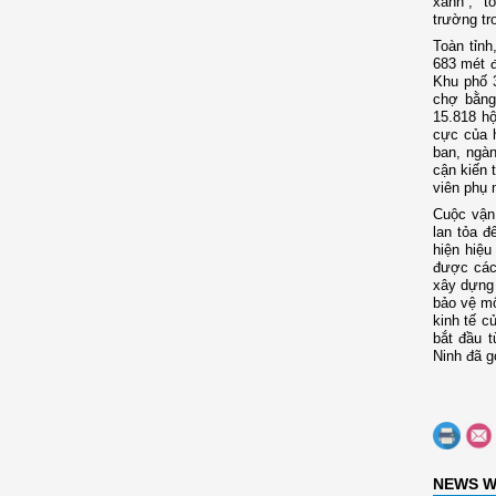
xanh”, “t
trường tr
Toàn tỉn
683 mét 
Khu phố 
chợ bằng 
15.818 hộ
cực của 
ban, ngàn
cận kiến 
viên phụ n
Cuộc vận
lan tỏa đ
hiện hiệ
được các 
xây dựng 
bảo vệ mô
kinh tế c
bắt đầu 
Ninh đã g
NEWS W