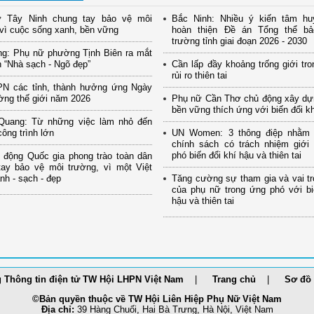
 Tây Ninh chung tay bảo vệ môi
Bắc Ninh: Nhiều ý kiến tâm hu
vì cuộc sống xanh, bền vững
hoàn thiện Đề án Tổng thể b
trường tỉnh giai đoạn 2026 - 2030
ng: Phụ nữ phường Tịnh Biên ra mắt
 “Nhà sạch - Ngõ đẹp”
Cần lấp đầy khoảng trống giới tro
rủi ro thiên tai
PN các tỉnh, thành hưởng ứng Ngày
ờng thế giới năm 2026
Phụ nữ Cần Thơ chủ động xây dự
bền vững thích ứng với biến đổi k
Quang: Từ những việc làm nhỏ đến
ông trình lớn
UN Women: 3 thông điệp nhằm
chính sách có trách nhiệm giới
phó biến đổi khí hậu và thiên tai
 động Quốc gia phong trào toàn dân
tay bảo vệ môi trường, vì một Việt
h - sạch - đẹp
Tăng cường sự tham gia và vai tr
của phụ nữ trong ứng phó với bi
hậu và thiên tai
 Thông tin điện tử TW Hội LHPN Việt Nam
Trang chủ
Sơ đồ 
©Bản quyền thuộc về TW Hội Liên Hiệp Phụ Nữ Việt Nam
Địa chỉ:
39 Hàng Chuối, Hai Bà Trưng, Hà Nội, Việt Nam