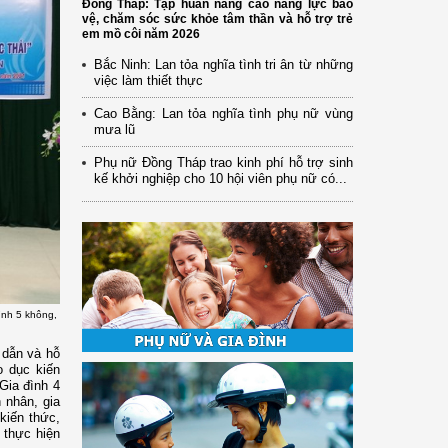
Đồng Tháp: Tập huấn nâng cao năng lực bảo
vệ, chăm sóc sức khỏe tâm thần và hỗ trợ trẻ
em mồ côi năm 2026
Bắc Ninh: Lan tỏa nghĩa tình tri ân từ những
việc làm thiết thực
Cao Bằng: Lan tỏa nghĩa tình phụ nữ vùng
mưa lũ
Phụ nữ Đồng Tháp trao kinh phí hỗ trợ sinh
kế khởi nghiệp cho 10 hội viên phụ nữ có...
ình 5 không,
 dẫn và hỗ
o dục kiến
Gia đình 4
 nhân, gia
 kiến thức,
 thực hiện