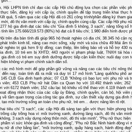
g giới…
, Hội LHPN tỉnh chỉ đạo các cấp Hội chủ động lựa chọn các phần việc p
 thực tiễn, đăng ký với cấp ủy, chính quyền để tập trung triển khai thực hi
Kết quả,
5 năm qua
các cấp Hội đã có 261 công trình/phần đăng ký tham gi
 mới, đô thị văn minh với cấp ủy, chính quyền cùng cấp. C
ác cấp Hội phụ nữ
.277 hộ gia đình đạt các tiêu chí “Gia đình 5 không, 3 sạch”, nâng tổng số 
n tỉnh lên 175.666/219.573 (80%) hộ đạt cả 8 tiêu chí; 1.980 điển hình được p
ội trên địa bàn tỉnh đã giúp 965 hộ thoát nghèo có địa chỉ, 38.345 hộ cận n
phát triển kinh tế, nâng cao mức sống, xây mới và sửa chữa 49 Mái ấm t
ữ nghèo trị giá hơn 9 tỷ đồng; can thiệp, lên tiếng bảo vệ và hỗ trợ 430 n
gia đình, 10 trẻ em bị XHTD; 443 người vi phạm pháp luật, TNXH tái hòa
 gia đình có trẻ em suy dinh dưỡng được tiếp cận kiến thức nuôi dạy con tố
 hiện không vi phạm chính sách dân số.
 các mô hình mới để góp phần giữ vững và nâng cao các tiêu chí nông th
đến nay, toàn tỉnh đã ra mắt và duy trì
17 mô hình “Làng quê/khu phố an
;
145 CLB Gia đình hạnh phúc; 07 CLB “Không có bạo lực với phụ nữ và t
h viên;
453
CLB Phụ nữ hát Dân ca Quan họ với 10.492 thành viên; 262
i với 6172 thành viên; 152 câu lạc bộ khiêu vũ thể thao với 4.119 thành viê
hoạt động nhận thức của các cấp ủy Đảng, chính quyền, cán bộ, hội viên
 về tầm quan trọng của công tác gia đình, sự cần thiết xây dựng gia đình 
 tạo môi trường sống an toàn cho phụ nữ, trẻ em… được nâng lên rõ rệt.
khai tiêu chí “3 sạch”, các cấp Hội đã sáng tạo gắn với thực hiện phong tr
trồng cây trồng hoa vì môi trường xanh, đường làng sạch, đô thị văn minh”
không, 3 sạch xây dựng nông thôn mới, đô thị văn minh”, “Phụ nữ thực hiện 
 phẩm vì sức khỏe gia đình và cộng đồng”, “Phụ nữ Bắc Ninh hành động vì 
hụ nữ đi chợ bằng làn”, “môi trường xanh, quầy hàng sạch, hành động đẹp”