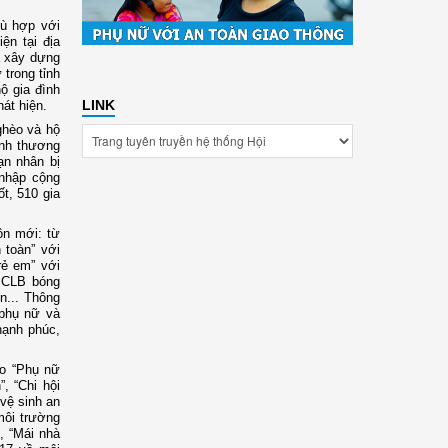
hù hợp với
ện tại địa
a xây dựng
 trong tỉnh
hộ gia đình
LINK
hát hiện.
ghèo và hộ
ình thương
ạn nhân bị
 nhập cộng
t, 510 gia
ôn mới: từ
 toàn” với
rẻ em” với
 CLB bóng
n...
Thông
 phụ nữ và
hạnh phúc,
ào “Phụ nữ
, “Chi hội
vệ sinh an
môi trường
, “Mái nhà