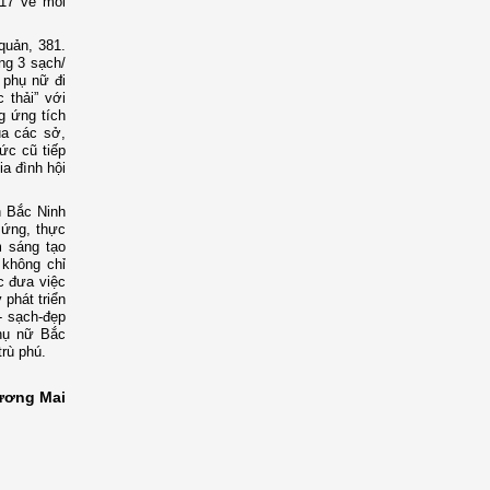
 17 về môi
quản, 381.
ng 3 sạch/
 phụ nữ đi
 thải” với
g ứng tích
ủa các sở,
hức cũ tiếp
a đình hội
h Bắc Ninh
 ứng, thực
m sáng tạo
 không chỉ
c đưa việc
phát triển
- sạch-đẹp
phụ nữ Bắc
rù phú.
ương Mai