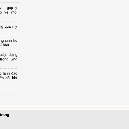
yết góp ý
ảo vệ môi
ng quản lý
ng sinh kế
hí hậu
 xây dựng
 trong ứng
ò lãnh đạo
ến đổi khí
trang