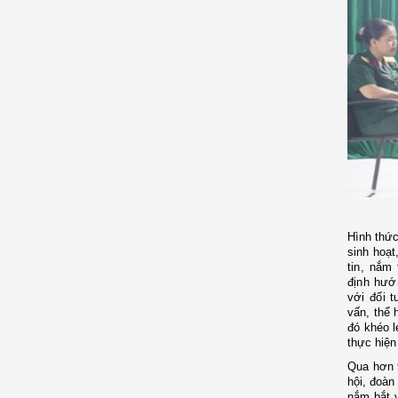
Hình thức
sinh hoạ
tin, nắm
định hướ
với đối t
vấn, thể 
đó khéo 
thực hiện
Qua hơn 9
hội, đoàn
nắm bắt 