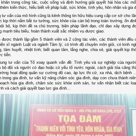
 khăn trong công tác, cuộc sống
và định hướng giải quyết hài hòa các mố
 thêm
kiến thức, hiểu biết về pháp luật, sức khỏe, tình yêu, hôn nhân và gia đ
 tư vấn của mô hình cũng là kênh thông tin hữu hiệu cung cấp cơ sở cho lãn
ị kịp thời nắm bắt tư tưởng, sức khỏe của cán bộ trong toàn trường, ổn định
 nội bộ, kịp thời đề ra chủ trương, biện pháp lãnh đạo, chỉ đạo xây dựng đơ
 mạnh tiêu biểu, hoàn thành xuất sắc nhiệm vụ được giao.
n được thành lập gồm 5 thành viên
và 2 cộng tác viên,
các
thành viên đều 
tiến sĩ ngành Luật và ngành Tâm lý; có trình độ chuyên môn giỏi, có kinh ng
, tâm huyết, nhiệt tình; biết quan tâm, lắng nghe, chia sẻ, giải quyết kịp th
c tiễn.
dung tư vấn của Tổ xoay quanh vấn đề: Tình yêu và sự nghiệp của người
a bộ đội và người có đạo
hoặc có yếu tố nước ngoài, cách giải tỏa căng th
ường hoạt động quân sự cường độ cao, áp lực thi cử, xa nhà, dịch bệnh ..
 trong gia đình, tư vấn kỹ năng chăm sóc gia đình, dạy con chưa thành niên
oạch hóa gia đình, chăm sóc sức khỏe sinh sản, tư vấn nhận biết các loạ
ình và cách giải quyết bạo lực gia đình…