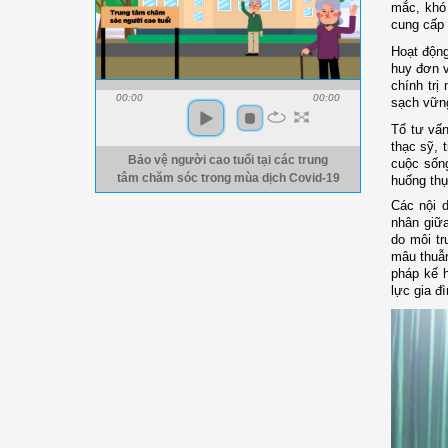
mắc, khó
cung cấp
Hoạt động
huy đơn v
chính trị
00:00
00:00
sạch vững
Tổ tư vấ
thạc sỹ, 
Bảo vệ người cao tuổi tại các trung
cuộc sống
tâm chăm sóc trong mùa dịch Covid-19
huống thự
Các nội 
nhân giữ
do môi tr
mâu thuẫn
pháp kế h
lực gia đ