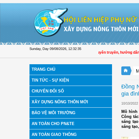
Skip to Content
Sunday, Day 09/08/2026
,
12:32:36
Hội LHPN tỉnh Đồng Tháp tuyên truyền, hướng dẫn, triể
TRANG CHỦ
M
TIN TỨC - SỰ KIỆN
Đồng N
CHUYỂN ĐỔI SỐ
gia đì
XÂY DỰNG NÔNG THÔN MỚI
10/10/2022
Mô hình 
BẢO VỆ MÔI TRƯỜNG
Công tác
sáng tạo
AN TOÀN CHO PN&TE
sáng tạo
AN TOÀN GIAO THÔNG