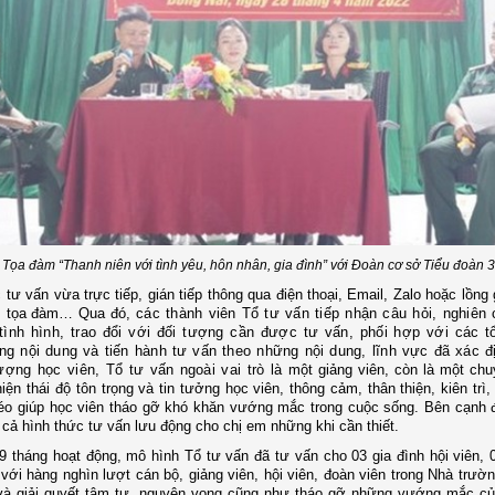
Tọa đàm “Thanh niên với tình yêu, hôn nhân, gia đình” với Đoàn cơ sở Tiểu đoàn 
 tư vấn vừa trực tiếp, gián tiếp thông qua điện thoại, Email, Zalo hoặc lồng
t, tọa đàm… Qua đó,
các thành viên Tổ tư vấn tiếp nhận câu hỏi, nghiên
 tình hình, trao đổi với đối tượng cần được tư vấn, phối hợp với các 
ng nội dung và tiến hành tư vấn theo những nội dung, lĩnh vực đã xác đ
ượng học viên, Tổ tư vấn ngoài vai trò là m
ột giảng viên, còn là một chu
hiện thái độ tôn trọng và tin tưởng học viên, thông cảm, thân thiện, kiên trì
léo giúp học viên tháo gỡ khó khăn vướng mắc trong cuộc sống.
Bên cạnh 
 cả hình thức tư vấn lưu động cho chị em những khi cần thiết.
 tháng hoạt động, mô hình Tổ tư vấn đã tư vấn cho 03 gia đình hội viên, 
 với hàng nghìn lượt cán bộ, giảng viên, hội viên, đoàn viên trong Nhà trườn
và giải quyết tâm tư, nguyện vọng cũng như tháo gỡ những vướng mắc củ