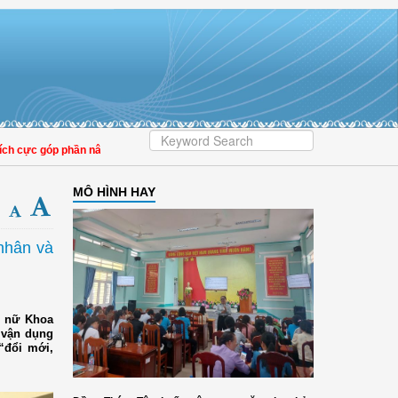
c góp phần nâng cao tỷ lệ người dân tham gia bảo hiểm y tế
MÔ HÌNH HAY
 nhân và
ụ nữ Khoa
 vận dụng
“đổi mới,