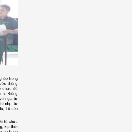
3
 ghép trong
 cứu thông
tổ chức để
ịnh. Riêng
yên gia tư
, tế nhị…từ
đó, Tổ
còn
05 tổ chức
g, kịp thời
a họ trong