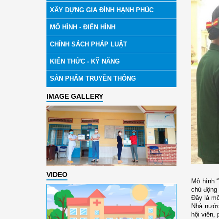
XÂY DỰNG GIA ĐÌNH HẠNH PHÚC
MÔ HÌNH - ĐIỂN HÌNH
CHÍNH SÁCH PHÁP LUẬT
KIẾN THỨC - KỸ NĂNG
SẢN PHẨM TRUYỀN THÔNG
IMAGE GALLERY
VIDEO
Mô hình
chủ động 
Đây là m
Nhà nước 
hội viên,