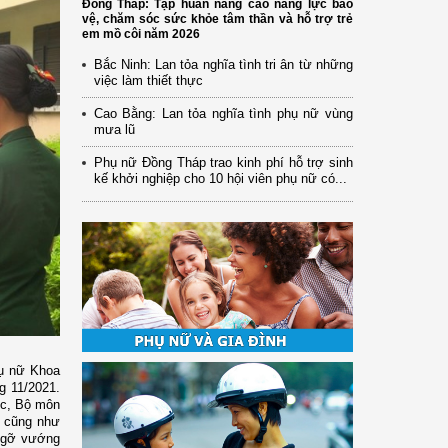
Đồng Tháp: Tập huấn nâng cao năng lực bảo
vệ, chăm sóc sức khỏe tâm thần và hỗ trợ trẻ
em mồ côi năm 2026
Bắc Ninh: Lan tỏa nghĩa tình tri ân từ những
việc làm thiết thực
Cao Bằng: Lan tỏa nghĩa tình phụ nữ vùng
mưa lũ
Phụ nữ Đồng Tháp trao kinh phí hỗ trợ sinh
kế khởi nghiệp cho 10 hội viên phụ nữ có...
hụ nữ Khoa
g 11/2021.
ục, Bộ môn
a cũng như
o gỡ vướng