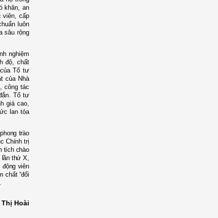
ó khăn, an
 viên, cấp
chuẩn luôn
ỏa sâu rộng
inh nghiệm
h độ, chất
 của Tổ tư
ật của Nhà
, công tác
đắn. Tổ tư
 giá cao,
ức lan tỏa
 phong trào
 Chính trị
h tích chào
 lần thứ X,
, động viên
m chất “đổi
.
 Thị Hoài