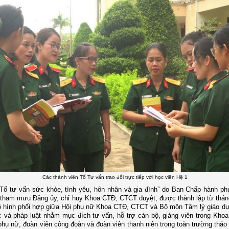
Các thành viên Tổ Tư vấn trao đổi trực tiếp với học viên Hệ 1
“Tổ tư vấn sức khỏe, tình yêu, hôn nhân và gia đình” do Ban Chấp hành p
tham mưu Đảng ủy, chỉ huy Khoa CTĐ, CTCT duyệt, được thành lập từ thán
ô hình phối hợp giữa Hội phụ nữ Khoa CTĐ, CTCT và Bộ môn Tâm lý giáo d
và pháp luật nhằm mục đích tư vấn, hỗ trợ cán bộ, giảng viên trong Kho
 phụ nữ, đoàn viên công đoàn và đoàn viên thanh niên trong toàn trường thá