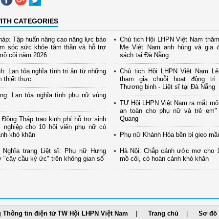
ITH CATEGORIES
áp: Tập huấn nâng cao năng lực bảo
Chủ tịch Hội LHPN Việt Nam thăm
ăm sóc sức khỏe tâm thần và hỗ trợ
Mẹ Việt Nam anh hùng và gia đ
mồ côi năm 2026
sách tại Đà Nẵng
h: Lan tỏa nghĩa tình tri ân từ những
Chủ tịch Hội LHPN Việt Nam Lê
m thiết thực
tham gia chuỗi hoạt động tr
Thương binh - Liệt sĩ tại Đà Nẵng
ng: Lan tỏa nghĩa tình phụ nữ vùng
TƯ Hội LHPN Việt Nam ra mắt mô
an toàn cho phụ nữ và trẻ em" 
Quang
Đồng Tháp trao kinh phí hỗ trợ sinh
i nghiệp cho 10 hội viên phụ nữ có
ảnh khó khăn
Phụ nữ Khánh Hòa bền bỉ gieo mầ
 Nghĩa trang Liệt sĩ: Phụ nữ Hưng
Hà Nội: Chắp cánh ước mơ cho 1
 "cây cầu ký ức" trên không gian số
mồ côi, có hoàn cảnh khó khăn
 Thông tin điện tử TW Hội LHPN Việt Nam
Trang chủ
Sơ đồ 