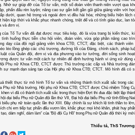
. Nhờ sự giúp đỡ của Tổ tư vấn, một số đoàn viên thanh niên vượt qua kh
ập, phấn đấu rèn luyện; nâng cao sự gắn kết gần gũi giữa giảng viên với học
cấp dưới, quan hệ trong và ngoài đơn vị đều hài hòa; những biểu hiện lệch 
 hiện kịp thời và khắc phục nhanh chóng, triệt để và có tính giáo dục, lan t
a và đơn vị.
 của Tổ Tư vấn đã đạt được mục tiêu kép, đó là vừa trang bị kiến thức, k
t tình huống thực tiễn cho hội viên, đoàn viên, vừa góp phần nâng cao trìn
ng dạy của đội ngũ giảng viên khoa CTĐ, CTCT; đặc biệt, các thành viên
éo léo lồng ghép các chủ trương, đường lối của Đảng, chính sách, pháp lu
luật của Quân đội, đơn vị và địa phương vào tư tưởng, đời sống sinh hoạt
tượng được tư vấn một cách tự nhiên để định hướng hành vi ứng xử đúng 
Hội Phụ nữ Khoa CTĐ, CTCT được Thủ trưởng các cấp và Nhà trường đánh
nh sự
mạnh dạn sáng tạo của Hội phụ nữ Khoa CTĐ, CTCT
. Mô hình đã có s
uả thiết thực từ mô hình Tổ tư vấn và những thành tích xuấ
t sắc trong các
ủa Phụ nữ Nhà trường, Hội phụ nữ Khoa CTĐ, CTCT được Chủ nhiệm Tổng Cục
khen vì đã có thành tích xuất sắc trong thực hiện Đợt thi đua đặc biệt lập thàn
ội đại biểu Phụ nữ Quân đội lần thứ VII, Đại hội đại biểu Phụ nữ tỉnh Đồng Nai
i biểu phụ nữ toàn quốc lần thứ XIII. Đây chính là sự khích lệ tinh thần to lớn
ích chị em tiếp tục phấn đấu vươn lên, khắc phục mọi khó khăn, phát huy phẩ
 tạo, dám nghĩ, dám làm” của “Bộ đội Cụ Hồ” trong Phụ nữ Quân đội thời kỳ mới
Thiếu tá, ThS Trương