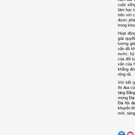
cuộc sống
tâm học t
trên với 
được phát
trong kho
Hoạt động
giải quyế
lượng giả
vấn đã kh
nước, kỷ 
của đối 
vấn của 
khẳng đị
rộng rãi
.
Với kết q
thi đua c
tặng Bằng 
mừng Đại h
Đại hội đạ
khuyến kh
mới, sáng