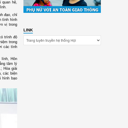
i quan hệ,
ình.
h đạo, chỉ
 tình hình
n vị trong
LINK
có trình độ
hiệm trong
ời các tình
 lính, Hôn
ẳng tâm lý
.;
Hòa giải
, các biện
i hình bạo