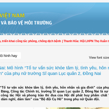
n khai công tác phòng, chống dịch bệnh
| Thanh Hóa: Hội LHPN Thọ Xuân tích cự
ô hình hay
View font size
ai: Mô hình “Tổ tư vấn sức khỏe tâm lý, tình yêu, hôn
nh” của phụ nữ trường Sĩ quan Lục quân 2, Đồng Nai
“Tổ tư vấn sức khỏe tâm lý, tình yêu, hôn nhân và gia đình” của ph
 Đảng, Công tác Chính trị, trường Sĩ quan Lục quân 2, Đồng Nai là sự
 công tác Hội và phong trào thi đua của Hội để phát huy phẩm chất 
, dám nghĩ, dám làm” của “Bộ đội Cụ Hồ” trong phụ nữ Quân đội.