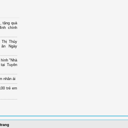
, tặng quà
ình chính
 Thị Thủy
i ân Ngày
 hình "Nhà
tại Tuyên
m nhân ái
00 trẻ em
trang