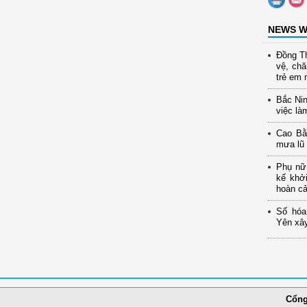
NEWS W
Đồng Th
vệ, ch
trẻ em 
Bắc Nin
việc là
Cao Bằ
mưa lũ
Phụ nữ 
kế khở
hoàn c
Số hóa
Yên xây
Cổng