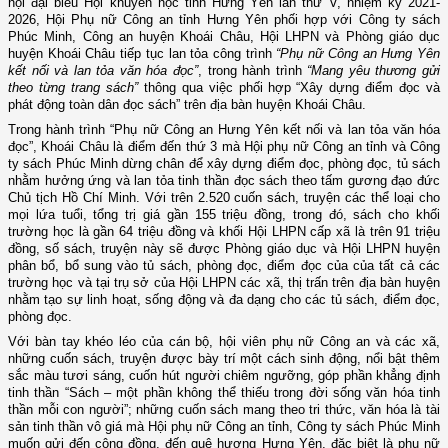
hội đại biểu Hội khuyến học tỉnh
Hưng Yên
lần thứ V, nhiệm kỳ 2021-
2026,
Hội
P
hụ nữ Công an tỉnh Hưng Yên
phối hợp với Công ty sách
Phúc Minh, Công an huyện Khoái Châu, Hội LHPN và Phòng giáo dục
huyện
Khoái Châu
tiếp tục
lan tỏa
công trình
“Phụ nữ Công an Hưng Yên
kết nối và lan tỏa văn hóa đọc”
, trong hành trình
“Mang yêu thương gửi
theo từng trang sách”
thông qua việc
phối hợp
“
Xây dựng điểm đọc và
phát động toàn dân đọc sách” trên địa bàn huyện Khoái Châu
.
Trong hành trình “
Phụ nữ Công an Hưng Yên
kết nối và lan tỏa văn hóa
đọc”, Khoái Châu là điểm đến thứ
3
mà Hội phụ nữ Công an tỉnh và Công
ty sách Phúc Minh
dừng chân
để xây dựng điểm đọc, phòng đọc, tủ sách
nhằm hưởng ứng và lan tỏa tinh thần đọc sách theo tấm gương đạo đức
Chủ tịch
Hồ Chí Minh. Với
trên
2
.
520 cuốn sách, truyện các thể loại cho
mọi lứa tuổi, tổng trị giá gần 155 triệu đồng, trong đó, sách cho khối
trường học là
gần 64 triệu đồng
và khối Hội LHPN cấp xã là trên 91 triệu
đồng, số sách, truyện này sẽ được Phòng giáo dục và Hội LHPN huyện
phân bổ, bổ sung vào tủ sách, phòng đọc, điểm đọc của của tất cả các
trường học và tại trụ sở của Hội LHPN các xã, thị trấn trên địa bàn huyện
nhằm tạo sự linh hoạt, sống động và đa dạng cho các tủ sách, điểm đọc,
phòng đọc.
Với bàn tay khéo léo của cán bộ, hội viên phụ nữ Công an và các xã,
những cuốn sách, truyện được bày trí một cách sinh động, nổi bật thêm
sắc màu tươi sáng, cuốn hút người chiêm ngưỡng, góp phần khẳng định
tinh thần “Sách – một phần không thể thiếu trong đời sống văn hóa tinh
thần mỗi con người”; những cuốn sách mang theo tri thức, văn hóa là tài
sản tinh thần vô giá mà Hội phụ nữ Công an tỉnh, Công ty sách Phúc Minh
muốn gửi đến cộng đồng, đến quê hương Hưng Yên, đặc biệt là phụ nữ