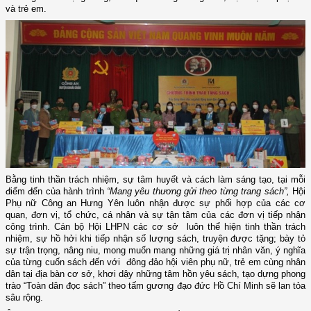
và trẻ em.
Bằng tinh thần trách nhiệm, sự tâm huyết và cách làm sáng tạo, tại mỗi
điểm đến của
hành trình
“Mang yêu thương gửi theo từng trang sách”
,
Hội
Phụ nữ Công an Hưng Yên luôn nhận được sự phối hợp của các cơ
quan, đơn vị, tổ chức, cá nhân và sự tận tâm của các đơn vị tiếp nhận
công trình. Cán bộ Hội LHPN các cơ sở luôn thể hiện tinh thần trách
nhiệm, sự hồ hởi khi tiếp nhận số lượng sách, truyện được tặng; bày tỏ
sự trận trọng, nâng niu, mong muốn mang những giá trị nhân văn, ý nghĩa
của từng cuốn sách đến với đông đảo hội viên phụ nữ, trẻ em cùng nhân
dân tại địa bàn cơ sở,
khơi dậy những tâm hồn yêu sách,
tạo dựng
phong
trào “Toàn dân đọc sách” theo tấm gương đạo đức Hồ Chí Minh
sẽ
lan tỏa
sâu rộng
.