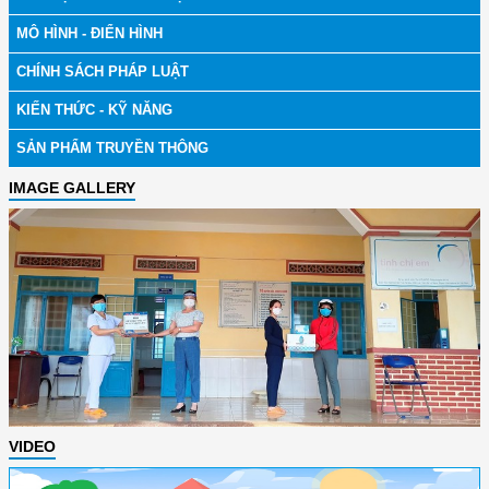
MÔ HÌNH - ĐIỂN HÌNH
CHÍNH SÁCH PHÁP LUẬT
KIẾN THỨC - KỸ NĂNG
SẢN PHẨM TRUYỀN THÔNG
IMAGE GALLERY
VIDEO