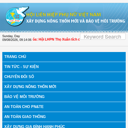
Skip to Content
Sunday, Day
h bệnh
| Thanh Hóa: Hội LHPN Thọ Xuân tích cực góp phần nâng cao tỷ lệ người
09/08/2026
,
09:14:07
TRANG CHỦ
TIN TỨC - SỰ KIỆN
CHUYỂN ĐỔI SỐ
XÂY DỰNG NÔNG THÔN MỚI
BẢO VỆ MÔI TRƯỜNG
AN TOÀN CHO PN&TE
AN TOÀN GIAO THÔNG
XÂY DỰNG GIA ĐÌNH HẠNH PHÚC