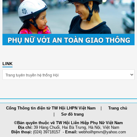
LINK
Cổng Thông tin điện tử TW Hội LHPN Việt Nam
Trang chủ
Sơ đồ trang
©Bản quyền thuộc về TW Hội Liên Hiệp Phụ Nữ Việt Nam
Địa chỉ:
39 Hàng Chuối, Hai Bà Trưng, Hà Nội, Việt Nam
Điện thoại:
(024) 39718157 -
Email:
webhoilh
pnvn@yahoo.com