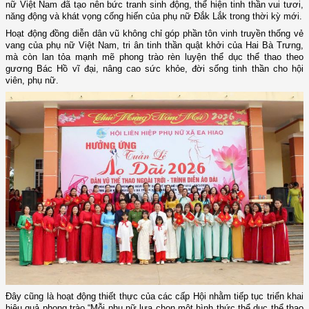
nữ Việt Nam đã tạo nên bức tranh sinh động, thể hiện tinh thần vui tươi,
năng động và khát vọng cống hiến của phụ nữ Đắk Lắk trong thời kỳ mới.
Hoạt động đồng diễn dân vũ không chỉ góp phần tôn vinh truyền thống vẻ
vang của phụ nữ Việt Nam, tri ân tinh thần quật khởi của Hai Bà Trưng,
mà còn lan tỏa mạnh mẽ phong trào rèn luyện thể dục thể thao theo
gương Bác Hồ vĩ đại, nâng cao sức khỏe, đời sống tinh thần cho hội
viên, phụ nữ.
Đây cũng là hoạt động thiết thực của các cấp Hội nhằm tiếp tục triển khai
hiệu quả phong trào “Mỗi phụ nữ lựa chọn một hình thức thể dục thể thao