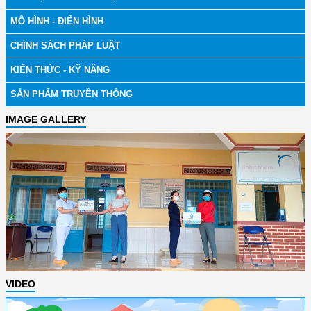
MÔ HÌNH - ĐIỂN HÌNH
CHÍNH SÁCH PHÁP LUẬT
KIẾN THỨC - KỸ NĂNG
SẢN PHẨM TRUYỀN THÔNG
IMAGE GALLERY
VIDEO