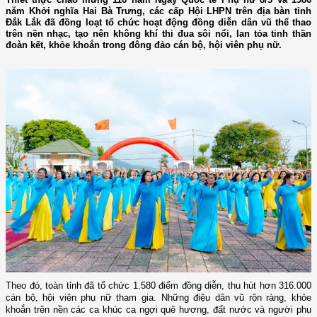
năm Khởi nghĩa Hai Bà Trưng, các cấp Hội LHPN trên địa bàn tỉnh
Đắk Lắk đã đồng loạt tổ chức hoạt động đồng diễn dân vũ thể thao
trên nền nhạc, tạo nên không khí thi đua sôi nổi, lan tỏa tinh thần
đoàn kết, khỏe khoắn trong đông đảo cán bộ, hội viên phụ nữ.
Theo đó, toàn tỉnh đã tổ chức 1.580 điểm đồng diễn, thu hút hơn 316.000
cán bộ, hội viên phụ nữ tham gia. Những điệu dân vũ rộn ràng, khỏe
khoắn trên nền các ca khúc ca ngợi quê hương, đất nước và người phụ