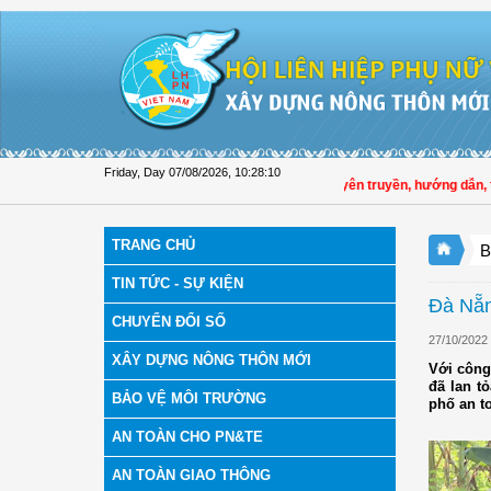
Skip to Content
Friday, Day 07/08/2026
,
10:28:11
Hội LHPN tỉnh Đồng Tháp tuyên truyền, hướng dẫn, triển
TRANG CHỦ
B
TIN TỨC - SỰ KIỆN
Đà Nẵn
CHUYỂN ĐỔI SỐ
27/10/2022
XÂY DỰNG NÔNG THÔN MỚI
Với công
đã lan t
BẢO VỆ MÔI TRƯỜNG
phố an to
AN TOÀN CHO PN&TE
AN TOÀN GIAO THÔNG