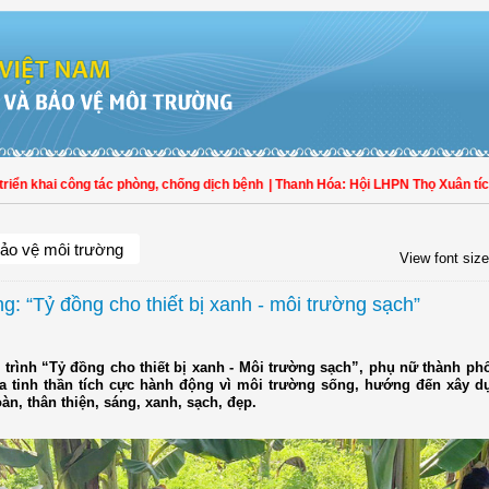
 khai công tác phòng, chống dịch bệnh
| Thanh Hóa: Hội LHPN Thọ Xuân tích cực
ảo vệ môi trường
View font size
g: “Tỷ đồng cho thiết bị xanh - môi trường sạch”
 trình “Tỷ đồng cho thiết bị xanh - Môi trường sạch”, phụ nữ thành p
ỏa tinh thần tích cực hành động vì môi trường sống, hướng đến xây d
àn, thân thiện, sáng, xanh, sạch, đẹp.