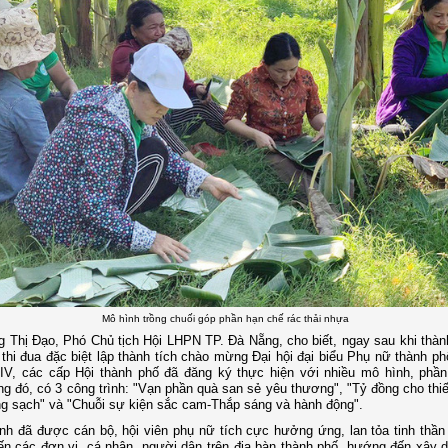
Mô hình trồng chuối góp phần hạn chế rác thải nhựa
 Thị Đạo, Phó Chủ tịch Hội LHPN TP. Đà Nẵng, cho biết, ngay sau khi thàn
thi đua đặc biệt lập thành tích chào mừng Đại hội đại biểu Phụ nữ thành p
IV, các cấp Hội thành phố đã đăng ký thực hiện với nhiều mô hình, phần 
ng đó, có 3 công trình: "Vạn phần quà san sẻ yêu thương", "Tỷ đồng cho thiế
g sạch" và "Chuỗi sự kiện sắc cam-Thắp sáng và hành động".
ình đã được cán bộ, hội viên phụ nữ tích cực hưởng ứng, lan tỏa tinh thần
ến các đơn vị, cá nhân, người dân trên địa bàn thành phố, hướng đến xây 