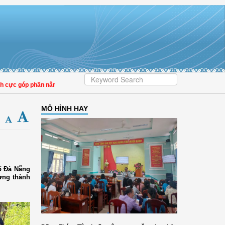
 góp phần nâng cao tỷ lệ người dân tham gia bảo hiểm y tế
MÔ HÌNH HAY
hố Đà Nẵng
ựng thành