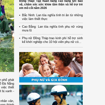
Đồng Tháp: Tập huấn nâng cao năng lực bảo
vệ, chăm sóc sức khỏe tâm thần và hỗ trợ trẻ
em mồ côi năm 2026
Bắc Ninh: Lan tỏa nghĩa tình tri ân từ những
việc làm thiết thực
Cao Bằng: Lan tỏa nghĩa tình phụ nữ vùng
mưa lũ
Phụ nữ Đồng Tháp trao kinh phí hỗ trợ sinh
kế khởi nghiệp cho 10 hội viên phụ nữ có...
h phố phát
hố Đà Nẵng
việc thiết
t bị xanh -
 nhân văn,
dựng thành