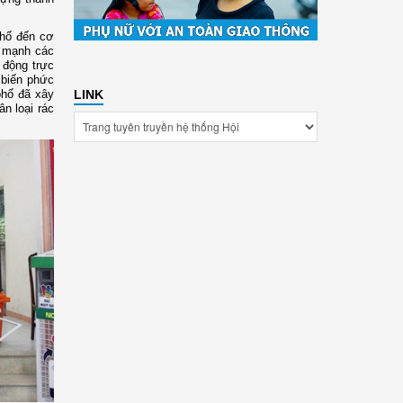
phố đến cơ
y mạnh các
 động trực
 biến phức
phố đã xây
LINK
n loại rác