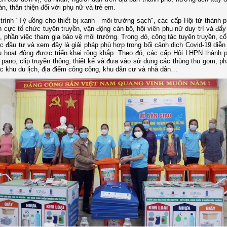
àn, thân thiện đối với phụ nữ và trẻ em.
trình "Tỷ đồng cho thiết bị xanh - môi trường sạch", các cấp Hội từ thành 
h cực tổ chức tuyên truyền, vận động cán bộ, hội viên phụ nữ duy trì và đẩ
, phần việc tham gia bảo vệ môi trường. Trong đó, công tác tuyên truyền, cổ
 đầu tư và xem đây là giải pháp phù hợp trong bối cảnh dịch Covid-19 diễn
u hoạt động được triển khai rộng khắp. Theo đó, các cấp Hội LHPN thành 
pano, clip truyền thông, thiết kế và đưa vào sử dụng các thùng thu gom, phâ
các khu du lịch, địa điểm công cộng, khu dân cư và nhà dân…