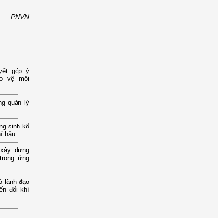
PNVN
yết góp ý
ảo vệ môi
ng quản lý
ng sinh kế
hí hậu
 xây dựng
 trong ứng
ò lãnh đạo
ến đổi khí