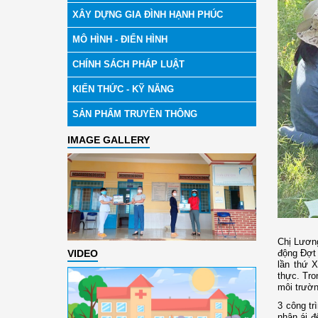
XÂY DỰNG GIA ĐÌNH HẠNH PHÚC
MÔ HÌNH - ĐIỂN HÌNH
CHÍNH SÁCH PHÁP LUẬT
KIẾN THỨC - KỸ NĂNG
SẢN PHẨM TRUYỀN THÔNG
IMAGE GALLERY
Chị Lương
VIDEO
động Đợt 
lần thứ X
thực. Tro
môi trườn
3 công tr
nhân ái đ