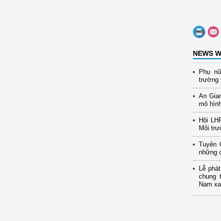
NEWS W
Phụ nữ
trường 
An Gia
mô hình
Hội LH
Môi trư
Tuyên 
những c
Lễ phát
chung 
Nam xan