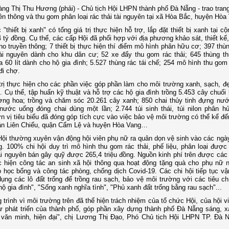
ng Thị Thu Hương (phải) - Chủ tịch Hội LHPN thành phố Đà Nẵng - trao trang 
ền thông và thu gom phân loại rác thải tài nguyên tại xã Hòa Bắc, huyện Hòa
 "thiết bị xanh" có tổng giá trị thực hiện hỗ trợ, lắp đặt thiết bị xanh tại c
 tỷ đồng. Cụ thể, các cấp Hội đã phối hợp với địa phương khảo sát, thiết kế, 
no truyền thông; 7 thiết bị thực hiện thí điểm mô hình phân hữu cơ; 397 thù
tài nguyên dành cho khu dân cư; 52 xe đẩy thu gom rác thải; 645 thùng t
 60 lít dành cho hộ gia đình; 5.527 thùng rác tái chế; 254 mô hình thu gom 
đi chợ.
trị thực hiện cho các phần việc góp phần làm cho môi trường xanh, sạch, đẹ
g. Cụ thể, tập huấn kỹ thuật và hỗ trợ các hộ gia đình trồng 5.453 cây chuối 
ờng hoa; trồng và chăm sóc 20.261 cây xanh; 850 chai thủy tinh đựng nư
nước uống đóng chai dùng một lần; 2.744 túi sinh thái, túi nilon phân hủy
 vị tiêu biểu đã đóng góp tích cực vào việc bảo vệ môi trường có thể kể đế
n Liên Chiểu, quận Cẩm Lệ và huyện Hòa Vang…
ội thường xuyên vận động hội viên phụ nữ ra quân dọn vệ sinh vào các ngà
g. 100% chi hội duy trì mô hình thu gom rác thải, phế liệu, phân loại được
tài nguyên bán gây quỹ được 265,4 triệu đồng. Nguồn kinh phí trên được các 
 hiện công tác an sinh xã hội thông qua hoạt động tặng quà cho phụ nữ 
o học bổng và công tác phòng, chống dịch Covid-19. Các chi hội tiếp tục vậ
dụng các lô đất trống để trồng rau sạch, bảo vệ môi trường với các tiêu ch
hộ gia đình", "Sống xanh nghĩa tình", "Phủ xanh đất trống bằng rau sạch"...
 trình vì môi trường trên đã thể hiện trách nhiệm của tổ chức Hội, của hội 
ự phát triển của thành phố, góp phần xây dựng thành phố Đà Nẵng sáng, x
 văn minh, hiện đại", chị Lương Thị Đạo, Phó Chủ tịch Hội LHPN TP. Đà 