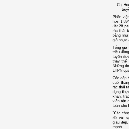
Chị Hoà
truy
Phần việc
hơn 1,894
đặt 28 pa
rác thải 
bằng nhựa
giỏ nhựa 
Tổng giá 
triệu đồn
tuyến đư
thay thế 
Những đơn
LHPN quậ
Các cấp H
cuối thán
rác thải 
dụng thực
khăn, tra
viên tận 
toàn cho 
"Các công
đối với s
giàu đẹp,
mạnh.