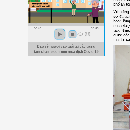
phố an to
Với công 
sở đã tíc
hoạt động
quan được
00:00
00:00
tạp. Nhiề
dựng các 
thải tại 
Bảo vệ người cao tuổi tại các trung
tâm chăm sóc trong mùa dịch Covid-19