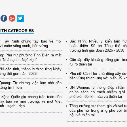
ITH CATEGORIES
 Tây Ninh chung tay bảo vệ môi
Bắc Ninh: Nhiều ý kiến tâm hu
vì cuộc sống xanh, bền vững
hoàn thiện Đề án Tổng thể b
trường tỉnh giai đoạn 2026 - 2030
ng: Phụ nữ phường Tịnh Biên ra mắt
 “Nhà sạch - Ngõ đẹp”
Cần lấp đầy khoảng trống giới tro
rủi ro thiên tai
PN các tỉnh, thành hưởng ứng Ngày
ờng thế giới năm 2026
Phụ nữ Cần Thơ chủ động xây dự
bền vững thích ứng với biến đổi k
Quang: Từ những việc làm nhỏ đến
ông trình lớn
UN Women: 3 thông điệp nhằm
chính sách có trách nhiệm giới
phó biến đổi khí hậu và thiên tai
 động Quốc gia phong trào toàn dân
tay bảo vệ môi trường, vì một Việt
h - sạch - đẹp
Tăng cường sự tham gia và vai tr
của phụ nữ trong ứng phó với bi
hậu và thiên tai