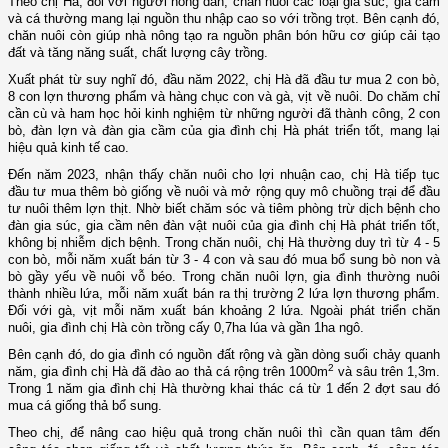
Theo chị Hà, đối với người nông dân, chăn nuôi các loại gia súc, gia cầm
và cá thường mang lại nguồn thu nhập cao so với trồng trọt. Bên cạnh đó,
chăn nuôi còn giúp nhà nông tạo ra nguồn phân bón hữu cơ giúp cải tạo
đất và tăng năng suất, chất lượng cây trồng.
Xuất phát từ suy nghĩ đó, đầu năm 2022, chị Hà đã đầu tư mua 2 con bò,
8 con lợn thương phẩm và hàng chục con và gà, vịt về nuôi. Do chăm chỉ
cần cù và ham học hỏi kinh nghiệm từ những người đã thành công, 2 con
bò, đàn lợn và đàn gia cầm của gia đình chị Hà phát triển tốt, mang lại
hiệu quả kinh tế cao.
Đến năm 2023, nhận thấy chăn nuôi cho lợi nhuận cao, chị Hà tiếp tục
đầu tư mua thêm bò giống về nuôi và mở rộng quy mô chuồng trại để đầu
tư nuôi thêm lợn thịt. Nhờ biết chăm sóc và tiêm phòng trừ dịch bệnh cho
đàn gia súc, gia cầm nên đàn vật nuôi của gia đình chị Hà phát triển tốt,
không bị nhiễm dịch bệnh. Trong chăn nuôi, chị Hà thường duy trì từ 4 - 5
con bò, mỗi năm xuất bán từ 3 - 4 con và sau đó mua bổ sung bò non và
bò gầy yếu về nuôi vỗ béo. Trong chăn nuôi lợn, gia đình thường nuôi
thành nhiều lứa, mỗi năm xuất bán ra thị trường 2 lứa lợn thương phẩm.
Đối với gà, vịt mỗi năm xuất bán khoảng 2 lứa. Ngoài phát triển chăn
nuôi, gia đình chị Hà còn trồng cấy 0,7ha lúa và gần 1ha ngô.
Bên cạnh đó, do gia đình có nguồn đất rộng và gần dòng suối chảy quanh
2
năm, gia đình chị Hà đã đào ao thả cá rộng trên 1000m
và sâu trên 1,3m.
Trong 1 năm gia đình chị Hà thường khai thác cá từ 1 đến 2 đợt sau đó
mua cá giống thả bổ sung.
Theo chị, để nâng cao hiệu quả trong chăn nuôi thì cần quan tâm đến