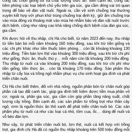
công tác chọn giống tốt và chất lượng thức ăn. Bên cạnh đó, công tác
tiêm phòng các loại bệnh chủ yếu trên gia súc, gia cầm đóng vai trò quan
trọng để bảo vệ đàn vật nuôi. Ngoài ra, cần vệ sinh chuồng trại thường
xuyên kết hợp với phun khử trùng chuồng trại định kỳ, giữ ấm chuồng trại
vào mùa đông và thoáng mát vào mùa hè nhằm bảo vệ đàn vật nuôi trước
dịch bệnh, cũng như nâng cao khả năng chống dịch bệnh của đàn gia súc,
gia cầm.
Khi được hỏi về thu nhập, chị Hà cho biết, từ năm 2023 đến nay, thu nhập
từ tiền bán bò mỗi năm khoảng 160 triệu đồng, sau khi trừ tiền giống và
các chi phí khác như tiền thuốc tiêm phòng… còn lãi khoảng khoảng 130
triệu đồng. Tiền bán lợn thịt vào khoảng 300 triệu đồng, sau khi trừ chi phí
như giống, thức ăn, thuốc thú y… mỗi năm còn lãi khoảng 200 triệu đồng.
Thu nhập từ nuôi cá vào khoảng 200 triệu đồng, sau khi trừ chi phí như
tiền giống, tiền thức ăn… còn lãi khoảng 170 triệu đồng. Sản phẩm thu
nhập từ cấy lúa và trồng ngô nhằm phục vụ cho sinh hoạt gia đình và phát
triển chăn nuôi.
Chị Hà cho biết thêm, đối với nhà nông, nguồn phân bón từ chăn nuôi góp
phần cải tạo đất canh tác, giúp gia đình tiết kiệm được tiền mua phân vô
cơ; ngoài ra, phân gia súc, gia cầm còn góp phần tăng năng suất, chất
lượng cây trồng. Bên cạnh đó, các sản phẩm từ trồng trọt như thân cây
ngô, rơm là nguồn thức ăn thô xanh để phát triển chăn nuôi bò. Các sản
phẩm phụ từ nuôi cá như các loại cá nhỏ, tôm cua, ốc… dùng để nuôi và
vỗ béo đàn lợn.
Như vậy, từ phát triển chăn nuôi bò, lợn thịt, nuôi cá kết hợp với trồng
trọt, gia đình chị Hà đã có nguồn thu nhập khoảng trên 500 triệu đồng mỗi