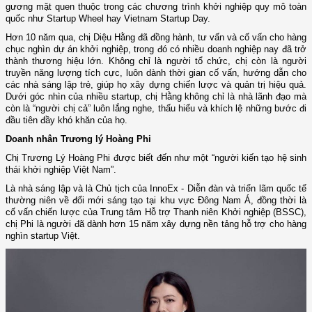
gương mặt quen thuộc trong các chương trình khởi nghiệp quy mô toàn
quốc như Startup Wheel hay Vietnam Startup Day.
Hơn 10 năm qua, chị Diệu Hằng đã đồng hành, tư vấn và cố vấn cho hàng
chục nghìn dự án khởi nghiệp, trong đó có nhiều doanh nghiệp nay đã trở
thành thương hiệu lớn. Không chỉ là người tổ chức, chị còn là người
truyền năng lượng tích cực, luôn dành thời gian cố vấn, hướng dẫn cho
các nhà sáng lập trẻ, giúp họ xây dựng chiến lược và quản trị hiệu quả.
Dưới góc nhìn của nhiều startup, chị Hằng không chỉ là nhà lãnh đạo mà
còn là “người chị cả” luôn lắng nghe, thấu hiểu và khích lệ những bước đi
đầu tiên đầy khó khăn của họ.
Doanh nhân Trương lý Hoàng Phi
Chị Trương Lý Hoàng Phi được biết đến như một “người kiến tạo hệ sinh
thái khởi nghiệp Việt Nam”.
Là nhà sáng lập và là Chủ tịch của InnoEx - Diễn đàn và triển lãm quốc tế
thường niên về đổi mới sáng tạo tại khu vực Đông Nam Á, đồng thời là
cố vấn chiến lược của Trung tâm Hỗ trợ Thanh niên Khởi nghiệp (BSSC),
chị Phi là người đã dành hơn 15 năm xây dựng nền tảng hỗ trợ cho hàng
nghìn startup Việt.