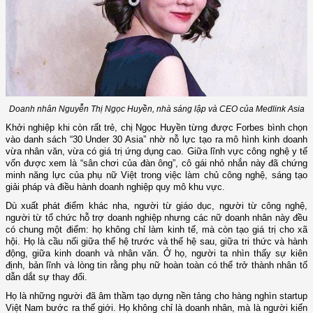
Doanh nhân Nguyễn Thị Ngọc Huyền, nhà sáng lập và CEO của Medlink Asia
Khởi nghiệp khi còn rất trẻ, chị Ngọc Huyền từng được Forbes bình chọn
vào danh sách “30 Under 30 Asia” nhờ nỗ lực tạo ra mô hình kinh doanh
vừa nhân văn, vừa có giá trị ứng dụng cao. Giữa lĩnh vực công nghệ y tế
vốn được xem là “sân chơi của đàn ông”, cô gái nhỏ nhắn này đã chứng
minh năng lực của phụ nữ Việt trong việc làm chủ công nghệ, sáng tạo
giải pháp và điều hành doanh nghiệp quy mô khu vực.
Dù xuất phát điểm khác nha, người từ giáo dục, người từ công nghệ,
người từ tổ chức hỗ trợ doanh nghiệp nhưng các nữ doanh nhân này đều
có chung một điểm: họ không chỉ làm kinh tế, mà còn tạo giá trị cho xã
hội. Họ là cầu nối giữa thế hệ trước và thế hệ sau, giữa tri thức và hành
động, giữa kinh doanh và nhân văn. Ở họ, người ta nhìn thấy sự kiên
định, bản lĩnh và lòng tin rằng phụ nữ hoàn toàn có thể trở thành nhân tố
dẫn dắt sự thay đổi.
Họ là những người đã âm thầm tạo dựng nền tảng cho hàng nghìn startup
Việt Nam bước ra thế giới. Họ không chỉ là doanh nhân, mà là người kiến