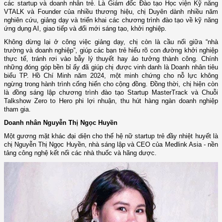
các startup và doanh nhân trẻ. Là Giám đốc Đào tạo Học viện Kỹ năng
VTALK và Founder của nhiều thương hiệu, chị Duyên dành nhiều năm
nghiên cứu, giảng dạy và triển khai các chương trình đào tạo về kỹ năng
ứng dụng AI, giao tiếp và đổi mới sáng tạo, khởi nghiệp.
Không dừng lại ở công việc giảng dạy, chị còn là cầu nối giữa “nhà
trường và doanh nghiệp”, giúp các bạn trẻ hiểu rõ con đường khởi nghiệp
thực tế, tránh rơi vào bẫy lý thuyết hay ảo tưởng thành công. Chính
những đóng góp bền bỉ ấy đã giúp chị được vinh danh là Doanh nhân tiêu
biểu TP. Hồ Chí Minh năm 2024, một minh chứng cho nỗ lực không
ngừng trong hành trình cống hiến cho cộng đồng. Đồng thời, chị hiện còn
là đồng sáng lập chương trình đào tạo Startup MasterTrack và Chuỗi
Talkshow Zero to Hero phi lợi nhuận, thu hút hàng ngàn doanh nghiệp
tham gia.
Doanh nhân Nguyễn Thị Ngọc Huyền
Một gương mặt khác đại diện cho thế hệ nữ startup trẻ đầy nhiệt huyết là
chị Nguyễn Thị Ngọc Huyền, nhà sáng lập và CEO của Medlink Asia - nền
tảng công nghệ kết nối các nhà thuốc và hãng dược.