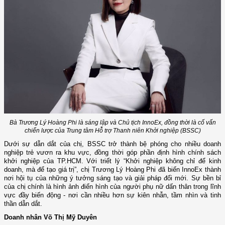
Bà Trương Lý Hoàng Phi là sáng lập và Chủ tịch InnoEx, đồng thời là cố vấn
chiến lược của Trung tâm Hỗ trợ Thanh niên Khởi nghiệp (BSSC)
Dưới sự dẫn dắt của chị, BSSC trở thành bệ phóng cho nhiều doanh
nghiệp trẻ vươn ra khu vực, đồng thời góp phần định hình chính sách
khởi nghiệp của TP.HCM. Với triết lý “Khởi nghiệp không chỉ để kinh
doanh, mà để tạo giá trị”, chị Trương Lý Hoàng Phi đã biến InnoEx thành
nơi hội tụ của những ý tưởng sáng tạo và giải pháp đổi mới. Sự bền bỉ
của chị chính là hình ảnh điển hình của người phụ nữ dấn thân trong lĩnh
vực đầy biến động - nơi cần nhiều hơn sự kiên nhẫn, tầm nhìn và tinh
thần dẫn dắt.
Doanh nhân Võ Thị Mỹ Duyên