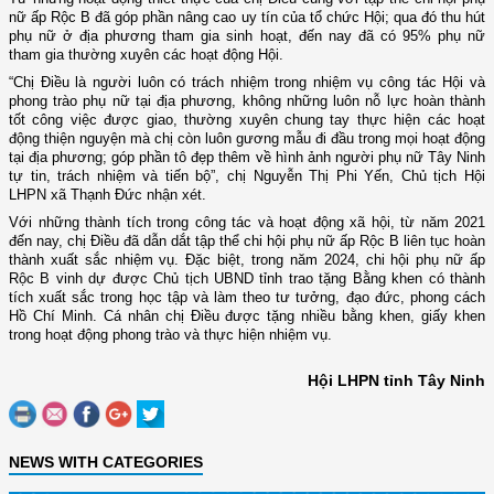
nữ ấp Rộc B đã góp phần nâng cao uy tín của tổ chức Hội; qua đó thu hút
phụ nữ ở địa phương tham gia sinh hoạt, đến nay đã có 95% phụ nữ
tham gia thường xuyên các hoạt động Hội.
“Chị Điều là
người luôn có trách nhiệm trong nhiệm vụ công tác Hội và
phong trào phụ nữ tại địa phương,
không những luôn nỗ lực hoàn thành
tốt công việc được giao, thường xuyên chung tay thực hiện các hoạt
động thiện nguyện mà chị còn luôn gương mẫu đi đầu trong mọi hoạt động
tại địa phương; góp phần tô đẹp thêm về hình ảnh người phụ nữ Tây Ninh
tự tin, trách nhiệm và tiến bộ”, chị Nguyễn Thị Phi Yến, Chủ tịch Hội
LHPN xã Thạnh Đức nhận xét.
Với những thành tích trong công tác và hoạt động xã hội, từ năm 2021
đến nay, chị Điều đã dẫn dắt tập thể chi hội phụ nữ ấp Rộc B liên tục hoàn
thành xuất sắc nhiệm vụ. Đặc biệt, trong năm 2024, chi hội phụ nữ ấp
Rộc B vinh dự được Chủ tịch UBND tỉnh trao tặng Bằng khen có thành
tích xuất sắc trong học tập và làm theo tư tưởng, đạo đức, phong cách
Hồ Chí Minh. Cá nhân chị Điều được tặng nhiều bằng khen, giấy khen
trong hoạt động phong trào và thực hiện nhiệm vụ.
Hội LHPN tỉnh Tây Ninh
NEWS WITH CATEGORIES