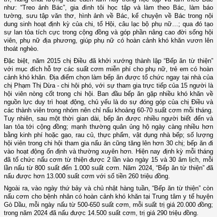
như: “Treo ảnh Bác”, gia đình tôi học tập và làm theo Bác, làm báo
tường, sưu tập văn thơ, hình ảnh về Bác, kể chuyện về Bác trong nội
dung sinh hoạt định kỳ của chi, tổ Hội, câu lạc bộ phụ nữ…; qua đó tạo
sự lan tỏa tích cực trong cộng đồng và góp phần nâng cao đời sống hội
viên, phụ nữ địa phương, giúp phụ nữ có hoàn cảnh khó khăn vươn lên
thoát nghèo.
Đặc biệt, năm 2015 chị Điều đã khởi xướng thành lập “Bếp ăn từ thiện”
với mục đích hỗ trợ các suất cơm miễn phí cho phụ nữ, trẻ em có hoàn
cảnh khó khăn
.
Địa điểm chọn làm bếp ăn được tổ chức ngay tại nhà của
chị Phạm Thị Dừa - chi hội phó, với sự tham gia trực tiếp của 15 người là
hội viên nòng cốt trong chi hội. Ban đầu bếp ăn gặp nhiều khó khăn về
nguồn lực duy trì hoạt động, chủ yếu là do sự đóng góp của chị Điều và
các thành viên trong nhóm nên chỉ nấu khoảng 60-70 suất cơm mỗi tháng.
Tuy nhiên, sau một thời gian dài,
bếp ăn được nhiều người biết đến
và
lan tỏa tới cộng đồng;
mạnh thường quân ủng hộ ngày càng nhiều hơn
bằng kinh phí hoặc gạo, rau củ, thực phẩm, vật dụng nhà bếp;
số lượng
hội viên trong chi hội tham gia nấu ăn cũng tăng lên hơn 30 chị; bếp ăn đi
vào hoạt động ổn định và thường xuyên hơn. Hiện nay
định kỳ mỗi
tháng
đã tổ chức nấu cơm từ thiện được 2 lần vào ngày 15 và 30 âm lịch, mỗi
lần nấu từ 800 suất đến 1.000 suất cơm. Năm 2024, “Bếp ăn từ thiện” đã
nấu được
hơn 13.000 suất cơm với số tiền 260 triệu đồng.
Ngoài ra, vào ngày thứ bảy và chủ nhật hàng tuần, “Bếp ăn từ thiện” còn
nấu cơm cho bệnh nhân có hoàn cảnh khó khăn tại Trung tâm y tế huyện
Gò Dầu, mỗi ngày nấu từ 500-650 suất cơm, mỗi suất trị giá 20.000 đồng;
trong năm 2024 đã nấu được 14.500 suất cơm, trị giá 290 triệu đồng.