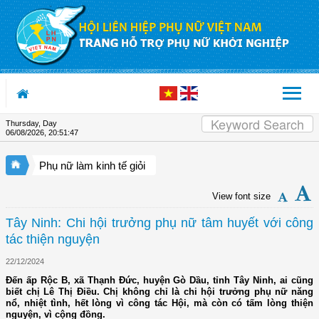
Skip to Content
Thursday, Day
06/08/2026
,
20:51:47
Phụ nữ làm kinh tế giỏi
View font size
Tây Ninh: Chi hội trưởng phụ nữ tâm huyết với công
tác thiện nguyện
22/12/2024
Đến ấp Rộc B, xã Thạnh Đức, huyện Gò Dầu, tỉnh Tây Ninh, ai cũng
biết chị Lê Thị Điều. Chị không chỉ là chi hội trưởng phụ nữ năng
nổ, nhiệt tình, hết lòng vì công tác Hội, mà còn có tấm lòng thiện
nguyện, vì cộng đồng.