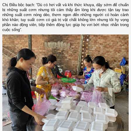
Chị Điều bộc bạch: “Dù có hơi vất vả khi thức khuya, dậy sớm để chuẩn
bị những suất cơm nhưng tôi cảm thấy ấm lòng khi được tận tay trao
những suất cơm nóng dẻo, thơm ngon đến những người có hoàn cảnh
khó khăn; tuy suất cơm có giá trị vật chất không lớn nhưng tôi hy vọng
phần nào động viên, tiếp thêm động lực giúp họ
vơi bớt nhọc nhằn trong
cuộc sống”.