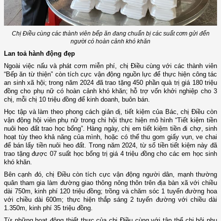
Chị Điều cùng các thành viên bếp ăn đang chuẩn bị các suất cơm gửi đến
người có hoàn cảnh khó khăn
Lan toả hành động đẹp
Ngoài việc nấu và phát cơm miễn phí, chị Điều cùng với các thành viên
“Bếp ăn từ thiện” còn tích cực vận động nguồn lực để thực hiện công tác
an sinh xã hội; trong năm 2024 đã trao tặng 450 phần quà trị giá 180 triệu
đồng cho phụ nữ có hoàn cảnh khó khăn; hỗ trợ vốn khởi nghiệp cho 3
chị, mỗi chị 10 triệu đồng để kinh doanh, buôn bán.
Học tập và làm theo phong cách giản dị, tiết kiệm của Bác, chị Điều còn
vận động hội viên phụ nữ trong chi hội thực hiện mô hình “Tiết kiệm tiền
nuôi heo đất trao học bổng”. Hàng ngày, chị em tiết kiệm tiền đi chợ, sinh
hoạt tùy theo khả năng của mình, hoặc có thể thu gom giấy vụn, ve chai
để bán lấy tiền nuôi heo đất. Trong năm 2024, từ số tiền tiết kiệm này đã
trao tặng được 07 suất học bổng trị giá 4 triệu đồng cho các em học sinh
khó khăn.
Bên cạnh đó, chị Điều còn tích cực
vận động người dân, mạnh thường
quân tham gia làm đường giao thông nông thôn trên địa bàn xã với chiều
dài 750m, kinh phí 120 triệu đồng; trồng và chăm sóc 1 tuyến đường hoa
với chiều dài 600m; thực hiện thắp sáng 2 tuyến đường với chiều dài
1.350m, kinh phí 35 triệu đồng.
Từ những hoạt động thiết thực của chị Điều cùng với tập thể chi hội phụ