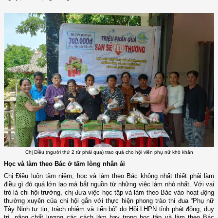
Chị Điều (người thứ 2 từ phải qua) trao quà cho hội viên phụ nữ khó khăn
Học và làm theo Bác ở tấm lòng nhân ái
Chị Điều luôn tâm niệm, học và làm theo Bác
không nhất thiết phải làm
điều gì đó quá lớn lao mà bắt nguồn từ những việc làm nhỏ nhất.
Với vai
trò là chi hội trưởng, chị đưa việc học tập và làm theo Bác vào hoạt động
thường xuyên của chi hội gắn với thực hiện phong trào thi đua “Phụ nữ
Tây Ninh tự tin, trách nhiệm và tiến bộ” do Hội LHPN tỉnh phát động; duy
trì, nâng chất lượng các cách làm hay trong học tập và làm theo Bác