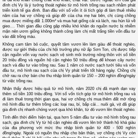
đình chị Vy là ý tưởng thoát nghèo từ mô hình trồng rau sạch nhằm phát
triển kinh tế gia đình. Ban đầu với số vốn ít ỏi tích góp đi làm thuê nhiều
năm của hai vợ chồng và giúp đỡ của cha mẹ hai bên, chị cùng chồng
mua được miếng đất 1.000m² và mua hạt giống cải xà lách, rau hún lủi về
gieo.... Thời gian đầu cũng gặp nhiều khó khăn do nguồn nước bị nhiễm
mặn nên ươm giống không thành công làm chị mất trắng tiền vốn đầu tư
vào đất trồng màu.
Không cam tâm bỏ cuộc, quyết tâm vươn lên làm giàu để thoát nghèo,
được sự giới thiệu của chi hội trưởng phụ nữ ấp Sơn Ton, chị được tiếp
cận nguồn vốn vay nước sạch vệ sinh môi trường nông thôn với số tiền
20 triệu đồng và nguồn hộ cận nghèo 50 triệu đồng để khoan cây nước
sạch và đầu tư vào trồng rau. Sau 1 năm có nước sạch tưới tiêu và vốn
đầu tư, mô hình rau sạch của chị Vy phát triển tốt hàng ngày. Chồng chị
chở rau ra chợ bán cho thu nhập bình quân từ 150 – 200 nghìn đồng/ngày
từ việc trồng rau.
Nhận thấy được hiệu quả từ mô hình, năm 2020 chị đã mạnh dạn vay
thêm số tiền 100 triệu đồng. Với số vốn tích góp từ mô hình trồng rau và
đi làm thuê trong thời gian qua, hai vợ chồng chị mua thêm đất mở rộng
mô hình đầu tư thêm trồng các loại rau, bí, bắp cải... nuôi gà, vịt đã giúp
gia đình chị nhanh chóng vượt qua khó khăn, từ đó vươn lên thoát nghèo.
Tính đến thời điểm hiện tại, qua hơn 5 năm đầu tư vào mô hình trồng rau
sạch, gia đình chị Vy từ hộ cận nghèo đã vươn lên trở thành hộ khá giàu
của địa phương với mức thu nhập bình quân từ 400 - 500 nghìn
đồng/ngày. Ngoài có nguồn thu nhập cho bản thân, vợ chồng chị Vy còn