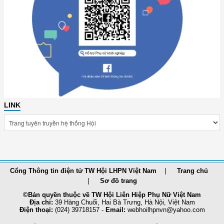
LINK
Cổng Thông tin điện tử TW Hội LHPN Việt Nam
Trang chủ
Sơ đồ trang
©Bản quyền thuộc về TW Hội Liên Hiệp Phụ Nữ Việt Nam
Địa chỉ:
39 Hàng Chuối, Hai Bà Trưng, Hà Nội, Việt Nam
Điện thoại:
(024) 39718157 -
Email:
webhoilhpnvn@yahoo.com