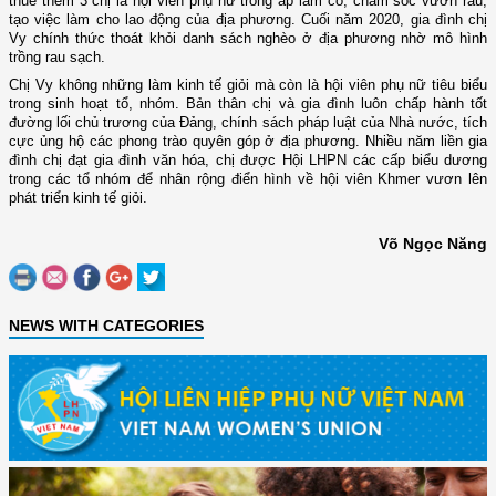
thuê thêm 3 chị là hội viên phụ nữ trong ấp làm cỏ, chăm sóc vườn rau,
tạo việc làm cho lao động của địa phương. Cuối năm 2020, gia đình chị
Vy chính thức thoát khỏi danh sách nghèo ở địa phương nhờ mô hình
trồng rau sạch.
Chị Vy không những làm kinh tế giỏi mà còn là hội viên phụ nữ tiêu biểu
trong sinh hoạt tổ, nhóm. Bản thân chị và gia đình luôn chấp hành tốt
đường lối chủ trương của Đảng, chính sách pháp luật của Nhà nước, tích
cực ủng hộ các phong trào quyên góp ở địa phương. Nhiều năm liền gia
đình chị đạt gia đình văn hóa, chị được Hội LHPN các cấp biểu dương
trong các tổ nhóm để nhân rộng điển hình về hội viên Khmer vươn lên
phát triển kinh tế giỏi.
Võ Ngọc Năng
NEWS WITH CATEGORIES