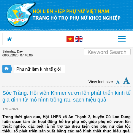
Skip to Content
Saturday, Day
08/08/2026
,
07:48:06
Phụ nữ làm kinh tế giỏi
View font size
Sóc Trăng: Hội viên Khmer vươn lên phát triển kinh tế
gia đình từ mô hình trồng rau sạch hiệu quả
17/12/2024
Trong thời gian qua, Hội LHPN xã An Thạnh 2, huyện Cù Lao Dung
luôn quan tâm tới hoạt động hỗ trợ phụ nữ, giúp phụ nữ vươn lên
thoát nghèo, đặc biệt là hỗ trợ tạo điều kiện cho phụ nữ dân tộc
thiểu số phát triển sản xuất bằng các mô hình thiết thực hiệu quả.