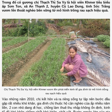
Trong đó có gương chị Thạch Thị Sa Vy là hội viên Khmer tiêu biểu
ấp Sơn Ton, xã An Thạnh 2, huyện Cù Lao Dung, tỉnh Sóc Trăng
vươn lên thoát nghèo bền vững từ mô hình trồng rau sạch hiệu quả.
Chị Thạch Thị Sa Vy, hội viên Khmer vươn lên phát triển kinh tế gia đình từ mô hình trồng
rau sạch hiệu quả
Vào những năm 2010, chị kết hôn và ra riêng sống tự lập nên bước đầu
gặp rất nhiều khó khăn, gia đình chị thuộc hộ cận nghèo của ấp nhiều năm
liền, 2 con nhỏ đang đi học, chồng làm thuê thu nhập không ổn định, kinh
tế đã khó khăn chồng chất khó khăn, chật vật. Bước ngoặc lớn của gia