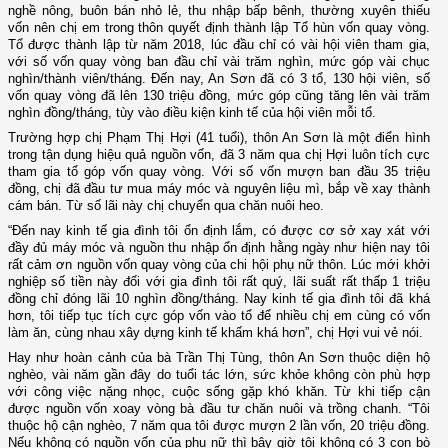
nghề nông, buôn bán nhỏ lẻ, thu nhập bấp bênh, thường xuyên thiếu
vốn nên chị em trong thôn quyết định thành lập Tổ hùn vốn quay vòng.
Tổ được thành lập từ năm 2018, lúc đầu chỉ có vài hội viên tham gia,
với số vốn quay vòng ban đầu chỉ vài trăm nghìn, mức góp vài chục
nghìn/thành viên/tháng. Đến nay, An Sơn đã có 3 tổ, 130 hội viên, số
vốn quay vòng đã lên 130 triệu đồng, mức góp cũng tăng lên vài trăm
nghìn đồng/tháng, tùy vào điều kiện kinh tế của hội viên mỗi tổ.
Trường hợp chị Phạm Thị Hợi (41 tuổi), thôn An Sơn là một điển hình
trong tận dụng hiệu quả nguồn vốn, đã 3 năm qua chị Hợi luôn tích cực
tham gia tổ góp vốn quay vòng. Với số vốn mượn ban đầu 35 triệu
đồng, chị đã đầu tư mua máy móc và nguyên liệu mì, bắp về xay thành
cám bán. Từ số lãi này chị chuyển qua chăn nuôi heo.
“Đến nay kinh tế gia đình tôi ổn định lắm, có được cơ sở xay xát với
đầy đủ máy móc và nguồn thu nhập ổn định hằng ngày như hiện nay tôi
rất cảm ơn nguồn vốn quay vòng của chi hội phụ nữ thôn. Lúc mới khởi
nghiệp số tiền này đối với gia đình tôi rất quý, lãi suất rất thấp 1 triệu
đồng chỉ đóng lãi 10 nghìn đồng/tháng. Nay kinh tế gia đình tôi đã khá
hơn, tôi tiếp tục tích cực góp vốn vào tổ để nhiều chị em cùng có vốn
làm ăn, cùng nhau xây dựng kinh tế khấm khá hơn”, chị Hợi vui vẻ nói.
Hay như hoàn cảnh của bà Trần Thị Tùng, thôn An Sơn thuộc diện hộ
nghèo, vài năm gần đây do tuổi tác lớn, sức khỏe không còn phù hợp
với công việc nặng nhọc, cuộc sống gặp khó khăn. Từ khi tiếp cận
được nguồn vốn xoay vòng bà đầu tư chăn nuôi và trồng chanh. “Tôi
thuộc hộ cận nghèo, 7 năm qua tôi được mượn 2 lần vốn, 20 triệu đồng.
Nếu không có nguồn vốn của phụ nữ thì bây giờ tôi không có 3 con bò