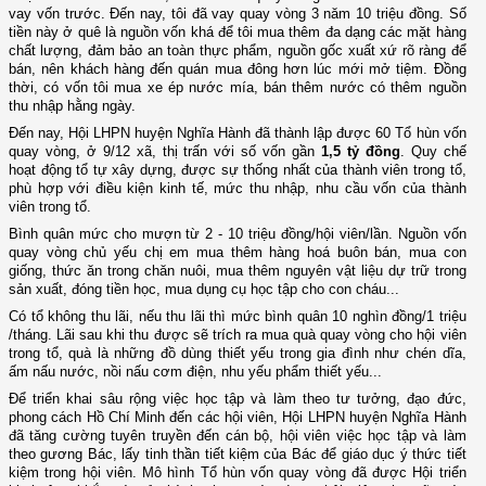
vay vốn trước. Đến nay, tôi đã vay quay vòng 3 năm 10 triệu đồng. Số
tiền này ở quê là nguồn vốn khá để tôi mua thêm đa dạng các mặt hàng
chất lượng, đảm bảo an toàn thực phẩm, nguồn gốc xuất xứ rõ ràng để
bán, nên khách hàng đến quán mua đông hơn lúc mới mở tiệm. Đồng
thời, có vốn tôi mua xe ép nước mía, bán thêm nước có thêm nguồn
thu nhập hằng ngày.
Đến nay, Hội LHPN huyện Nghĩa Hành đã thành lập được 60 Tổ hùn vốn
quay vòng, ở 9/12 xã, thị trấn với số vốn gần
1,5 tỷ đồng
. Quy chế
hoạt động tổ tự xây dựng, được sự thống nhất của thành viên trong tổ,
phù hợp với điều kiện kinh tế, mức thu nhập, nhu cầu vốn của thành
viên trong tổ.
Bình quân mức cho mượn từ 2 - 10 triệu đồng/hội viên/lần. Nguồn vốn
quay vòng chủ yếu chị em mua thêm hàng hoá buôn bán, mua con
giống, thức ăn trong chăn nuôi, mua thêm nguyên vật liệu dự trữ trong
sản xuất, đóng tiền học, mua dụng cụ học tập cho con cháu...
Có tổ không thu lãi, nếu thu lãi thì mức bình quân 10 nghìn đồng/1 triệu
/tháng. Lãi sau khi thu được sẽ trích ra mua quà quay vòng cho hội viên
trong tổ, quà là những đồ dùng thiết yếu trong gia đình như chén dĩa,
ấm nấu nước, nồi nấu cơm điện, nhu yếu phẩm thiết yếu...
Để triển khai sâu rộng việc học tập và làm theo tư tưởng, đạo đức,
phong cách Hồ Chí Minh đến các hội viên, Hội LHPN huyện Nghĩa Hành
đã tăng cường tuyên truyền đến cán bộ, hội viên việc học tập và làm
theo gương Bác, lấy tinh thần tiết kiệm của Bác để giáo dục ý thức tiết
kiệm trong hội viên. Mô hình Tổ hùn vốn quay vòng đã được Hội triển