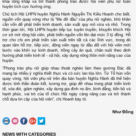
khai rộng khắp và trở thành phong trào được hội viên phụ nữ toàn
huyện tích cực hưởng ứng.
Chủ tịch Hội LHPN huyện Nghĩa Hành Nguyễn Thị Kiều Hoanh cho biết,
nguồn vốn quay vòng như là “Mẹ đỡ đầu” của phụ nữ nghèo, khó khăn
cần vốn để phát triển kinh doanh, sản xuất quy mô vừa và nhỏ. Trong
thời gian tới, Hội LHPN huyện tiếp tục tuyên truyền, khuyến khích Hội
cơ sở mở rộng hội viên, phát triển nguồn vốn lên đạt mức 3 tỷ đồng. Hỗ
trợ cho chị em phát triển sản xuất trên tất cả các lĩnh vực, trong đó
quan tâm hỗ trợ, tiếp sức, động viên ngay từ đầu đối với hội viên mới
bước vào khởi sự kinh doanh, trồng cây ăn quả, chăn nuôi theo định
hướng phát triển kinh tế - xã hội, xây dựng nông thôn mới nâng cao của
huyện.
“Phong trào phụ nữ giúp nhau thoát nghèo làm theo gương Bác đã
mang lại nhiều ý nghĩa thiết thực và có sức lan tỏa lớn. Từ Tổ hùn vốn
quay vòng, hội viên phụ nữ trên địa bàn huyện Nghĩa Hành đã thể hiện
được tinh thần đoàn kết, tương trợ, giúp đỡ nhau trong phát triển kinh
tế, xóa đói, giảm nghèo, xây dựng gia đình no ấm, bình đẳng, tiến bộ và
hạnh phúc, vai trò của tổ chức Hội ngày càng nâng cao và trở thành
chỗ dựa tin cậy của hội viên”, chị Hoanh bày tỏ.
Như Đồng
NEWS WITH CATEGORIES