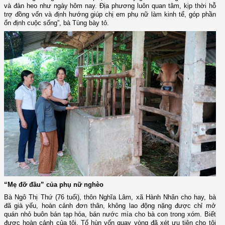
và đàn heo như ngày hôm nay. Địa phương luôn quan tâm, kịp thời hỗ
trợ đồng vốn và định hướng giúp chị em phụ nữ làm kinh tế, góp phần
ổn định cuộc sống”, bà Tùng bày tỏ.
“Mẹ đỡ đầu” của phụ nữ nghèo
Bà Ngô Thị Thứ (76 tuổi), thôn Nghĩa Lâm, xã Hành Nhân cho hay, bà
đã già yếu, hoàn cảnh đơn thân, không lao động nặng được chỉ mở
quán nhỏ buôn bán tạp hóa, bán nước mía cho bà con trong xóm. Biết
được hoàn cảnh của tôi, Tổ hùn vốn quay vòng đã xét ưu tiên cho tôi