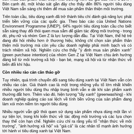
Bên cạnh đó, một khảo sát gần đây cho thấy đến 86% người tiêu dùng
Việt Nam sẵn sàng chi thêm để mua sản phẩm thân thiện môi trường.
Trên toàn cầu, tiêu dùng xanh đã trở thành tiêu chí đánh giá năng lực phát
triển bền vững của các quốc gia. Theo báo cáo của United Nations
Environment Programme (UNEP), 64% người tiêu dùng toàn cầu cho biết
sẵn sàng thay đổi thói quen mua sắm để giảm tác động môi trường - trong
đó, phụ nữ và nhóm Gen Z là lực lượng dẫn đầu. Tại Việt Nam, thế hệ trẻ
đang đòi hỏi nhiều hơn ở thương hiệu, không chỉ chọn sản phẩm thân
thiện môi trường mà còn yêu cầu doanh nghiệp phải minh bạch và có
trách nhiệm xã hội. Nghiên cứu cho thấy "ý định mua sản phẩm xanh"
(green purchase intention) của nhóm Gen Z tại Việt Nam chịu ảnh hưởng
đáng kể từ môi trường xã hội - bạn bè, mạng xã hội và từ nhận thức về
biến đổi khí hậu.
Còn nhiều rào cản cần tháo gỡ
Tuy nhiên, quá trình chuyển đổi sang tiêu dùng xanh tại Việt Nam vẫn còn
nhiều rào cản. Giá thành cao là một trong những yếu tố lớn nhất khiến
nhiều người tiêu dùng thu nhập trung bình vẫn e dè khi sản phẩm xanh
thường đắt hơn. Thêm vào đó, hiện tượng "tẩy xanh" (greenwashing) - khi
doanh nghiệp quảng cáo sai lệch về tính bền vững của sản phẩm đang
làm xói mòn niềm tin người tiêu dùng.
Nhiều người vẫn giữ thói quen sử dụng sản phẩm nhựa dùng một lần vì
sự tiện lợi, trong khi kiến thức về tác động môi trường và các lựa chọn
thay thế còn hạn chế. Nghiên cứu chỉ ra rằng yếu tố "nhận thức về môi
trường", "ảnh hưởng xã hội" và "giá cả" là các nhân tố mạnh ảnh hưởng
tới hành vi tiêu dùng xanh tại Việt Nam.