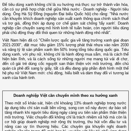
Để tiêu dùng xanh không chỉ là xu hướng mà thực sự trở thành văn hóa,
cần có sự phối hợp chặt chẽ giữa Nhà nước - Doanh nghiệp - Người tiêu
dùng. Ông Hà Sỹ Đồng (nguyên Đại biểu Quốc hội) cho rằng: "Nhà nước
cần khuyến khích doanh nghiệp sản xuất xanh thông qua chính sách thuế
và trợ giá, đồng thời áp dụng cơ chế giám sát chống 'tẩy xanh'. Doanh
nghiệp cần chuyển sang mô hình kinh tế tuần hoàn, còn người tiêu dùng
phải chủ động thay đổi thói quen từ những hành động nhỏ nhất".
Việt Nam hiện đã có "Chiến lược quốc gia về tăng trưởng xanh giai đoạn
2021-2030", đặt mục tiêu giảm 15% lượng phát thải nhựa vào năm 2030
và nâng tỷ lệ sản phẩm xanh lên 50% trong tổng tiêu dùng quốc gia. Tiêu
dùng xanh, với phụ nữ, không chỉ là hành động mua sắm, mà là cách thể
hiện bản lĩnh, và là cách sống từ những người mẹ mang túi vải đi chợ,
đến cô gái trẻ dùng cốc nguyệt san thân thiện với môi trường, đến chủ
quán cà phê đổi sang ly giấy, tất cả đều đang góp phần định hình một thế
hệ phụ nữ Việt Nam mới: chủ động, hiểu biết và dám thay đổi vì tương lai
xanh của hành tinh.
Doanh nghiệp Việt cần chuyển mình theo xu hướng xanh
Theo một số khảo sát, hiện chỉ khoảng 13% doanh nghiệp trong nước
áp dụng tiêu chí sản xuất bền vững, song con số này được dự báo sẽ
tăng nhanh khi người tiêu dùng ngày càng ưu tiên sản phẩm thân thiện
môi trường. Việc chuyển đổi không chỉ là trách nhiệm xã hội mà còn là
cơ hội giúp doanh nghiệp mở rộng thị trường, thu hút vốn đầu tư và
nâng cao uy tín thương hiệu. Các chuyên gia khuyến nghị doanh