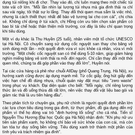
dụng túi nilông khi đi chợ. Thay vào đó, chị luôn mang theo một chiếc túi
tote vải cỡ lớn. "Mỗi lần nhìn lại lượng túi nhựa mà gia đình thải ra chỉ
sau vài ngày, tôi thật sự lo lắng. Thay đổi thói quen mua sắm là việc nhỏ,
nhưng là cách thiết thực nhất để bảo vệ tương lai cho con cái", chị chia
sẻ. Không chỉ dừng ở túi xách, chị Hồng còn ưu tiên chọn sản phẩm có
bao bì tái chế hoặc thân thiện môi trường, coi đây là tiêu chí quan trọng
khi tiêu dùng.
Một ví dụ khác là Thu Huyền (25 tuổi), nhân viên một tổ chức UNESCO
tại Hà Nội. Cô chuyển sang sử dụng cốc nguyệt san thay cho băng vệ
sinh dùng một lần - một quyết định vừa vì sức khỏe cá nhân, vừa vì môi
trường. "Một chiếc cốc nguyệt san có thể dùng 5-10 năm, giúp giảm hàng
nghìn miếng băng vệ sinh thải ra mỗi đời người. Chỉ cần thay đổi một thói
quen nhỏ, chúng ta đã góp phần vào thay đổi lớn", Huyền nói.
Tại các cửa hàng cà phê như chuỗi AllDay (phố Quang Trung, Hà Nội), xu
hướng xanh cũng được áp dụng mạnh mẽ. Từ cốc giấy, ống hút giấy đến
việc hạn chế đồ dùng nhựa, chuỗi quán này đặt mục tiêu "zero waste"
trong phục vụ khách. Đại diện quán cho biết: "Mỗi ngày, chỉ riêng lượng
thức ăn và đồ uống thừa đã rất lớn, nên việc thay đổi vật liệu bao gói và
giảm rác thải là ưu tiên hàng đầu".
Theo phân tích từ chuyên gia, phụ nữ chính là người quyết định phần lớn
các lựa chọn tiêu dùng trong gia đình, từ thực phẩm, đồ gia dụng đến mỹ
phẩm vì thế họ đóng vai trò "định hướng lối sống" cho cả nhà. Tiến sĩ
Nguyễn Thu Hương (Đại học Quốc gia Hà Nội) nhận định: "Khi phụ nữ ưu
tiên sản phẩm xanh, họ không chỉ bảo vệ sức khỏe của con cái, mà còn
lan tỏa tư duy sống bền vững. Tiêu dùng xanh trở thành một phần của
tình yêu và trách nhiệm gia đình".