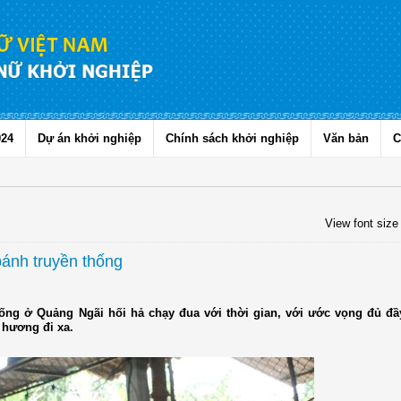
024
Dự án khởi nghiệp
Chính sách khởi nghiệp
Văn bản
C
View font size
ánh truyền thống
ống ở Quảng Ngãi hối hả chạy đua với thời gian, với ước vọng đủ đầ
 hương đi xa.