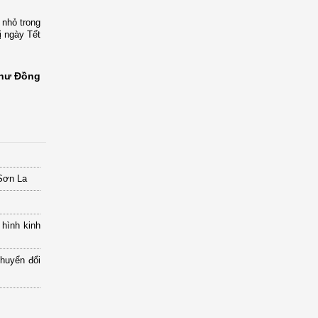
 nhỏ trong
ị ngày Tết
hư Đồng
 Sơn La
 hình kinh
chuyển đổi