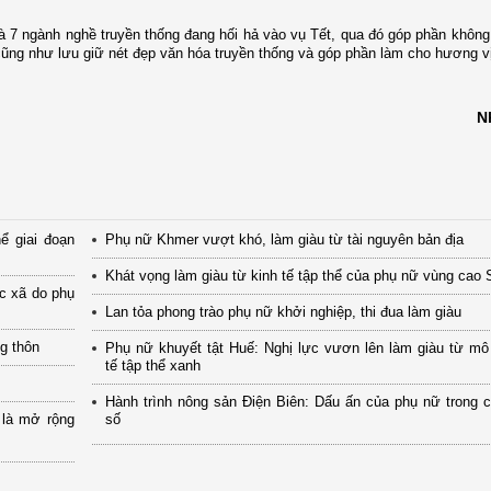
à 7 ngành nghề truyền thống đang hối hả vào vụ Tết, qua đó góp phần không
 cũng như lưu giữ nét đẹp văn hóa truyền thống và góp phần làm cho hương v
N
ể giai đoạn
Phụ nữ Khmer vượt khó, làm giàu từ tài nguyên bản địa
Khát vọng làm giàu từ kinh tế tập thể của phụ nữ vùng cao
ác xã do phụ
Lan tỏa phong trào phụ nữ khởi nghiệp, thi đua làm giàu
ng thôn
Phụ nữ khuyết tật Huế: Nghị lực vươn lên làm giàu từ mô
tế tập thể xanh
Hành trình nông sản Điện Biên: Dấu ấn của phụ nữ trong 
 là mở rộng
số