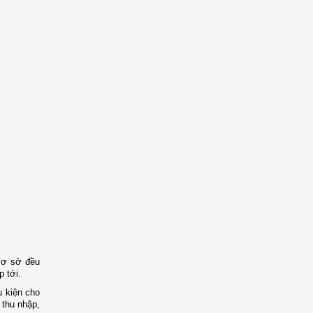
 cơ sở đều
 tới.
u kiện cho
 thu nhập,