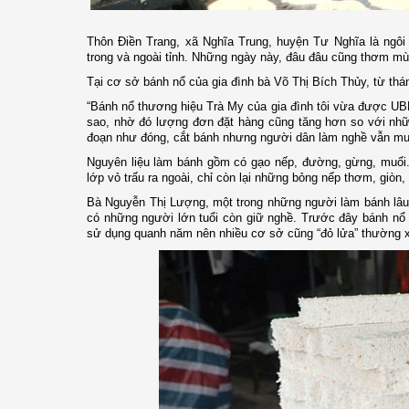
Thôn Điền Trang, xã Nghĩa Trung, huyện Tư Nghĩa là ngôi
trong và ngoài tỉnh. Những ngày này, đâu đâu cũng thơm mù
Tại cơ sở bánh nổ của gia đình bà Võ Thị Bích Thủy, từ thán
“Bánh nổ thương hiệu Trà My của gia đình tôi vừa được 
sao, nhờ đó lượng đơn đặt hàng cũng tăng hơn so với nh
đoạn như đóng, cắt bánh nhưng người dân làm nghề vẫn muốn
Nguyên liệu làm bánh gồm có gạo nếp, đường, gừng, muối. 
lớp vỏ trấu ra ngoài, chỉ còn lại những bỏng nếp thơm, giòn, 
Bà Nguyễn Thị Lượng, một trong những người làm bánh lâu n
có những người lớn tuổi còn giữ nghề. Trước đây bánh nổ
sử dụng quanh năm nên nhiều cơ sở cũng “đỏ lửa” thường 