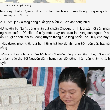
làm bánh truyền thống
 làng duy nhất ở Quảng Ngãi còn làm bánh nổ truyền thống cung ứng cho t
i gạo nếp với đường.
g 11 Âm lịch đã tăng công suất gấp 5 lần vì đơn đặt hàng nhiều.
UBND huyện Tư Nghĩa công nhận đạt chuẩn Chương trình Mỗi xã một sản ph
ững năm trước. Dù hiện có máy móc thay cho sức lao động của người ở n
 lưu giữ cách làm thủ công truyền thống của làng nghề”, bà Thủy cho hay.
Nếp được phơi khô, loại bỏ những hạt lép để khi rang trên bếp củi, hạt n
trắng.
ăm của làng chia sẻ, làm bánh nổ rất nhiều công đoạn công phu, vất vả nê
 chỉ làm vào dịp Tết Nguyên đán nhưng nay đời sống nhân dân khấm khá, 
xuyên.