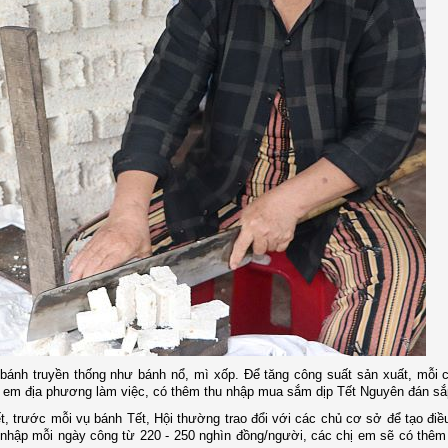
 bánh truyền thống như bánh nổ, mì xốp. Để tăng công suất sản xuất, mỗi
chị em địa phương làm việc, có thêm thu nhập mua sắm dịp Tết Nguyên đán sắp
, trước mỗi vụ bánh Tết, Hội thường trao đổi với các chủ cơ sở để tạo điề
 nhập mỗi ngày công từ 220 - 250 nghìn đồng/người, các chị em sẽ có thêm