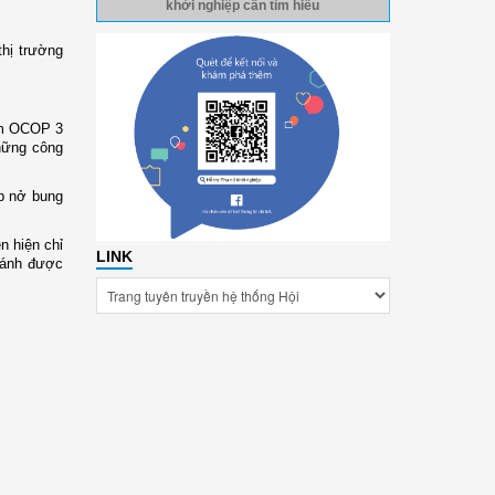
khởi nghiệp cần tìm hiểu
hị trường
ẩm OCOP 3
hững công
ếp nở bung
n hiện chỉ
LINK
bánh được