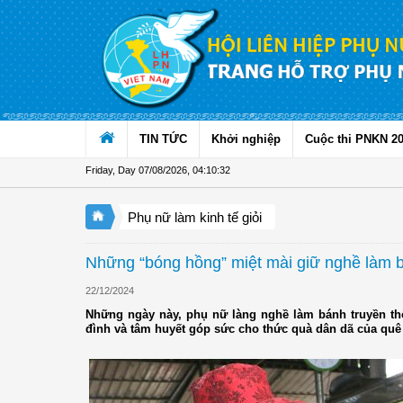
Skip to Content
TIN TỨC
Khởi nghiệp
Cuộc thi PNKN 2
Friday, Day 07/08/2026
,
04:10:33
Phụ nữ làm kinh tế giỏi
Những “bóng hồng” miệt mài giữ nghề làm b
22/12/2024
Những ngày này, phụ nữ làng nghề làm bánh truyền th
đình và tâm huyết góp sức cho thức quà dân dã của quê