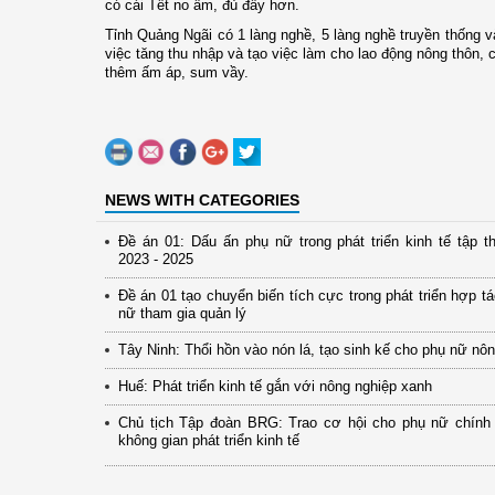
có cái Tết no ấm, đủ đầy hơn.
Tỉnh Quảng Ngãi có 1 làng nghề, 5 làng nghề truyền thống v
việc tăng thu nhập và tạo việc làm cho lao động nông thôn,
thêm ấm áp, sum vầy.
NEWS WITH CATEGORIES
Đề án 01: Dấu ấn phụ nữ trong phát triển kinh tế tập th
2023 - 2025
Đề án 01 tạo chuyển biến tích cực trong phát triển hợp t
nữ tham gia quản lý
Tây Ninh: Thổi hồn vào nón lá, tạo sinh kế cho phụ nữ nô
Huế: Phát triển kinh tế gắn với nông nghiệp xanh
Chủ tịch Tập đoàn BRG: Trao cơ hội cho phụ nữ chính
không gian phát triển kinh tế