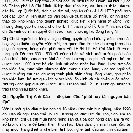
LTTP, chị Chi trực tiếp trao đổi với các đại biểu thuộc Đoàn Đại biểu Quốc
hội Thành phố Hồ Chí Minh để kịp thời trình bày và đưa ra thảo luận tại
các kỳ Họp Quốc hội, tích cực tìm tòi, nghiên cứu để Hội LTTP phối hợp
với các đơn vị liên quan có văn bản đề xuất sửa đổi nhiều chính sách,
tháo gỡ khó khăn cho doanh nghiệp, giúp tiết kiệm hàng tỷ đồng. Với
những đóng góp tích cực cho Hội LTTP thành phố Hồ Chí Minh, mới đây
chị đã vinh dự nhận quyết định trao Huân chương lao động hạng Nhì.
Chị Chi là người hết lòng vì cộng đồng, quyên góp nhiều tỷ đồng cho các
hoạt động thiện nguyện. Đặc biệt, chị quan tâm tới các chương trình cho
phụ nữ nghèo, hàng năm phối hợp Hội LHPN TP. Hồ Chí Minh tổ chức
tặng quà Tết cho 300 - 500 nữ công nhân vệ sinh môi trường có hoàn
cảnh khó khăn; xây dựng Mái ấm tình thương cho phụ nữ nghèo; hỗ trợ
được hơn 1.000 lượt hộ gia đình nữ công nhân lao động được trợ vốn
tạo việc làm, mua sắm phương tiện, công cụ lao động, đào tạo nghề và
được hưởng thụ các chương trình phát triển cộng đồng khác, góp phần
tạo việc làm, hỗ trợ gia đình vượt khó, ổn định và cải thiện cuộc sống.
Những đóng góp của chị được UBND thành phố Hồ Chí Minh ghi nhận và
trao tặng nhiều bằng khen.
Chị Nguyễn Thị Anh Đào – nữ giám đốc “phát huy tài nguyên bản
địa”
Vốn là một giáo viên mầm non có 16 năm đứng trên bục giảng, năm 1993
chị Đào về nghỉ theo chế độ 176. Không có việc làm ổn định, vốn làm ăn
khó khăn, chị đã thu mua hàng nông sản của bà con nông dân làm ra với
số lượng nhỏ lẻ để kiếm thêm thu nhập. Dần dần, chị mạnh dạn đầu tư
máy móc, trang thiết bị chế biến tinh bột nghệ, tinh dầu sả, tinh dầu tràm;