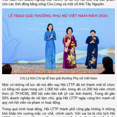
cho các tỉnh đồng bằng sông Cửu Long và một số tỉnh Tây Nguyên.
Chị Lý Kim Chi tại lễ trao giải thưởng Phụ nữ Việt Nam
Nhờ có những nỗ lực đó mà đến nay Hội LTTP đã trở thành một tổ chức
có tiếng nói quan trọng với 1.000 hội viên, trong đó có 200 hội viên chính
thức (ở TP.HCM), 800 hội viên liên kết (ở các tỉnh thành). Trong đó gần
50% doanh nghiệp do nữ làm chủ, giúp Hội LTTP ngày càng lớn mạnh về
quy mô hội viên và phạm vi hoạt động.
Trong quá trình hoạt động, Hội LTTP thành phố cũng gặp không ít những
khó khăn khi vướng mắc cơ chế, chính sách. Với vai trò là chủ tịch Hội