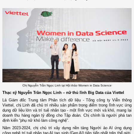
Chị Nguyễn Trần Ngọc Linh tại Hội thảo Women in Data Science
Thạc sỹ Nguyễn Trần Ngọc Linh – nữ thủ lĩnh Big Data của Viettel
Là Giám đốc Trung tâm Phân tích dữ liệu - Tổng công ty Viễn thông
Viettel, chị Linh đã chủ trì nhiều sản phẩm trọng điểm trong lĩnh vực ứng
dụng dữ liệu lớn và trí tuệ nhân tạo - một lĩnh vực mới và khó, mang lại
doanh thu hàng ngàn tỷ đồng cho Tập đoàn. Chị chính là người phá tan
định kiến “phụ nữ khó làm công nghệ”.
Năm 2023-2024, chị chủ trì xây dựng nền tảng Người ảo AI ứng dụng
công nghệ trí tuệ nhân tạo AI tạo sinh (Gen AI) tiên tiến nhất trên thế giới,