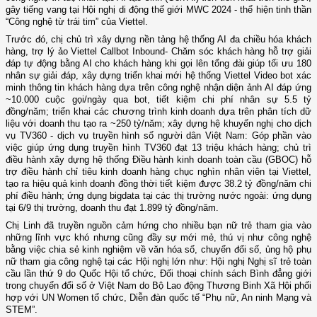
gây tiếng vang tại Hội nghị di động thế giới MWC 2024 - thể hiện tinh thần
“Công nghệ từ trái tim” của Viettel.
Trước đó, chị chủ trì xây dựng nền tảng hệ thống AI đa chiều hóa khách
hàng, trợ lý ảo Viettel Callbot Inbound- Chăm sóc khách hàng hỗ trợ giải
đáp tự động bằng AI cho khách hàng khi gọi lên tổng đài giúp tối ưu 180
nhân sự giải đáp, xây dựng triển khai mới hệ thống Viettel Video bot xác
minh thông tin khách hàng dựa trên công nghệ nhận diện ảnh AI đáp ứng
~10.000 cuộc gọi/ngày qua bot, tiết kiệm chi phí nhân sự 5.5 tỷ
đồng/năm; triển khai các chương trình kinh doanh dựa trên phân tích dữ
liệu với doanh thu tạo ra ~250 tỷ/năm; xây dựng hệ khuyến nghị cho dịch
vụ TV360 - dịch vụ truyền hình số người dân Việt Nam: Góp phần vào
việc giúp ứng dụng truyền hình TV360 đạt 13 triệu khách hàng; chủ trì
điều hành xây dựng hệ thống Điều hành kinh doanh toàn cầu (GBOC) hỗ
trợ điều hành chỉ tiêu kinh doanh hàng chục nghìn nhân viên tại Viettel,
tạo ra hiệu quả kinh doanh đồng thời tiết kiệm được 38.2 tỷ đồng/năm chi
phí điều hành; ứng dụng bigdata tại các thị trường nước ngoài: ứng dụng
tại 6/9 thị trường, doanh thu đạt 1.899 tỷ đồng/năm.
Chị Linh đã truyền nguồn cảm hứng cho nhiều bạn nữ trẻ tham gia vào
những lĩnh vực khó nhưng cũng đầy sự mới mẻ, thú vị như công nghệ
bằng việc chia sẻ kinh nghiệm về văn hóa số, chuyển đổi số, ủng hộ phụ
nữ tham gia công nghệ tại các Hội nghị lớn như: Hội nghị Nghị sĩ trẻ toàn
cầu lần thứ 9 do Quốc Hội tổ chức, Đối thoại chính sách Bình đẳng giới
trong chuyển đổi số ở Việt Nam do Bộ Lao động Thương Binh Xã Hội phối
hợp với UN Women tổ chức, Diễn đàn quốc tế “Phụ nữ, An ninh Mạng và
STEM”.