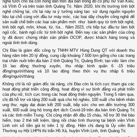
nghệ tươi cho bà con nông dân trên địa bàn trong đó có phụ nữ Vân Kiều,
xã Vĩnh Ô và trên toàn tỉnh Quảng Trị. Năm 2020, khi thị trường tinh bột
nghệ chững lại, chị lại nảy ra ý tưởng sáng tạo sử dụng nguồn nguyên
liệu tại chỗ cùng với đầu tư máy móc, các loại dây chuyền công nghệ để
sản xuất chế biến các loại sản phẩm mới như bánh quy từ tinh bột nghệ,
tinh bột ngô, môn, khoai, từ, tía... Năm 2023, chị tiếp tục đầu tư làm bột
ngũ cốc, bánh ngũ cốc từ tinh bột nghệ. Đến nay các sản phẩm của công
ty đã được chứng nhận sản phẩm OCOP, được khách hàng trong và
ngoài tỉnh tinh dùng.
Chị Đào là giám đốc công ty TNHH MTV Hùng Dung QT với doanh thu
hàng năm trên 20 tỷ đồng, cung cấp khoảng 7.500 lợn giống cho các trang
trại chăn nuôi trên địa bàn 2 tỉnh Quảng Trị, Quảng Bình; tạo việc làm cho
16 lao động thường xuyên, thu nhập bình quân 6 -15 triệu
đồng/người/tháng và 10 lao động theo thời vụ thu nhập 6 triệu
đồng/người/tháng.
Không chỉ là nữ giám đốc tài năng, chị Đào còn là tích cực tham gia các
hoạt động phát triển cộng đồng, hoạt động vì sự bình đẳng và phát triển
của phụ nữ, tích cực trong các hoạt động thiện nguyện. Trong 5 năm qua,
chị đã hỗ trợ và tặng 200 suất quà cho hộ nghèo, 100 suất cho bệnh nhân
ung thư, ngày đại đoàn kết 200 suất, tiếp sức cho em đến trường 300
suất, 600 suất ủng hộ trong đợt dịch Covid-19 trên địa bàn tỉnh Quảng Trị
và các tỉnh miền Trung. Chị cũng nhận đỡ đầu 15 cháu, hỗ trợ 30 thẻ bảo
hiểm, trao 2 thẻ tiết kiệm, tặng nồi cháo tình thương tại bệnh viện Vĩnh
Linh với số tiền giá trị trên 1 tỷ đồng. Hiện chị đang là Ủy viên Ban
Thường vụ Hội LHPN thị trấn Hồ Xá, huyện Vĩnh Linh, tỉnh Quảng Trị.