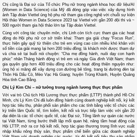
Chị cũng là Đại sứ của Tổ chức Phụ nữ trong ngành khoa học dữ liệu/AI
(Women in Data Science) của Mỹ đã đóng góp vào việc xây dựng hình
ảnh Tập đoàn Viettel ủng hộ phụ nữ tham gia công nghệ với chuỗi sự kiện
Hội thảo Women in Data Science 2023 tại Viettel với gần 200 đội thi và ~
500 người tham gia hội thảo lớn tại Tập đoàn Viettel.
Cùng với công tác chuyên môn, chị Linh còn tích cực tham gia các hoạt
động do Hội phụ nữ cơ sở triển khai: Tham gia giải chạy “Focus Run”,
thực hiện gây quỹ từ thiện cho trẻ em vùng cao còn nhiều khó khăn với
số tiền của giải mang lại hơn 200 triệu đồng; là khách mời được tham dự
và chia sẻ tại buổi nói chuyện: “Cha mẹ đồng hành, nuôi dạy con hạnh
phúc” nhân Tháng hành động vì trẻ em và ngày Gia đình Việt Nam; tham
gia quyên góp hơn 400 triệu đồng cho các hoạt động thiện nguyện như:
ủng hộ xi măng để xây dựng con đường bê tông, trang bị đường đèn tại
Thôn Há Dấu Cò, Mèo Vạc Hà Giang; huyện Trùng Khánh, Huyện Quảng
Hòa tỉnh Cao Bằng.
Chị Lý Kim Chi – nữ tướng trong ngành lương thực thực phẩm
Với vai trò Chủ tịch Hội Lương thực thực phẩm (LTTP) thành phố Hồ Chí
Minh, chị Lý Kim Chi đã luôn đồng hành cùng doanh nghiệp kết nối, ký kết
hợp tác tiêu thụ, phân phối sản phẩm cho các tỉnh bằng việc tổ chức các
kỳ triển lãm Quốc tế, tìm kiếm, kết nối và trực tiếp làm việc với gần 20
đại diện là các tổ chức quốc tế, các Đại sứ, Tổng lãnh sự quán các nước
tại Việt Nam, từng bước thiết lập mối quan hệ, nâng tầm hoạt động của
Hội LTTP, mở ra cơ hội kết nối, hợp tác giao thương trong lĩnh vực xuất
nhập khẩu nông thủy sản, thực phẩm chế biến giữa các doanh nghiệp
Việt Nam với doanh nghiệp các nước, từ đó kết nối tiêu thụ sản phẩm