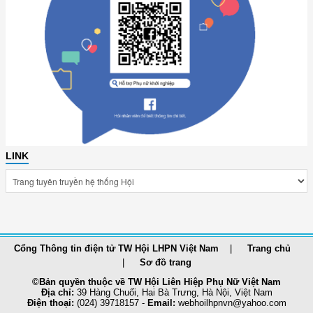
LINK
Cổng Thông tin điện tử TW Hội LHPN Việt Nam
Trang chủ
Sơ đồ trang
©Bản quyền thuộc về TW Hội Liên Hiệp Phụ Nữ Việt Nam
Địa chỉ:
39 Hàng Chuối, Hai Bà Trưng, Hà Nội, Việt Nam
Điện thoại:
(024) 39718157 -
Email:
webhoilhpnvn@yahoo.com