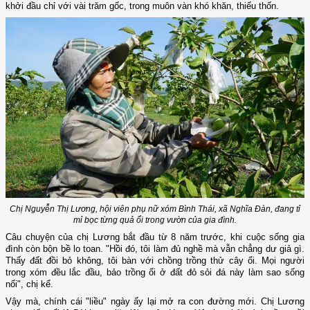
khởi đầu chỉ với vài trăm gốc, trong muôn vàn khó khăn, thiếu thốn.
Chị Nguyễn Thị Lương, hội viên phụ nữ xóm Bình Thái, xã Nghĩa Đàn, đang tỉ
mỉ bọc từng quả ổi trong vườn của gia đình.
Câu chuyện của chị Lương bắt đầu từ 8 năm trước, khi cuộc sống gia
đình còn bộn bề lo toan. "Hồi đó, tôi làm đủ nghề mà vẫn chẳng dư giả gì.
Thấy đất đồi bỏ không, tôi bàn với chồng trồng thử cây ổi. Mọi người
trong xóm đều lắc đầu, bảo trồng ổi ở đất đỏ sỏi đá này làm sao sống
nổi", chị kể.
Vậy mà, chính cái "liều" ngày ấy lại mở ra con đường mới. Chị Lương