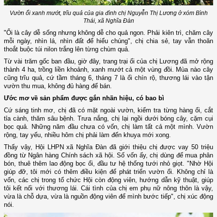
Vườn ổi xanh mướt, trĩu quả của gia đình chị Nguyễn Thị Lương ở xóm Bình
Thái, xã Nghĩa Đàn
"Ổi là cây dễ sống nhưng không dễ cho quả ngon. Phải kiên trì, chăm cây
mỗi ngày, nhìn lá, nhìn đất để hiểu chúng", chị chia sẻ, tay vẫn thoăn
thoắt buộc túi nilon trắng lên từng chùm quả.
Từ vài trăm gốc ban đầu, giờ đây, trang trại ổi của chị Lương đã mở rộng
thành 4 ha, trồng liền khoảnh, xanh mướt cả một vùng đồi. Mùa nào cây
cũng trĩu quả, cứ tầm tháng 6, tháng 7 là ổi chín rộ, thương lái vào tận
vườn thu mua, không đủ hàng để bán.
Ước mơ về sản phẩm được gắn nhãn hiệu, có bao bì
Cứ sáng tinh mơ, chị đã có mặt ngoài vườn, kiểm tra từng hàng ổi, cắt
tỉa cành, thăm sâu bệnh. Trưa nắng, chị lại ngồi dưới bóng cây, cặm cụi
bọc quả. Những năm đầu chưa có vốn, chị làm tất cả một mình. Vườn
rộng, tay yếu, nhiều hôm chị phải làm đến khuya mới xong.
Thấy vậy, Hội LHPN xã Nghĩa Đàn đã giới thiệu chị được vay 50 triệu
đồng từ Ngân hàng Chính sách xã hội. Số vốn ấy, chị dùng để mua phân
bón, thuê thêm lao động bọc ổi, đầu tư hệ thống tưới nhỏ giọt. "Nhờ Hội
giúp đỡ, tôi mới có thêm điều kiện để phát triển vườn ổi. Không chỉ là
vốn, các chị trong tổ chức Hội còn động viên, hướng dẫn kỹ thuật, giúp
tôi kết nối với thương lái. Cái tình của chị em phụ nữ nông thôn là vậy,
vừa là chỗ dựa, vừa là nguồn động viên để mình bước tiếp", chị xúc động
nói.