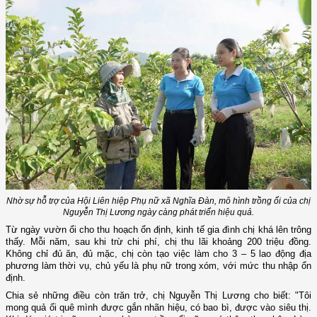
Nhờ sự hỗ trợ của Hội Liên hiệp Phụ nữ xã Nghĩa Đàn, mô hình trồng ổi của chị
Nguyễn Thị Lương ngày càng phát triển hiệu quả.
Từ ngày vườn ổi cho thu hoạch ổn định, kinh tế gia đình chị khá lên trông
thấy. Mỗi năm, sau khi trừ chi phí, chị thu lãi khoảng 200 triệu đồng.
Không chỉ đủ ăn, đủ mặc, chị còn tạo việc làm cho 3 – 5 lao động địa
phương làm thời vụ, chủ yếu là phụ nữ trong xóm, với mức thu nhập ổn
định.
Chia sẻ những điều còn trăn trở, chị Nguyễn Thị Lương cho biết: "Tôi
mong quả ổi quê mình được gắn nhãn hiệu, có bao bì, được vào siêu thị.