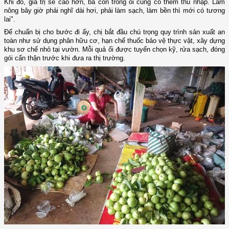
Khi đó, giá trị sẽ cao hơn, bà con trồng ổi cũng có thêm thu nhập. Làm
nông bây giờ phải nghĩ dài hơi, phải làm sạch, làm bền thì mới có tương
lai".
Để chuẩn bị cho bước đi ấy, chị bắt đầu chú trọng quy trình sản xuất an
toàn như sử dụng phân hữu cơ, hạn chế thuốc bảo vệ thực vật, xây dựng
khu sơ chế nhỏ tại vườn. Mỗi quả ổi được tuyển chọn kỹ, rửa sạch, đóng
gói cẩn thận trước khi đưa ra thị trường.