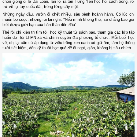
chọn giống ổi lê Đài Loan, lặn lội ra tận Hưng Yên học hỏi cách trồng, rồi
trở về tự tay cuốc đất, trồng từng cây một.
Những ngày đầu, vườn ổi chết nhiều, sâu bệnh hoành hành. Có lúc chị
muốn bỏ cuộc, nhưng rồi lại nghĩ: "Nếu mình không thử, sẽ chẳng bao giờ
biết được giới hạn của bản thân đến đâu".
Thế rồi chị kiên trì tìm tòi, học kỹ thuật từ sách báo, tham gia các lớp tập
huấn do Hội LHPN xã và chính quyền địa phương tổ chức. Mỗi buổi học
về, chị lại cần cù áp dụng từ việc trồng xen canh cỏ giữ ẩm, làm hệ thống
tưới tiết kiệm, đến kỹ thuật bọc quả để ổi ngọt, giòn, không bị sâu chích.