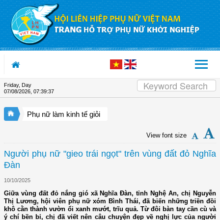
Skip to Content
Friday, Day
07/08/2026
,
07:39:38
Phụ nữ làm kinh tế giỏi
View font size
Người phụ nữ "gieo trái ngọt" trên vùng đất đỏ Nghĩa
Đàn
10/10/2025
Giữa vùng đất đỏ nắng gió xã Nghĩa Đàn, tỉnh Nghệ An, chị Nguyễn
Thị Lương, hội viên phụ nữ xóm Bình Thái, đã biến những triền đồi
khô cằn thành vườn ổi xanh mướt, trĩu quả. Từ đôi bàn tay cần cù và
ý chí bền bỉ, chị đã viết nên câu chuyện đẹp về nghị lực của người