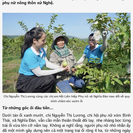
phụ nữ nông thôn xứ Nghệ.
Chị Nguyễn Thị Lương cùng các chị em Hội Liên hiệp Phụ nữ xã Nghĩa Đàn trao đổi về quy
trình chăm sóc vườn ổi
Từ những gốc ổi đầu tiên…
Dưới tán ổi xanh mướt, chị Nguyễn Thị Lương, chi hội phụ nữ xóm Bình
Thái, xã Nghĩa Đàn, vẫn cần mẫn thoăn thoắt đôi tay, nhẹ nhàng bọc từng
trái ổi vừa lớn cỡ nắm tay. Không ai nghĩ rằng, người phụ nữ nhỏ nhắn ấy
đã một mình gây dựng nên cả một trang trại ổi rộng 4 ha, từ những ngày