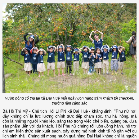
Vườn hồng cổ thụ tại xã Đại Huệ mỗi ngày đón hàng trăm khách tới check-in,
thưởng lãm cảnh sắc
Bà Hồ Thị Mỹ - Chủ tịch Hội LHPN xã Đại Huệ - khẳng định: "Phụ nữ nơi
đây không chỉ là lực lượng chính trực tiếp chăm sóc, thu hái hồng, mà
còn là những người khéo léo, sáng tạo trong việc chế biến, quảng bá, đưa
sản phẩm đến với du khách. Hội Phụ nữ chúng tôi luôn đồng hành, hỗ trợ
chị em kiến thức sản xuất sạch, xây dựng mô hình kinh tế hộ gắn với du
lịch sinh thái. Chúng tôi mong muốn quả hồng Đại Huệ không chỉ là nguồn