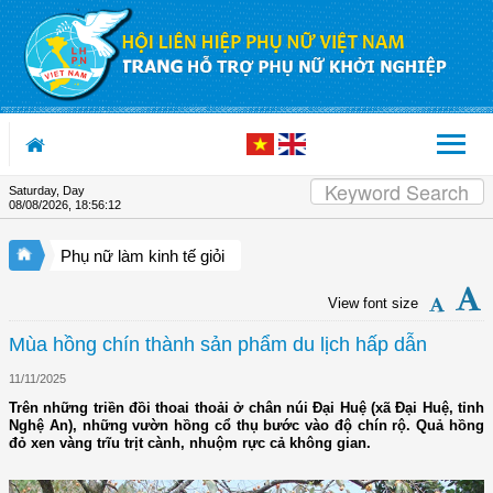
Skip to Content
Saturday, Day
08/08/2026
,
18:56:13
Phụ nữ làm kinh tế giỏi
View font size
Mùa hồng chín thành sản phẩm du lịch hấp dẫn
11/11/2025
Trên những triền đồi thoai thoải ở chân núi Đại Huệ (xã Đại Huệ, tỉnh
Nghệ An), những vườn hồng cổ thụ bước vào độ chín rộ. Quả hồng
đỏ xen vàng trĩu trịt cành, nhuộm rực cả không gian.