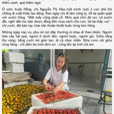
thêm xanh, quả thêm ngọt.
Ở xóm Xuân Hồng, chị Nguyễn Thị Hòa một mình nuôi 2 con nhỏ khi
chồng đi xuất khẩu lao động. Ban ngày chị đi làm công ty, tối lại quần quật
với vườn hồng. "Mệt mấy cũng phải cố. Nhìn quả chín đỏ rực cả sườn
đồi, nghĩ đến lúc bán được đồng tiền mua sách cho con, tôi lại thấy vui" -
chị cười, đôi bàn tay chai sần thoăn thoắt buộc từng túm hồng.
Những ngày vào vụ, phụ nữ nơi đây thường rủ nhau đi theo nhóm. Người
trèo cây hái quả, người ở dưới đón, người buộc, người gùi. Giữa nắng
thu vàng, tiếng cười nói giòn tan, át cả nhọc nhằn. Bữa cơm vội giữa
rừng hồng - chỉ dăm ba món đơn sơ - cũng ấm áp tình chị em.