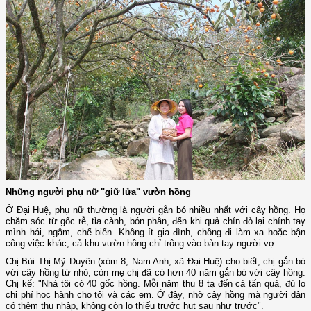
Những người phụ nữ "giữ lửa" vườn hồng
Ở Đại Huệ, phụ nữ thường là người gắn bó nhiều nhất với cây hồng. Họ
chăm sóc từ gốc rễ, tỉa cành, bón phân, đến khi quả chín đỏ lại chính t­­ay
mình hái, ngâm, chế biến. Không ít gia đình, chồng đi làm xa hoặc bận
công việc khác, cả khu vườn hồng chỉ trông vào bàn tay người vợ.
Chị Bùi Thị Mỹ Duyên (xóm 8, Nam Anh, xã Đại Huệ) cho biết, chị gắn bó
với cây hồng từ nhỏ, còn mẹ chị đã có hơn 40 năm gắn bó với cây hồng.
Chị kể: "Nhà tôi có 40 gốc hồng. Mỗi năm thu 8 tạ đến cả tấn quả, đủ lo
chi phí học hành cho tôi và các em. Ở đây, nhờ cây hồng mà người dân
có thêm thu nhập, không còn lo thiếu trước hụt sau như trước".