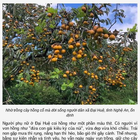
Nhờ trồng cây hồng cổ mà đời sống người dân xã Đại Huệ, tỉnh Nghệ An, ổn
định
Người phụ nữ ở Đại Huệ coi hồng như một phần máu thịt. Có người ví
von hồng như "đứa con gái kiêu kỳ của núi", vừa đẹp vừa khó chiều. Trái
non gặp mưa thì rụng, nắng hạn thì héo, bão gió thì gãy cành. Thế nhưng,
bằng sự kiên nhẫn và tình yêu, họ vẫn ngày ngày vun trồng, giữ cho cây