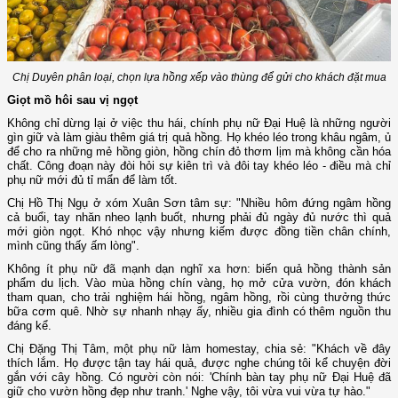
Chị Duyên phân loại, chọn lựa hồng xếp vào thùng để gửi cho khách đặt mua
Giọt mồ hôi sau vị ngọt
Không chỉ dừng lại ở việc thu hái, chính phụ nữ Đại Huệ là những người
gìn giữ và làm giàu thêm giá trị quả hồng. Họ khéo léo trong khâu ngâm, ủ
để cho ra những mẻ hồng giòn, hồng chín đỏ thơm lịm mà không cần hóa
chất. Công đoạn này đòi hỏi sự kiên trì và đôi tay khéo léo - điều mà chỉ
phụ nữ mới đủ tỉ mẩn để làm tốt.
Chị Hồ Thị Ngụ ở xóm Xuân Sơn tâm sự: "Nhiều hôm đứng ngâm hồng
cả buổi, tay nhăn nheo lạnh buốt, nhưng phải đủ ngày đủ nước thì quả
mới giòn ngọt. Khó nhọc vậy nhưng kiếm được đồng tiền chân chính,
mình cũng thấy ấm lòng".
Không ít phụ nữ đã mạnh dạn nghĩ xa hơn: biến quả hồng thành sản
phẩm du lịch. Vào mùa hồng chín vàng, họ mở cửa vườn, đón khách
tham quan, cho trải nghiệm hái hồng, ngâm hồng, rồi cùng thưởng thức
bữa cơm quê. Nhờ sự nhanh nhạy ấy, nhiều gia đình có thêm nguồn thu
đáng kể.
Chị Đặng Thị Tâm, một phụ nữ làm homestay, chia sẻ: "Khách về đây
thích lắm. Họ được tận tay hái quả, được nghe chúng tôi kể chuyện đời
gắn với cây hồng. Có người còn nói: 'Chính bàn tay phụ nữ Đại Huệ đã
giữ cho vườn hồng đẹp như tranh.' Nghe vậy, tôi vừa vui vừa tự hào."