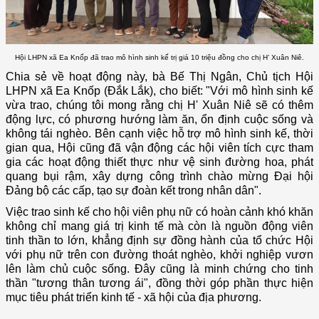
Hội LHPN xã Ea Knốp đã trao mô hình sinh kế trị giá 10 triệu đồng cho chị H’ Xuân Niê.
Chia sẻ về hoạt động này, bà Bế Thị Ngân, Chủ tịch Hội
LHPN xã Ea Knốp (Đắk Lắk), cho biết: "Với mô hình sinh kế
vừa trao, chúng tôi mong rằng chị H' Xuân Niê sẽ có thêm
động lực, có phương hướng làm ăn, ổn định cuộc sống và
không tái nghèo. Bên cạnh việc hỗ trợ mô hình sinh kế, thời
gian qua, Hội cũng đã vận động các hội viên tích cực tham
gia các hoạt động thiết thực như vệ sinh đường hoa, phát
quang bụi rậm, xây dựng công trình chào mừng Đại hội
Đảng bộ các cấp, tạo sự đoàn kết trong nhân dân".
Việc trao sinh kế cho hội viên phụ nữ có hoàn cảnh khó khăn
không chỉ mang giá trị kinh tế mà còn là nguồn động viên
tinh thần to lớn, khẳng định sự đồng hành của tổ chức Hội
với phụ nữ trên con đường thoát nghèo, khởi nghiệp vươn
lên làm chủ cuộc sống. Đây cũng là minh chứng cho tinh
thần "tương thân tương ái", đồng thời góp phần thực hiện
mục tiêu phát triển kinh tế - xã hội của địa phương.