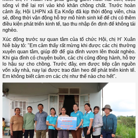
sống vì thế lại rơi vào khó khăn chồng chất. Trước hoàn
cảnh ấy, Hội LHPN xã Ea Knốp đã kịp thời động viên, chia
sẻ, đồng thời vận động hỗ trợ mô hình sinh kế để chị có thêm
điều kiện phát triển kinh tế, tạo thu nhập ổn định để không tái
nghèo.
Xúc động trước sự quan tâm của tổ chức Hội, chị H' Xuân
Niê bày tỏ: "Em cảm thấy rất mừng khi được các chị thường
xuyên quan tâm, giúp đỡ để gia đình vươn lên thoát nghèo.
Khi gia đình có chuyện buồn, các chị cũng đồng hành, hỗ trợ
lo hậu sự cho chồng. Trước đây, em được tiếp cận nguồn
vốn xây nhà, nay lại được trao đàn heo để phát triển kinh tế.
Em không biết cảm ơn các chị như thế nào cho hết".