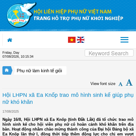
Skip to Content
Friday, Day
07/08/2026
,
10:15:34
Phụ nữ làm kinh tế giỏi
View font size
Hội LHPN xã Ea Knốp trao mô hình sinh kế giúp phụ
nữ khó khăn
17/08/2025
Ngày 16/8, Hội LHPN xã Ea Knốp (tỉnh Đắk Lắk) đã tổ chức trao mô
hình sinh kế cho hội viên phụ nữ có hoàn cảnh khó khăn trên địa
bàn. Hoạt động nhằm chào mừng thành công của Đại hội Đảng bộ xã
Ea Knốp lần thứ I, đồng thời tiếp thêm động lực cho chị em vượt