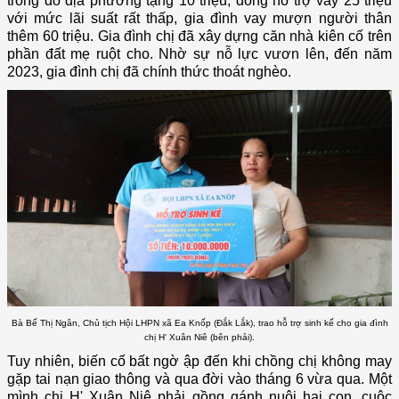
trong đó địa phương tặng 10 triệu, đồng hỗ trợ vay 25 triệu
với mức lãi suất rất thấp, gia đình vay mượn người thân
thêm 60 triệu. Gia đình chị đã xây dựng căn nhà kiên cố trên
phần đất mẹ ruột cho. Nhờ sự nỗ lực vươn lên, đến năm
2023, gia đình chị đã chính thức thoát nghèo.
Bà Bế Thị Ngân, Chủ tịch Hội LHPN xã Ea Knốp (Đắk Lắk), trao hỗ trợ sinh kế cho gia đình
chị H' Xuân Niê (bên phải).
Tuy nhiên, biến cố bất ngờ ập đến khi chồng chị không may
gặp tai nạn giao thông và qua đời vào tháng 6 vừa qua. Một
mình chị H' Xuân Niê phải gồng gánh nuôi hai con, cuộc