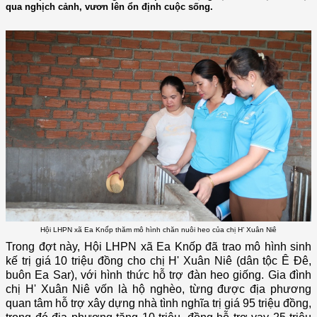
qua nghịch cảnh, vươn lên ổn định cuộc sống.
Hội LHPN xã Ea Knốp thăm mô hình chăn nuôi heo của chị H’ Xuân Niê
Trong đợt này, Hội LHPN xã Ea Knốp đã trao mô hình sinh
kế trị giá 10 triệu đồng cho chị H' Xuân Niê (dân tộc Ê Đê,
buôn Ea Sar), với hình thức hỗ trợ đàn heo giống. Gia đình
chị H' Xuân Niê vốn là hộ nghèo, từng được địa phương
quan tâm hỗ trợ xây dựng nhà tình nghĩa trị giá 95 triệu đồng,