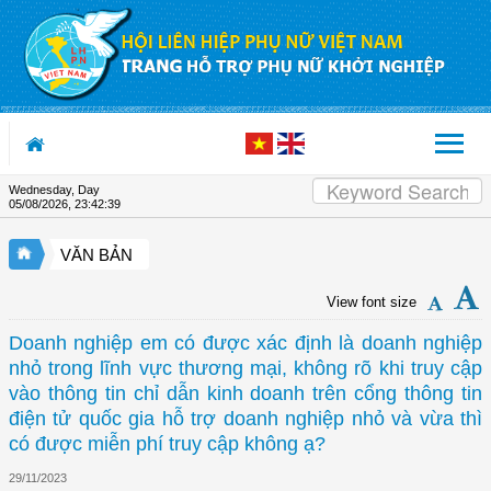
Skip to Content
Wednesday, Day
05/08/2026
,
23:42:39
VĂN BẢN
View font size
Doanh nghiệp em có được xác định là doanh nghiệp
nhỏ trong lĩnh vực thương mại, không rõ khi truy cập
vào thông tin chỉ dẫn kinh doanh trên cổng thông tin
điện tử quốc gia hỗ trợ doanh nghiệp nhỏ và vừa thì
có được miễn phí truy cập không ạ?
29/11/2023