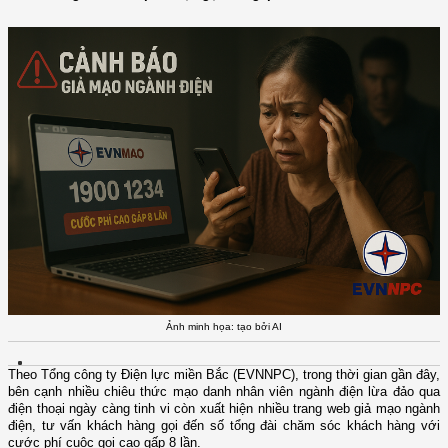
Ảnh minh họa: tạo bởi AI
Theo Tổng công ty Điện lực miền Bắc (EVNNPC), trong thời gian gần đây,
bên cạnh nhiều chiêu thức mạo danh nhân viên ngành điện lừa đảo qua
điện thoại ngày càng tinh vi còn xuất hiện nhiều trang web giả mạo ngành
điện, tư vấn khách hàng gọi đến số tổng đài chăm sóc khách hàng với
cước phí cuộc gọi cao gấp 8 lần.