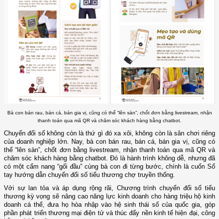
Bà con bán rau, bán cá, bán gia vị, cũng có thể “lên sàn”, chốt đơn bằng livestream, nhận
thanh toán qua mã QR và chăm sóc khách hàng bằng chatbot.
Chuyển đổi số không còn là thứ gì đó xa xôi, không còn là sân chơi riêng
của doanh nghiệp lớn. Nay, bà con bán rau, bán cá, bán gia vị, cũng có
thể “lên sàn”, chốt đơn bằng livestream, nhận thanh toán qua mã QR và
chăm sóc khách hàng bằng chatbot. Đó là hành trình không dễ, nhưng đã
có một cẩm nang “gối đầu” cùng bà con đi từng bước, chính là cuốn Sổ
tay hướng dẫn chuyển đổi số tiểu thương chợ truyền thống.
Với sự lan tỏa và áp dụng rộng rãi, Chương trình chuyển đổi số tiểu
thương kỳ vọng sẽ nâng cao năng lực kinh doanh cho hàng triệu hộ kinh
doanh cá thể, đưa họ hòa nhập vào hệ sinh thái số của quốc gia, góp
phần phát triển thương mại điện tử và thúc đẩy nền kinh tế hiện đại, công