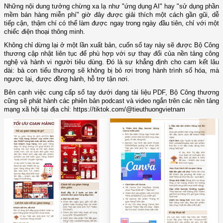
Những nội dung tưởng chừng xa lạ như "ứng dụng AI" hay "sử dụng phần
mềm bán hàng miễn phí" giờ đây được giải thích một cách gần gũi, dễ
tiếp cận, thậm chí có thể làm được ngay trong ngày đầu tiên, chỉ với một
chiếc điện thoại thông minh.
Không chỉ dừng lại ở một lần xuất bản, cuốn sổ tay này sẽ được Bộ Công
thương cập nhật liên tục để phù hợp với sự thay đổi của nền tảng công
nghệ và hành vi người tiêu dùng. Đó là sự khẳng định cho cam kết lâu
dài: bà con tiểu thương sẽ không bị bỏ rơi trong hành trình số hóa, mà
ngược lại, được đồng hành, hỗ trợ tận nơi.
Bên cạnh việc cung cấp sổ tay dưới dạng tài liệu PDF, Bộ Công thương
cũng sẽ phát hành các phiên bản podcast và video ngắn trên các nền tảng
mạng xã hội tại địa chỉ: https://tiktok.com/@tieuthuongvietnam