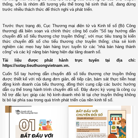
thống, vốn là nhóm đối tượng yếu thế trong hệ sinh thái số, đang đứng
trước nhiều thách thức để thích nghi và phát triển.
Trước thực trạng đó, Cục Thương mại điện tử và Kinh tế số (Bộ Công
thương) đã biên soạn và chính thức công bố cuốn “Sổ tay hướng dẫn
chuyển đổi số tiểu thương chợ truyền thống”, với mục tiêu trang bị kiến
thức chuyển đổi số cho tiểu thương chợ truyền thống; chia sẻ kinh
nghiệm các mẹo hay bán hàng trực tuyến từ các “nhà bán hàng thành
công” và các kỹ năng bán hàng hiện đại tăng doanh số.
Tài liệu được phát hành trực tuyến tại địa chỉ:
https://sotay.tieuthuongvietnam.vn
.
Cuốn Sổ tay hướng dẫn chuyển đổi số tiểu thương chợ truyền thống
được thiết kế với nội dung đơn giản, dễ tiếp cận, bám sát thực tiễn hoạt
động kinh doanh của tiểu thương, đồng thời cung cấp các bước hướng
dẫn cụ thể trong hành trình chuyển đổi số. Đây được kỳ vọng là công cụ
hỗ trợ đắc lực giúp các hộ kinh doanh nhỏ lẻ tại chợ truyền thống không
bị bỏ lại phía sau trong quá trình phát triển của nền kinh tế số.