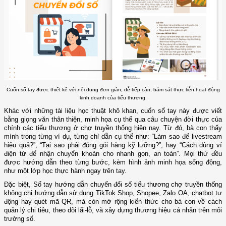
Cuốn sổ tay được thiết kế với nội dung đơn giản, dễ tiếp cận, bám sát thực tiễn hoạt động
kinh doanh của tiểu thương.
Khác với những tài liệu học thuật khô khan, cuốn sổ tay này được viết
bằng giọng văn thân thiện, minh họa cụ thể qua câu chuyện đời thực của
chính các tiểu thương ở chợ truyền thống hiện nay. Từ đó, bà con thấy
mình trong từng ví dụ, từng chỉ dẫn cụ thể như: “Làm sao để livestream
hiệu quả?”, “Tại sao phải đóng gói hàng kỹ lưỡng?”, hay “Cách dùng ví
điện tử để nhận chuyển khoản cho nhanh gọn, an toàn”. Mọi thứ đều
được hướng dẫn theo từng bước, kèm hình ảnh minh họa sống động,
như một lớp học thực hành ngay trên tay.
Đặc biệt, Sổ tay hướng dẫn chuyển đổi số tiểu thương chợ truyền thống
không chỉ hướng dẫn sử dụng TikTok Shop, Shopee, Zalo OA, chatbot tự
động hay quét mã QR, mà còn mở rộng kiến thức cho bà con về cách
quản lý chi tiêu, theo dõi lãi-lỗ, và xây dựng thương hiệu cá nhân trên môi
trường số.