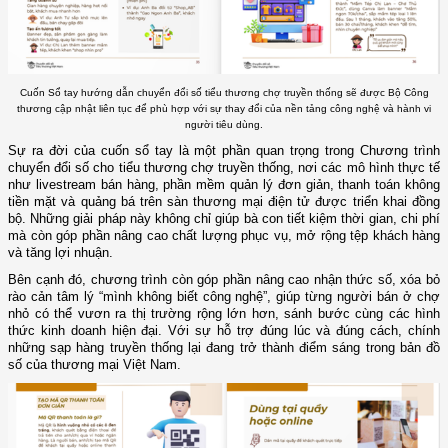
Cuốn Sổ tay hướng dẫn chuyển đổi số tiểu thương chợ truyền thống sẽ được Bộ Công
thương cập nhật liên tục để phù hợp với sự thay đổi của nền tảng công nghệ và hành vi
người tiêu dùng.
Sự ra đời của cuốn sổ tay là một phần quan trọng trong Chương trình
chuyển đổi số cho tiểu thương chợ truyền thống, nơi các mô hình thực tế
như livestream bán hàng, phần mềm quản lý đơn giản, thanh toán không
tiền mặt và quảng bá trên sàn thương mại điện tử được triển khai đồng
bộ. Những giải pháp này không chỉ giúp bà con tiết kiệm thời gian, chi phí
mà còn góp phần nâng cao chất lượng phục vụ, mở rộng tệp khách hàng
và tăng lợi nhuận.
Bên cạnh đó, chương trình còn góp phần nâng cao nhận thức số, xóa bỏ
rào cản tâm lý “mình không biết công nghệ”, giúp từng người bán ở chợ
nhỏ có thể vươn ra thị trường rộng lớn hơn, sánh bước cùng các hình
thức kinh doanh hiện đại. Với sự hỗ trợ đúng lúc và đúng cách, chính
những sạp hàng truyền thống lại đang trở thành điểm sáng trong bản đồ
số của thương mại Việt Nam.