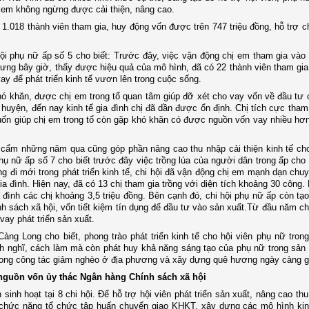
 em không ngừng được cải thiện, nâng cao.
, 1.018 thành viên tham gia, huy động vốn được trên 747 triệu đồng, hỗ trợ c
i hội phụ nữ ấp số 5 cho biết: Trước đây, việc vận động chị em tham gia vào
hưng bây giờ, thấy được hiệu quả của mô hình, đã có 22 thành viên tham gia 
ay để phát triển kinh tế vươn lên trong cuộc sống.
hó khăn, được chị em trong tổ quan tâm giúp đỡ xét cho vay vốn về đầu tư 
uyện, đến nay kinh tế gia đình chị đã dần được ổn định. Chị tích cực tham g
uốn giúp chị em trong tổ còn gặp khó khăn có được nguồn vốn vay nhiều hơ
ỹ cẩm những năm qua cũng góp phần nâng cao thu nhập cải thiện kinh tế ch
 phụ nữ ấp số 7 cho biết trước đây việc trồng lúa của người dân trong ấp cho
g đi mới trong phát triển kinh tế, chi hội đã vận động chị em mạnh dạn chuy
gia đình. Hiện nay, đã có 13 chị tham gia trồng với diện tích khoảng 30 công.
 đình các chị khoảng 3,5 triệu đồng. Bên cạnh đó, chi hội phụ nữ ấp còn tạo
 sách xã hội, vốn tiết kiệm tín dụng để đầu tư vào sản xuất.Từ đầu năm c
 vay phát triển sản xuất.
g Long cho biết, phong trào phát triển kinh tế cho hội viên phụ nữ tron
h nghĩ, cách làm mà còn phát huy khả năng sáng tạo của phụ nữ trong sản 
trong công tác giảm nghèo ở địa phương và xây dựng quê hương ngày càng g
nguồn vốn ủy thác Ngân hàng Chính sách xã hội
inh hoạt tại 8 chi hội. Để hỗ trợ hội viên phát triển sản xuất, nâng cao thu
 chức năng tổ chức tập huấn chuyển giao KHKT, xây dựng các mô hình kinh