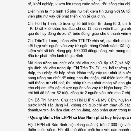
tế, khởi nghiệp, vươn lên trong cuộc sống,
đời sống của chị
Điển hình là mô hình Tổ phụ nữ tiết kiệm tín dụng với 56 tổ
viên phụ nữ vay để phát triển kinh tế gia đình.
Chị Hồ Thị Trinh, tổ trưởng Tổ tiết kiệm tín dụng tổ 3, ch
TKTD rất khó khăn, lúc đầu chỉ có 11 thành viên tham gia n
qua đó huy động được 24 triệu đồng, giúp cho 6 thanh viên v
Chị TrầnThị Loan, thành viên TTKTD chia sẻ, gia đình chị k
kết hợp với nguồn vốn vay từ ngân hàng Chính sách Xã hội h
kiệm với số tiền đóng góp 100.000 đồng/tháng, với mong m
đầu tư phát triển kinh tế gia đình.
Mô hình trồng rau nhút của hội viên phụ nữ ấp số 7, xã M
gia đình hội viên trong ấp. Chị Trần Thị Dũ, chi hội trưởng
thấp, thu nhập rất bấp bênh. Nhận thấy cây rau nhút là hướn
sang trồng rau nhút để nâng cao thu nhập, cải thiện kinh tế 
mỗi tháng trừ chi phí, thu nhập từ rau nhút mang về cho gia
cho chị em tiếp cận được nguồn vốn vay từ Ngân hàng Chính
chi hội đã hỗ trợ 52 triệu đồng từ 2 nguồn vốn trên cho 7 chị
Chị Đỗ Thị Nhanh, Chủ tịch Hội LHPN xã Mỹ Cẩm, huyện Càn
bước khởi sắc đáng kể, không chỉ giúp chị em thay đổi các
doanh,vươn lên làm giàu chính đáng, góp phần quan trọng 
- Quảng Bình: Hội LHPN xã Bảo Ninh phát huy hiệu quả 
Hội LHPN xã Bảo Ninh hiện đang quản lý trên 2.000 hội viên s
thiện cuộc sống, Hội đã chủ động phối hợp với các ngành