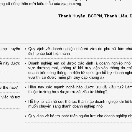
dựng xã nông thôn mới kiểu mẫu của địa phương.
Thanh Huyền, BCTPN, Thanh Liễu, 
chợ truyền
Quy định về doanh nghiệp nhỏ và vừa do phụ nữ làm chủ
định pháp luật hiện hành
đề này được
Doanh nghiệp em có được xác định là doanh nghiệp nhỏ t
vực thương mại, không rõ khi truy cập vào thông tin chỉ
doanh trên cổng thông tin điện tử quốc gia hỗ trợ doanh ngh
vừa thì có được miễn phí truy cập không ạ?
Hiện nay các ngành nghề nào được ưu đãi đầu tư? Là
ư thế nào?
thuộc trường hợp được ưu đãi đầu tư không?
 việc hỗ trợ
Hỗ trợ tư vấn hồ sơ, thủ tục thành lập doanh nghiệp khi hộ 
muốn chuyển sang thành doanh nghiệp nhỏ
Quy định về hỗ trợ phát triển nguồn lực cho doanh nghiệp n