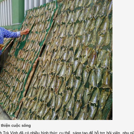
i thiện cuộc sống
Trà Vinh đã có nhiều hình thức cụ thể, sáng tạo để hỗ trợ hội viên, phụ n