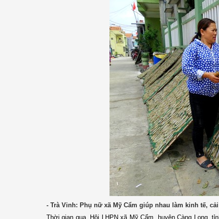
- Trà Vinh: Phụ nữ xã Mỹ Cẩm giúp nhau làm kinh tế, cả
Thời gian qua, Hội LHPN xã Mỹ Cẩm, huyện Càng Long, tỉnh 