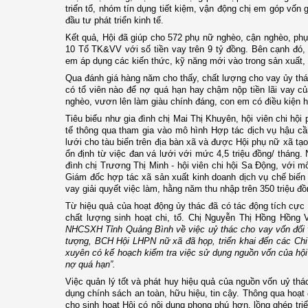
triển tổ, nhóm tín dụng tiết kiệm, vận động chị em góp vốn
đầu tư phát triển kinh tế.
Kết quả, Hội đã giúp cho 572 phụ nữ nghèo, cận nghèo, ph
10 Tổ TK&VV với số tiền vay trên 9 tỷ đồng.
Bên cạnh đó, 
em áp dụng các kiến thức, kỹ năng mới vào trong sản xuất,
Qua đánh giá hàng năm cho thấy, chất lượng cho vay ủy thá
có tổ viên nào để nợ quá hạn hay chậm nộp tiền lãi vay 
nghèo, vươn lên làm giàu chính đáng, con em có điều kiện h
Tiêu biểu như gia đình chị
Mai Thị Khuyên, hội viên chi hội
tế thông qua tham gia vào mô hình Hợp tác dịch vụ hậu cầ
lưới cho tàu biển trên địa bàn xã và được Hội phụ nữ xã tạo
ổn định từ việc đan vá lưới với mức 4,5 triệu đồng/ tháng.
đình chị Trương Thị Minh - hội viên chi hội Sa Động, với m
Giám đốc hợp tác xã sản xuất kinh doanh dịch vụ chế biến
vay giải quyết việc làm, hằng năm thu nhập trên 350 triệu đồ
Từ hiệu quả của hoạt động ủy thác đã có tác động tích cực 
chất lượng sinh hoạt chi, tổ. Chị Nguyễn Thị Hồng Hồng
NHCSXH Tỉnh Quảng Bình về việc uỷ thác cho vay vốn đối 
tượng, BCH Hội LHPN nữ xã đã họp, triển khai đến các Chi 
xuyên có kế hoạch kiểm tra việc sử dụng nguồn vốn của hội
nợ quá hạn”.
Việc quản lý tốt và phát huy hiệu quả của nguồn vốn uỷ t
dụng chính sách an toàn, hữu hiệu, tin cậy. Thông qua hoạ
cho sinh hoạt Hội có nội dung phong phú hơn, lồng ghép triể