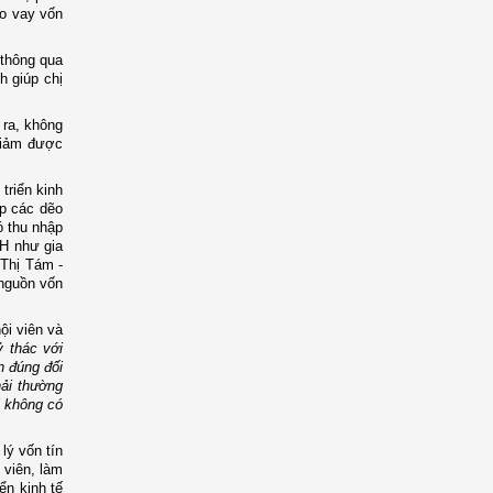
èo vay vốn
 thông qua
h giúp chị
 ra, không
giảm được
triển kinh
ấp các dẽo
ó thu nhập
XH như gia
 Thị Tám -
 nguồn vốn
ội viên và
 thác với
 đúng đối
hải thường
i không có
lý vốn tín
 viên, làm
ển kinh tế