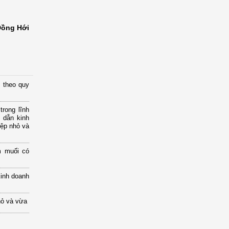
Đồng Hới
 theo quy
rong lĩnh
 dẫn kinh
iệp nhỏ và
m muối có
kinh doanh
hỏ và vừa