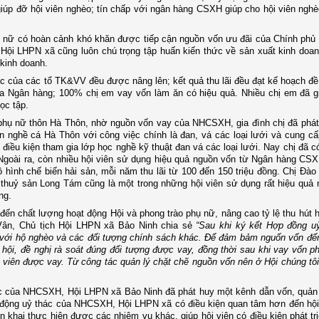
 giúp đỡ hội viên nghèo; tín chấp với ngân hàng CSXH giúp cho hội viên ngh
ụ nữ có hoàn cảnh khó khăn được tiếp cận nguồn vốn ưu đãi của Chính phủ
Hội LHPN xã cũng luôn chú trọng tập huấn kiến thức về sản xuất kinh doan
 kinh doanh.
c của các tổ TK&VV đều được nâng lên; kết quả thu lãi đều đạt kế hoạch đề
của Ngân hàng; 100% chị em vay vốn làm ăn có hiệu quả. Nhiều chị em đã 
ọc tập.
 phụ nữ thôn Hà Thôn
, nhờ nguồn vốn vay của NHCSXH, gia đình chị đã phát 
n nghề cá Hà Thôn với công việc chính là đan, vá các loại lưới và cung c
 điều kiện tham gia lớp học nghề kỹ thuật đan vá các loại lưới. Nay chị đã c
Ngoài ra, còn nhiều hội viên sử dụng hiệu quả nguồn vốn từ Ngân hàng CS
ô hình chế biến hải sản, mỗi năm thu lãi từ 100 đến 150 triệu đồng. Chị Đào
 thuỷ sản Long Tám cũng là một trong những hội viên sử dụng rất hiệu quả
ng.
đến chất lượng hoạt động Hội và phong trào phụ nữ, nâng cao tỷ lệ thu hút h
 Vân, Chủ tịch Hội LHPN xã Bảo Ninh chia sẻ
“Sau khi ký kết Hợp đồng uỷ
với hộ nghèo và các đối tượng chính sách khác. Để đảm bảm nguốn vốn đến
hội, đề nghị rà soát đúng đối tượng được vay, đồng thời sau khi vay vốn p
 viên được vay. Từ công tác quản lý chặt chẽ nguồn vốn nên ở Hội chúng tô
hác của NHCSXH, Hội LHPN xã Bảo Ninh đã phát huy một kênh dẫn vốn, quản 
t động uỷ thác của NHCSXH, Hội LHPN xã có điều kiện quan tâm hơn đến hội
n khai thực hiện được các nhiệm vụ khác, giúp hội viên có điều kiện phát tri