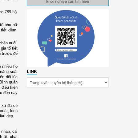
khởi nghiệp cần tìm hiểu
ho 789 hội
 tổ phụ nữ
tiết kiệm,
chăn nuôi,
ia tổ tiết
n trước để
o nhiều hộ
LINK
 năng suất
ển đổi lúa
 Bình quân
 điều kiện
ho đến nay
g xã đã có
xuất, kinh
iàu đẹp.
 nhập, cải
 tế, phát