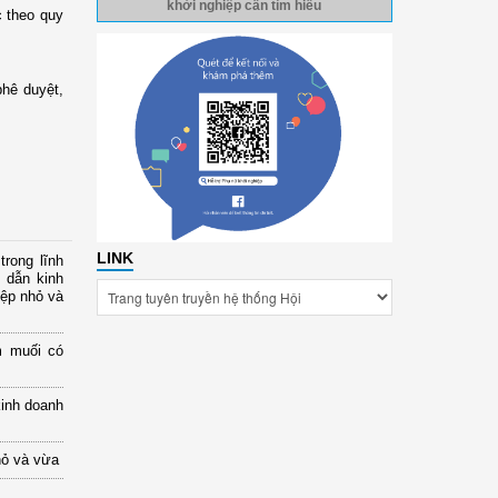
khởi nghiệp cần tìm hiểu
c theo quy
phê duyệt,
LINK
rong lĩnh
 dẫn kinh
iệp nhỏ và
m muối có
kinh doanh
hỏ và vừa