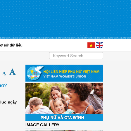
ơ sở dữ liệu
ào?
 lực ngày
IMAGE GALLERY