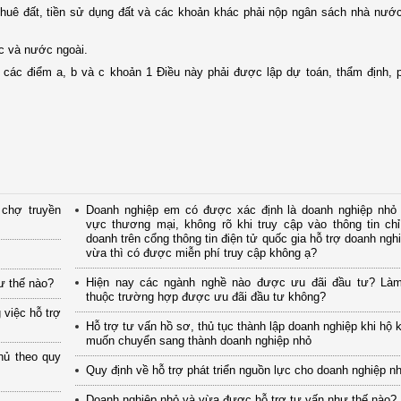
 thuê đất, tiền sử dụng đất và các khoản khác phải nộp ngân sách nhà nướ
c và nước ngoài.
 các điểm a, b và c khoản 1 Điều này phải được lập dự toán, thẩm định, 
chợ truyền
Doanh nghiệp em có được xác định là doanh nghiệp nhỏ t
vực thương mại, không rõ khi truy cập vào thông tin chỉ
doanh trên cổng thông tin điện tử quốc gia hỗ trợ doanh ngh
vừa thì có được miễn phí truy cập không ạ?
Hiện nay các ngành nghề nào được ưu đãi đầu tư? Là
ư thế nào?
thuộc trường hợp được ưu đãi đầu tư không?
 việc hỗ trợ
Hỗ trợ tư vấn hồ sơ, thủ tục thành lập doanh nghiệp khi hộ 
muốn chuyển sang thành doanh nghiệp nhỏ
hủ theo quy
Quy định về hỗ trợ phát triển nguồn lực cho doanh nghiệp n
Doanh nghiệp nhỏ và vừa được hỗ trợ tư vấn như thế nào?