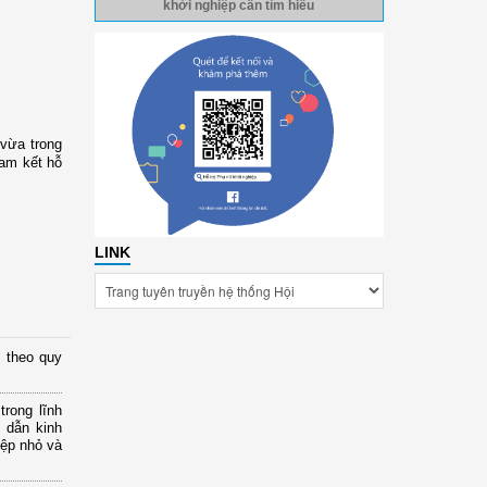
khởi nghiệp cần tìm hiểu
 vừa trong
cam kết hỗ
LINK
 theo quy
rong lĩnh
 dẫn kinh
iệp nhỏ và