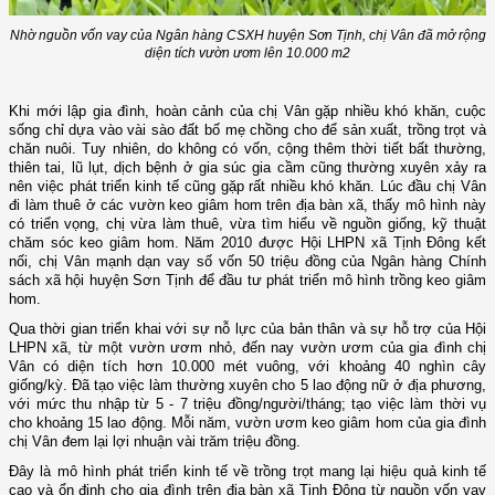
Nhờ nguồn vốn vay của Ngân hàng CSXH huyện Sơn Tịnh, chị Vân đã mở rộng
diện tích vườn ươm lên 10.000 m2
Khi mới lập gia đình, hoàn cảnh của chị Vân gặp nhiều khó khăn, cuộc
sống chỉ dựa vào vài sào đất bố mẹ chồng cho để sản xuất, trồng trọt và
chăn nuôi. Tuy nhiên, do không có vốn, cộng thêm thời tiết bất thường,
thiên tai, lũ lụt, dịch bệnh ở gia súc gia cầm cũng thường xuyên xảy ra
nên việc phát triển kinh tế cũng gặp rất nhiều khó khăn. Lúc đầu chị Vân
đi làm thuê ở các vườn keo giâm hom trên địa bàn xã, thấy mô hình này
có triển vọng, chị vừa làm thuê, vừa tìm hiểu về nguồn giống, kỹ thuật
chăm sóc keo giâm hom. Năm 2010 được Hội LHPN xã Tịnh Đông kết
nối, chị Vân mạnh dạn vay số vốn 50 triệu đồng của Ngân hàng Chính
sách xã hội huyện Sơn Tịnh để đầu tư phát triển mô hình trồng keo giâm
hom.
Qua thời gian triển khai với sự nỗ lực của bản thân và sự hỗ trợ của Hội
LHPN xã, từ một vườn ươm nhỏ, đến nay vườn ươm của gia đình chị
Vân có diện tích hơn 10.000 mét vuông, với khoảng 40 nghìn cây
giống/kỳ. Đã tạo việc làm thường xuyên cho 5 lao động nữ ở địa phương,
với mức thu nhập từ 5 - 7 triệu đồng/người/tháng; tạo việc làm thời vụ
cho khoảng 15 lao động. Mỗi năm, vườn ươm keo giâm hom của gia đình
chị Vân đem lại lợi nhuận vài trăm triệu đồng.
Đây là mô hình phát triển kinh tế về trồng trọt mang lại hiệu quả kinh tế
cao và ổn định cho gia đình trên địa bàn xã Tịnh Đông từ nguồn vốn vay