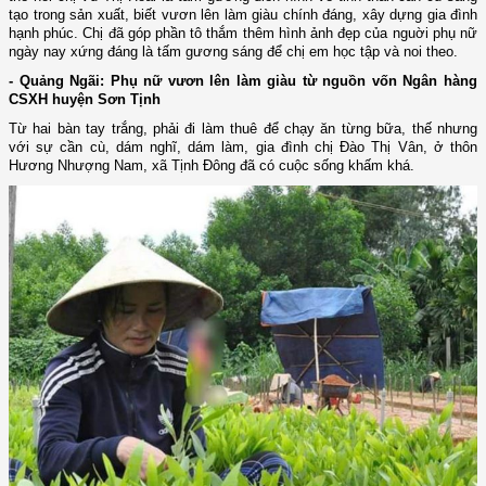
tạo trong sản xuất, biết vươn lên làm giàu chính đáng, xây dựng gia đình
hạnh phúc. Chị đã góp phần tô thắm thêm hình ảnh đẹp của nguời phụ nữ
ngày nay xứng đáng là tấm gương sáng để chị em học tập và noi theo.
- Quảng Ngãi: Phụ nữ vươn lên làm giàu từ nguồn vốn Ngân hàng
CSXH huyện Sơn Tịnh
Từ hai bàn tay trắng, phải đi làm thuê để chạy ăn từng bữa, thế nhưng
với sự cần cù, dám nghĩ, dám làm, gia đình chị Đào Thị Vân, ở thôn
Hương Nhượng Nam, xã Tịnh Đông đã có cuộc sống khấm khá.