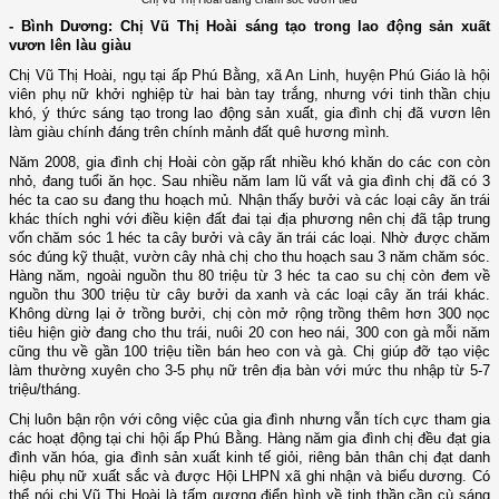
- Bình Dương: Chị Vũ Thị Hoài sáng tạo trong lao động sản xuất
vươn lên làu giàu
Chị Vũ Thị Hoài, ngụ tại ấp Phú Bằng, xã An Linh, huyện Phú Giáo là hội
viên phụ nữ khởi nghiệp từ hai bàn tay trắng, nhưng với tinh thần chịu
khó, ý thức sáng tạo trong lao động sản xuất, gia đình chị đã vươn lên
làm giàu chính đáng trên chính mảnh đất quê hương mình.
Năm 2008, gia đình chị Hoài còn gặp rất nhiều khó khăn do các con còn
nhỏ, đang tuổi ăn học. Sau nhiều năm lam lũ vất vả gia đình chị đã có 3
héc ta cao su đang thu hoạch mủ. Nhận thấy bưởi và các loại cây ăn trái
khác thích nghi với điều kiện đất đai tại địa phương nên chị đã tập trung
vốn chăm sóc 1 héc ta cây bưởi và cây ăn trái các loại. Nhờ được chăm
sóc đúng kỹ thuật, vườn cây nhà chị cho thu hoạch sau 3 năm chăm sóc.
Hàng năm, ngoài nguồn thu 80 triệu từ 3 héc ta cao su chị còn đem về
nguồn thu 300 triệu từ cây bưởi da xanh và các loại cây ăn trái khác.
Không dừng lại ở trồng bưởi, chị còn mở rộng trồng thêm hơn 300 nọc
tiêu hiện giờ đang cho thu trái, nuôi 20 con heo nái, 300 con gà mỗi năm
cũng thu về gần 100 triệu tiền bán heo con và gà. Chị giúp đỡ tạo việc
làm thường xuyên cho 3-5 phụ nữ trên địa bàn với mức thu nhập từ 5-7
triệu/tháng.
Chị luôn bận rộn với công việc của gia đình nhưng vẫn tích cực tham gia
các hoạt động tại chi hội ấp Phú Bằng. Hàng năm gia đình chị đều đạt gia
đình văn hóa, gia đình sản xuất kinh tế giỏi, riêng bản thân chị đạt danh
hiệu phụ nữ xuất sắc và được Hội LHPN xã ghi nhận và biểu dương. Có
thể nói chị Vũ Thị Hoài là tấm gương điển hình về tinh thần cần cù sáng