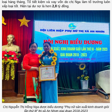
loại hàng tháng, Tổ tiết kiệm và vay vốn do chị Nga làm tổ trưởng luôn
xếp loại tốt. Hiện tại dư nợ là hơn
2,8
tỷ đồng.
Chị Nguyễn Thị Hồng Nga được biểu dương “Phụ nữ sản xuất kinh doanh giỏi
lần thứ III” thị xã An Nhơn giai đoạn 2018-2023