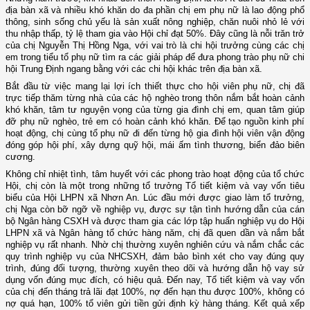
địa bàn xã và nhiều khó khăn do đa phần chị em phụ nữ là lao động phổ
thông, sinh sống chủ yếu là sản xuất nông nghiệp, chăn nuôi nhỏ lẻ với
thu nhập thấp, tỷ lệ tham gia vào Hội chỉ đạt 50%. Đây cũng là nỗi trăn trở
của chị Nguyễn Thị Hồng Nga, với vai trò là chi hội trưởng cùng các chị
em trong tiểu tổ phụ nữ tìm ra các giải pháp để đưa phong trào phụ nữ chi
hội Trung Định ngang bằng với các chi hội khác trên địa bàn xã.
Bắt đầu từ việc mang lại lợi ích thiết thực cho hội viên phụ nữ, chị đã
trực tiếp thăm từng nhà của các hộ nghèo trong thôn nắm bắt hoàn cảnh
khó khăn, tâm tư nguyện vọng của từng gia đình chị em, quan tâm giúp
đỡ phụ nữ nghèo, trẻ em có hoàn cảnh khó khăn. Để tạo nguồn kinh phí
hoạt động, chị cùng tổ phụ nữ đi đến từng hộ gia đình hội viên vận động
đóng góp hội phí, xây dựng quỹ hội, mái ấm tình thương, biển đảo biên
cương.
Không chỉ nhiệt tình, tâm huyết với các phong trào hoạt động của tổ chức
Hội, chị còn là một trong những tổ trưởng Tổ tiết kiệm và vay vốn tiêu
biểu của Hội LHPN xã Nhơn An. Lúc đầu mới được giao làm tổ trưởng,
chị Nga còn bỡ ngỡ về nghiệp vụ, được sự tận tình hướng dẫn của cán
bộ Ngân hàng CSXH và được tham gia các lớp tập huấn nghiệp vụ do Hội
LHPN xã và Ngân hàng tổ chức hàng năm, chị đã quen dần và nắm bắt
nghiệp vụ rất nhanh. Nhờ chị thường xuyên nghiên cứu và nắm chắc các
quy trình nghiệp vụ của NHCSXH, đảm bảo bình xét cho vay đúng quy
trình, đúng đối tượng, thường xuyên theo dõi và hướng dẫn hộ vay sử
dụng vốn đúng mục đích, có hiệu quả. Đến nay, Tổ tiết kiệm và vay vốn
của chị đến tháng trả lãi đạt 100%, nợ đến hạn thu được 100%, không có
nợ quá hạn, 100% tổ viên gửi tiền gửi định kỳ hàng tháng. Kết quả xếp