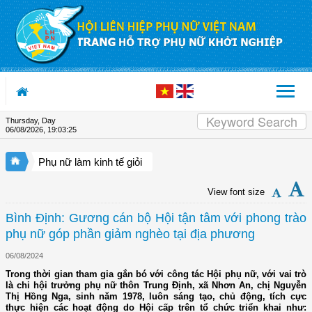
Skip to Content
Thursday, Day
06/08/2026
,
19:03:26
Phụ nữ làm kinh tế giỏi
View font size
Bình Định: Gương cán bộ Hội tận tâm với phong trào
phụ nữ góp phần giảm nghèo tại địa phương
06/08/2024
Trong thời gian tham gia gắn bó với công tác Hội phụ nữ, với vai trò
là chi hội trưởng phụ nữ thôn Trung Định, xã Nhơn An, chị Nguyễn
Thị Hồng Nga, sinh năm 1978, luôn sáng tạo, chủ động, tích cực
thực hiện các hoạt động do Hội cấp trên tổ chức triển khai như: