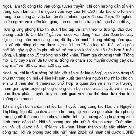
Ngoài làm tốt công tác vận động, tuyên truyền, chị còn hướng dẫn tổ viên
trong cách làm ăn. Từ nguồn vốn vay của NHCSXH đã tạo cho tổ viên
trong tổ có công ăn việc làm ổn định, nhiều người đã xóa được đói nghèo,
nhiều người vươn lên làm giàu, con em có tiền trang trải học hành đỗ đạt.
Hưởng ứng phong trào thi đua “Học tập và làm theo tư tưởng, đạo đức,
phong cách Hồ Chí Minh” gắn với cuộc vận động “Toàn dân đoàn kết xây
dựng nông thôn mới nâng cao, đô thị văn minh”, trong những năm qua,
chị đã vận động chị em thực hiện mô hình “Phân loại rác thải, đóng góp
phế liệu gây quỹ giúp phụ nữ và trẻ em khó khăn” với số tiền hơn 3 triệu
đồng, đã giúp cho 15 trường hợp khó khăn. Tham gia chương trình “Trồng
mới 1 tỷ cây xanh” đã tự ươm, trồng và chăm sóc “tuyến đường cây cau
cây mai” với 80 cây mai, 120 cây cau.
Ngoài ra, chị là tổ trưởng “tổ liên kết sản xuất lúa giống”, giao cho từng tổ
phụ nữ trong chi hội để liên kết sản xuất tạo thêm nguồn thu nhập cho chị
em từ 3 triệu đến 4 triệu/sào; phối hợp ra quân dọn vệ sinh môi trường;
tham gia tuyên truyền phòng chống dịch bệnh sốt xuất huyết, vệ sinh an
toàn thực phẩm; tuyên truyền cảnh giác với các thủ đoạn lừa đảo trên
không gian mạng…
10 năm gắn bó và dành nhiều tâm huyết trong công tác Hội, chị Nguyễn
Thị Hồng Nga đã tạo được niềm tin trong hội viên và góp phần đưa phong
trào phụ nữ thôn có nhiều chuyển biến tích cực, xứng đáng là gương điển
hình trong công tác Hội và phong trào phụ nữ ở địa phương. Cuối năm,
chi hội đã được Hội LHPN thị xã khen “Hoàn thành xuất sắc nhiệm vụ
công tác Hội và phong trào phụ nữ” năm 2024; cá nhân chị được UBND