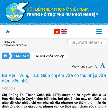
Skip to Content
Friday, Day
07/08/2026
,
03:07:02
VĂN BẢN
Tài liệu khởi nghiệp
View font size
Bà Rịa - Vũng Tàu: Giúp chị em vừa có thu nhập vừa
đảm việc nhà
19/12/2019
Chị Phùng Thị Thanh Xuân (SN 1979) được nhiều người dân ở xã
Hòa Hội, huyện Xuyên Mộc biết đến, bởi gần 2 năm nay, chị Xuân đã
giúp đỡ cho nhiều chị em phụ nữ địa phương có thêm thu nhập ổn
định từ việc may gia công, nhưng vẫn có thời gian chăm sóc cho gia