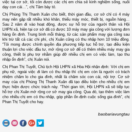
việc tại cơ sở, tôi còn được các chị em chia sẻ kinh nghiệm sống, nuôi
dạy con cái…”, chị Tâm bày tỏ.
Chị Phùng Thị Thanh Xuân cho biết, thời gian đầu, cơ sở chỉ có 4 máy
may nên gặp rất nhiều khó khăn, thiếu máy móc, thiết bị, nguồn hàng…
Sau 2 năm đi vào hoạt động, được sự hỗ trợ của người thân và Hội
LHPN xã, hiện tại cơ sở đã có được 10 máy may gia công với lượng đơn
hàng ổn định. Trung bình mỗi tháng, từ các sản phẩm may gia công sau
khi trừ tất cả các chi phí, chị Xuân cũng có thu nhập hơn 10 triệu đồng.
“Tôi mong được chính quyền địa phương tiếp tục hỗ trợ, tạo điều kiện
thuận lợi cho việc đầu tư, mở rộng cơ sở để có thêm nhiều máy may gia
công, thiết bị phụ trợ nhằm giúp đỡ nhiều chị em có việc làm, tạo thu
nhập ổn định”, chị Xuân nói.
Chị Phan Thị Tuyết, Chủ tịch Hội LHPN xã Hòa Hội nhận định: Với chị em
phụ nữ, ngoài việc đi làm có thu nhập thì chị em còn là người có trách
nhiệm chăm lo cho gia đình, nhất là chăm sóc con cái, nội trợ. Cơ sở
may của chị Phùng Thị Thanh Xuân đã tạo điều kiện cho nhiều chị em
thực hiện được chức trách này. “Thời gian tới, Hội LHPN xã sẽ tiếp tục
hỗ trợ chị Xuân mở rộng cơ sở may gia công. Qua đó, tạo thêm việc làm
cho nhiều chị em có thu nhập, góp phần ổn định cuộc sống gia đình”, chị
Phan Thị Tuyết cho hay.
baobariavungtau