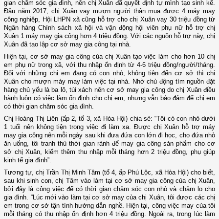
gian chăm sóc gia đình, nên chị Xuân đã quyết định tự mình tạo sinh kế.
Đầu năm 2017, chị Xuân vay mượn người thân mua được 4 máy may
công nghiệp, Hội LHPN xã cũng hỗ trợ cho chị Xuân vay 30 triệu đồng từ
Ngân hàng Chính sách xã hội và vận động hội viên phụ nữ hỗ trợ chị
Xuân 1 máy may gia công hơn 4 triệu đồng. Với các nguồn hỗ trợ này, chị
Xuân đã tạo lập cơ sở may gia công tại nhà.
Hiện tại, cơ sở may gia công của chị Xuân tạo việc làm cho hơn 10 chị
em phụ nữ trong xã, với thu nhập ổn định từ 4-6 triệu đồng/người/tháng.
Đối với những chị em đang có con nhỏ, không tiện đến cơ sở thì chị
Xuân cho mượn máy may làm việc tại nhà. Nhờ chủ động tìm nguồn đặt
hàng chủ yếu là ba lô, túi xách nên cơ sở may gia công do chị Xuân điều
hành luôn có việc làm ổn định cho chị em, nhưng vẫn bảo đảm để chị em
có thời gian chăm sóc gia đình.
Chị Hoàng Thị Liên (ấp 2, tổ 3, xã Hòa Hội) chia sẻ: “Tôi có con nhỏ dưới
1 tuổi nên không tiện trong việc đi làm xa. Được chị Xuân hỗ trợ máy
may gia công nên mỗi ngày sau khi đưa đứa con lớn đi học, cho đứa nhỏ
ăn uống, tôi tranh thủ thời gian rảnh để may gia công sản phẩm cho cơ
sở chị Xuân, kiếm thêm thu nhập mỗi tháng hơn 2 triệu đồng, phụ giúp
kinh tế gia đình”.
Tương tự, chị Trần Thị Minh Tâm (tổ 4, ấp Phú Lộc, xã Hòa Hội) cho biết,
sau khi sinh con, chị Tâm vào làm tại cơ sở may gia công của chị Xuân,
bởi đây là công việc để có thời gian chăm sóc con nhỏ và chăm lo cho
gia đình. “Lúc mới vào làm tại cơ sở may của chị Xuân, tôi được các chị
em trong cơ sở tận tình hướng dẫn nghề. Hiện tại, công việc may của tôi
mỗi tháng có thu nhập ổn định hơn 4 triệu đồng. Ngoài ra, trong lúc làm