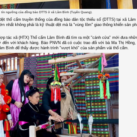
óa, tín ngưỡng của đồng bào DTTS ở xã Lâm Bình (Tuyên Quang).
 dệt thổ cẩm truyền thống của đồng bào dân tộc thiểu số (DTTS) tại xã Lâm 
 nhất không phải là kỹ thuật dệt mà là "vùng lõm" giao thông khiến sản p
 Hợp tác xã (HTX) Thổ cẩm Lâm Bình đã tìm ra một "cánh cửa" mới đưa nhữ
lý đến với khách hàng. Báo PNVN đã có cuộc trao đổi với bà Ma Thị Hồng,
âm Bình để thấy được hành trình "vượt khó" của sản phẩm vải thổ cẩm.