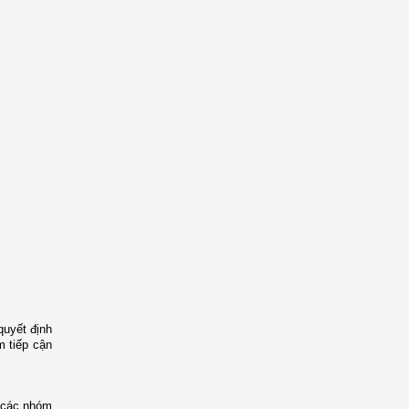
quyết định
m tiếp cận
p các nhóm