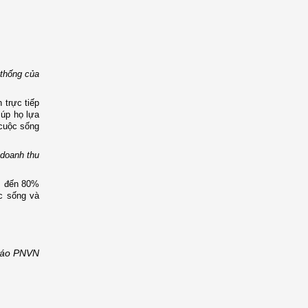
 thống của
 trực tiếp
iúp họ lựa
cuộc sống
 doanh thu
ếm đến 80%
c sống và
áo PNVN