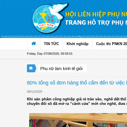
Skip to Content
TIN TỨC
Khởi nghiệp
Cuộc thi PNKN 2
Friday, Day 07/08/2026
,
09:59:03
Phụ nữ làm kinh tế giỏi
80% tổng số đơn hàng thổ cẩm đến từ việc 
08/12/2025
Khi sản phẩm công nghiệp giá rẻ tràn vào, nghề dệt th
chuyển đổi số đã mở ra “cánh cửa” mới cho nghề, đưa