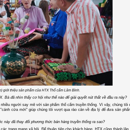
m) giới thiệu sản phẩm của HTX Thổ cẩm Lâm Bình.
X. Bà đã nhìn thấy cơ hội như thế nào để giải quyết nút thắt về đầu ra này?
t nhiều người say mê với sản phẩm thổ cẩm truyền thống. Vì vậy, chúng tôi 
 "cánh cửa mới" giúp chúng tôi vượt qua rào cản về địa lý để đưa sản phẩ
ệc này đã thay đổi phương thức bán hàng truyền thống ra sao?
ên các trang mạng xã hội. Để thuận tiện cho khách hàng, HTX cũng thành lậ