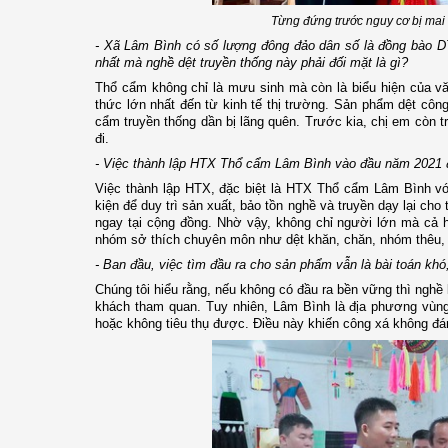
Từng đứng trước nguy cơ bị mai 
- Xã Lâm Bình có số lượng đông đảo dân số là đồng bào DT
nhất mà nghề dệt truyền thống này phải đối mặt là gì?
Thổ cẩm không chỉ là mưu sinh mà còn là biểu hiện của v
thức lớn nhất đến từ kinh tế thị trường. Sản phẩm dệt côn
cẩm truyền thống dần bị lãng quên. Trước kia, chị em còn t
đi.
- Việc thành lập HTX Thổ cẩm Lâm Bình vào đầu năm 2021 đ
Việc thành lập HTX, đặc biệt là HTX Thổ cẩm Lâm Bình với
kiện để duy trì sản xuất, bảo tồn nghề và truyền dạy lại cho
ngay tại cộng đồng. Nhờ vậy, không chỉ người lớn mà cả họ
nhóm sở thích chuyên môn như dệt khăn, chăn, nhóm thêu, 
- Ban đầu, việc tìm đầu ra cho sản phẩm vẫn là bài toán khó,
Chúng tôi hiểu rằng, nếu không có đầu ra bền vững thì nghề
khách tham quan. Tuy nhiên, Lâm Bình là địa phương vùng
hoặc không tiêu thụ được. Điều này khiến công xá không đán