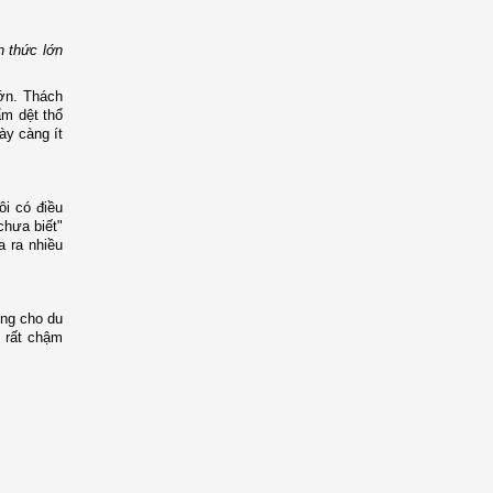
h thức lớn
lớn. Thách
ẩm dệt thổ
ày càng ít
ôi có điều
chưa biết"
a ra nhiều
ống cho du
ụ rất chậm