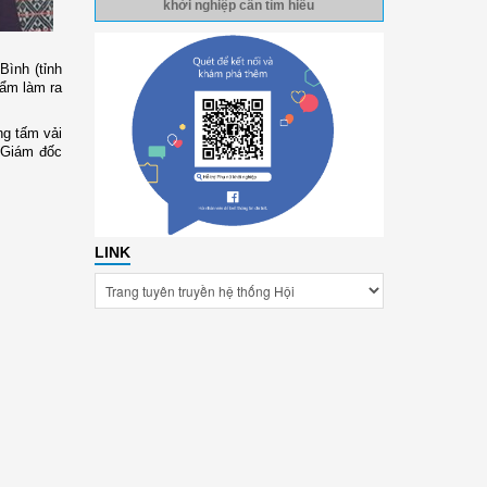
khởi nghiệp cần tìm hiểu
Bình (tỉnh
hẩm làm ra
ng tấm vải
 Giám đốc
LINK