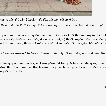
ố đúng đắn, thổ cẩm Lâm Bình đã đến gần hơn với du khách.
 then chốt. HTX đã làm gì để tạo dựng uy tín cho sản phẩm thủ công truyền
 qua mạng. Để tạo dựng lòng tin, các thành viên HTX thường xuyên ghi hình
ng chỉ giúp khách hàng thấy được sự tỉ mỉ, kỹ thuật truyền thống mà còn g
có tính ứng dụng, thẩm mỹ mà còn chứa đựng một câu chuyện nhân văn về 
i số và livestream bán hàng. Phương thức này đã tác động như thế nào đến
án hàng qua mạng xã hội, số lượng đơn đặt hàng đã tăng lên đáng kể, chi
 Mức thu nhập của các thành viên cũng cao hơn, giúp chị em ổn định cuộ
ng tôi hướng tới.
B