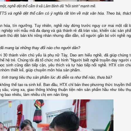
một, nghề dệt thổ cẩm ở xã Lâm Bình đã "hồi sinh" mạnh mẽ.
TS và nghề dệt thổ cẩm có ý nghĩa rất lớn về mặt văn hóa. Theo bà, thác
ăn hóa, tín ngưỡng. Tuy nhiên, nghề này đứng trước nguy cơ mai một rất 
g nghiệp với mẫu mã đa dạng và giá thành rẻ đã tràn vào, khiến các sản ph
ranh thủ dệt bán khi nông nhàn nhưng dần dần, số người gắn bó với nghề ng
ã mang lại những thay đổi nào cho người dân?
 30 thành viên chủ yếu là phụ nữ Tày, Dao am hiểu nghề, đã giúp chúng t
 thế hệ trẻ. Chúng tôi đã tổ chức mô hình "Người biết nghề truyền dạy người 
c sinh cũng dần tiếp cận, yêu thích và tự hào tiếp nối nghề. HTX còn chi
nhóm thiết kế, giúp chuyên môn hóa sản phẩm.
 tình trạng tiêu thụ sản phẩm lúc đó diễn ra như thế nào, thưa bà?
 không thể tạo ra sinh kế. Ban đầu, HTX chỉ bán theo phương thức truyền th
 sâu, vùng xa, giao thông không thuận tiện nên sản phẩm hầu như tiêu th
g bao nhiêu, làm nhiều chị em nản lòng.