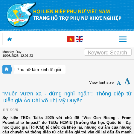
Skip to Content
Monday, Day
10/08/2026
,
12:01:23
Phụ nữ làm kinh tế giỏi
View font size
“Muốn vươn xa - đừng nghĩ ngắn”: Thông điệp từ
Diễn giả Áo Dài Võ Thị Mỹ Duyên
11/11/2025
Sự kiện TEDx Talks 2025 với chủ đề “Viet Gen Rising - From
Potential to Impact” do TEDx HCMIU (Trường Đại học Quốc tế - Đại
học Quốc gia TP.HCM) tổ chức đã khép lại, nhưng dư âm của những
câu chuyện và thông điệp từ các diễn giả trẻ vẫn để lại dấu ấn mạnh