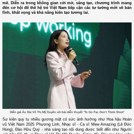
mẽ. Diễn ra trong không gian cởi mở, sáng tạo, chương trình mang
đến cơ hội để thế hệ trẻ Việt Nam tiếp cận các tư tưởng mới về bản
lĩnh, khát vọng và khả năng kiến tạo tương lai.
Diễn giả Áo Dài Võ Thị Mỹ Duyên với bài diễn thuyết “To Go Far, Don’t Think Short”
Sự kiện quy tụ nhiều gương mặt có sức ảnh hưởng như Hoa hậu Hoàn
vũ Việt Nam 2025 Phương Linh, Nhạc sĩ - Ca sĩ Mew Amazing (Lê Đức
Hùng), Đào Hữu Quý - nhà sáng tạo nội dung được biết đến như Người