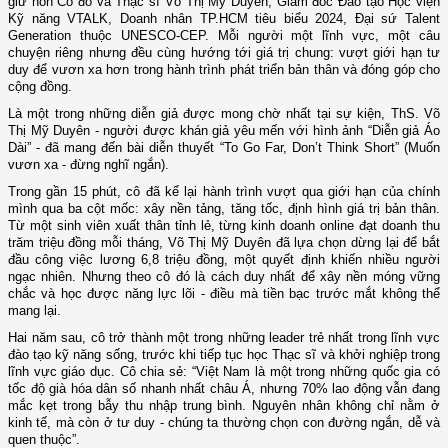
giữ hồn Cố đô và Thạc sĩ Võ Thị Mỹ Duyên, Giám đốc Đào tạo Học viện
Kỹ năng VTALK, Doanh nhân TP.HCM tiêu biểu 2024, Đại sứ Talent
Generation thuộc UNESCO-CEP. Mỗi người một lĩnh vực, một câu
chuyện riêng nhưng đều cùng hướng tới giá trị chung: vượt giới hạn tư
duy để vươn xa hơn trong hành trình phát triển bản thân và đóng góp cho
cộng đồng.
Là một trong những diễn giả được mong chờ nhất tại sự kiện, ThS. Võ
Thị Mỹ Duyên - người được khán giả yêu mến với hình ảnh “Diễn giả Áo
Dài” - đã mang đến bài diễn thuyết “To Go Far, Don’t Think Short” (Muốn
vươn xa - đừng nghĩ ngắn).
Trong gần 15 phút, cô đã kể lại hành trình vượt qua giới hạn của chính
mình qua ba cột mốc: xây nền tảng, tăng tốc, định hình giá trị bản thân.
Từ một sinh viên xuất thân tỉnh lẻ, từng kinh doanh online đạt doanh thu
trăm triệu đồng mỗi tháng, Võ Thị Mỹ Duyên đã lựa chọn dừng lại để bắt
đầu công việc lương 6,8 triệu đồng, một quyết định khiến nhiều người
ngạc nhiên. Nhưng theo cô đó là cách duy nhất để xây nền móng vững
chắc và học được năng lực lõi - điều mà tiền bạc trước mắt không thể
mang lại.
Hai năm sau, cô trở thành một trong những leader trẻ nhất trong lĩnh vực
đào tạo kỹ năng sống, trước khi tiếp tục học Thạc sĩ và khởi nghiệp trong
lĩnh vực giáo dục. Cô chia sẻ: “Việt Nam là một trong những quốc gia có
tốc độ già hóa dân số nhanh nhất châu Á, nhưng 70% lao động vẫn đang
mắc kẹt trong bẫy thu nhập trung bình. Nguyên nhân không chỉ nằm ở
kinh tế, mà còn ở tư duy - chúng ta thường chọn con đường ngắn, dễ và
quen thuộc”.