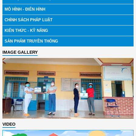
MÔ HÌNH - ĐIỂN HÌNH
CHÍNH SÁCH PHÁP LUẬT
KIẾN THỨC - KỸ NĂNG
SẢN PHẨM TRUYỀN THÔNG
IMAGE GALLERY
VIDEO