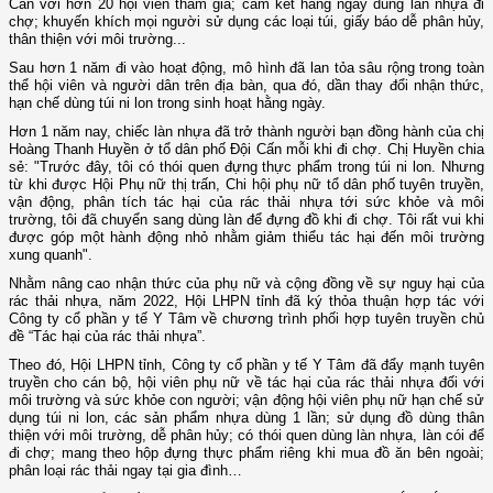
Cấn với hơn 20 hội viên tham gia; cam kết hằng ngày dùng làn nhựa đi
chợ; khuyến khích mọi người sử dụng các loại túi, giấy báo dễ phân hủy,
thân thiện với môi trường...
Sau hơn 1 năm đi vào hoạt động, mô hình đã lan tỏa sâu rộng trong toàn
thể hội viên và người dân trên địa bàn, qua đó, dần thay đổi nhận thức,
hạn chế dùng túi ni lon trong sinh hoạt hằng ngày.
Hơn 1 năm nay, chiếc làn nhựa đã trở thành người bạn đồng hành của chị
Hoàng Thanh Huyền ở tổ dân phố Đội Cấn mỗi khi đi chợ. Chị Huyền chia
sẻ: "Trước đây, tôi có thói quen đựng thực phẩm trong túi ni lon. Nhưng
từ khi được Hội Phụ nữ thị trấn, Chi hội phụ nữ tổ dân phố tuyên truyền,
vận động, phân tích tác hại của rác thải nhựa tới sức khỏe và môi
trường, tôi đã chuyển sang dùng làn để đựng đồ khi đi chợ. Tôi rất vui khi
được góp một hành động nhỏ nhằm giảm thiểu tác hại đến môi trường
xung quanh".
Nhằm nâng cao nhận thức của phụ nữ và cộng đồng về sự nguy hại của
rác thải nhựa, năm 2022, Hội LHPN tỉnh đã ký thỏa thuận hợp tác với
Công ty cổ phần y tế Y Tâm về chương trình phối hợp tuyên truyền chủ
đề “Tác hại của rác thải nhựa”.
Theo đó, Hội LHPN tỉnh, Công ty cổ phần y tế Y Tâm đã đẩy mạnh tuyên
truyền cho cán bộ, hội viên phụ nữ về tác hại của rác thải nhựa đối với
môi trường và sức khỏe con người; vận động hội viên phụ nữ hạn chế sử
dụng túi ni lon, các sản phẩm nhựa dùng 1 lần; sử dụng đồ dùng thân
thiện với môi trường, dễ phân hủy; có thói quen dùng làn nhựa, làn cói để
đi chợ; mang theo hộp đựng thực phẩm riêng khi mua đồ ăn bên ngoài;
phân loại rác thải ngay tại gia đình…