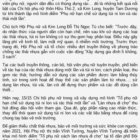
viên phụ nữ, người dân đều có thùng đựng rác... đó là những kết quả nổi
bật của Chi hội phụ nữ thôn Hữu Thủ 2, xã Kim Long, huyện Tam Dương
từ khi thành lập mô hình điểm “Phụ nữ hạn chế sử dụng túi ni lon và rác
thải một lần”.
Chủ tịch Hội Phụ nữ xã Kim Long Đỗ Thị Ngọc Tú cho biết: "Trước đây,
do nhận thức của người dân còn hạn chế, nên sau khi sử dụng các loại
rác thải nhựa, túi ni lon không có sự thu gom hay phân loại. Điều này gây
lãng phí về kinh tế, làm mất mỹ quan, ô nhiễm môi trường. Trước thực
trạng đó, Hội Phụ nữ xã tổ chức nhiều đợt truyền thông về phong trào
chống rác thải nhựa gắn với cuộc vận động “Xây dựng gia đình 5 không,
3 sạch”.
Tại các buổi truyền thông, cán bộ, hội viên phụ nữ tuyên truyền, phổ biến
về tác hại của rác thải nhựa dùng một lần và túi ni lon; cách phân loại, thu
gom rác thải; hướng dẫn sử dụng các sản phẩm được làm bằng thủy
tinh, sứ trong sinh hoạt để thay thế các sản phẩm làm từ nhựa…; sử
dụng làn nhựa, túi vải, làn cói để đựng thực phẩm và các đồ dùng cần
thiết...
Hiện nay, 15/15 Chi hội phụ nữ trong xã xây dựng mô hình “Tổ phụ nữ
hạn chế sử dụng túi ni lon và rác thải một lần” và “Làn nhựa đi chợ” thu
hút đông đảo hội viên tham gia. Qua đó, góp phần nâng cao nhận thức,
thay đổi thói quen sử dụng túi ni lon và các vật liệu bằng nhựa để cùng
chung tay bảo vệ môi trường.
Để giảm thiểu chất thải nhựa, bảo vệ môi trường và sức khỏe con người,
năm 2021, Hội Phụ nữ thị trấn Vĩnh Tường, huyện Vĩnh Tường đã triển
khai mô hình điểm “Tổ phụ nữ xách làn nhựa đi chợ” tại tổ dân phố Đội