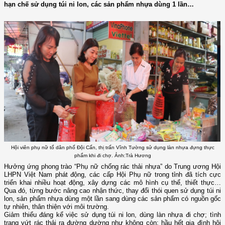
hạn chế sử dụng túi ni lon, các sản phẩm nhựa dùng 1 lần…
Hội viên phụ nữ tổ dân phố Đội Cấn, thị trấn Vĩnh Tường sử dụng làn nhựa đựng thực
phẩm khi đi chợ. Ảnh:Trà Hương
Hưởng ứng phong trào “Phụ nữ chống rác thải nhựa” do Trung ương Hội
LHPN Việt Nam phát động, các cấp Hội Phụ nữ trong tỉnh đã tích cực
triển khai nhiều hoạt động, xây dựng các mô hình cụ thể, thiết thực…
Qua đó, từng bước nâng cao nhận thức, thay đổi thói quen sử dụng túi ni
lon, sản phẩm nhựa dùng một lần sang dùng các sản phẩm có nguồn gốc
tự nhiên, thân thiện với môi trường.
Giảm thiểu đáng kể việc sử dụng túi ni lon, dùng làn nhựa đi chợ; tình
trạng vứt rác thải ra đường dường như không còn; hầu hết gia đình hội