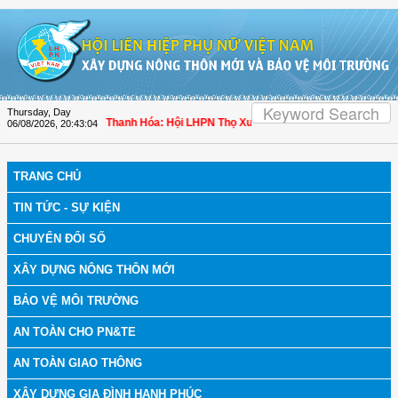
Skip to Content
Thursday, Day
chống dịch bệnh
| Thanh Hóa: Hội LHPN Thọ Xuân tích cực góp phần nâng cao tỷ
06/08/2026
,
20:43:05
TRANG CHỦ
TIN TỨC - SỰ KIỆN
CHUYỂN ĐỔI SỐ
XÂY DỰNG NÔNG THÔN MỚI
BẢO VỆ MÔI TRƯỜNG
AN TOÀN CHO PN&TE
AN TOÀN GIAO THÔNG
XÂY DỰNG GIA ĐÌNH HẠNH PHÚC