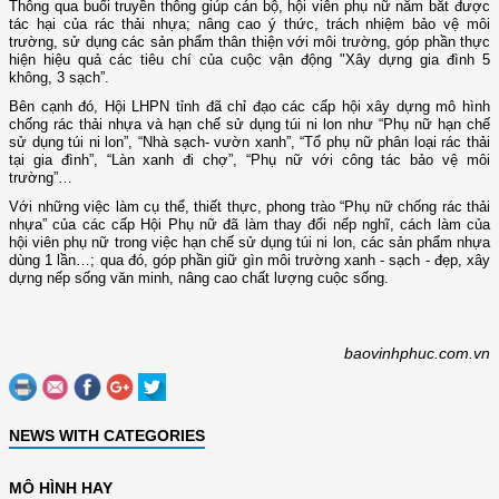
Thông qua buổi truyền thông giúp cán bộ, hội viên phụ nữ nắm bắt được
tác hại của rác thải nhựa; nâng cao ý thức, trách nhiệm bảo vệ môi
trường, sử dụng các sản phẩm thân thiện với môi trường, góp phần thực
hiện hiệu quả các tiêu chí của cuộc vận động "Xây dựng gia đình 5
không, 3 sạch”.
Bên cạnh đó, Hội LHPN tỉnh đã chỉ đạo các cấp hội xây dựng mô hình
chống rác thải nhựa và hạn chế sử dụng túi ni lon như “Phụ nữ hạn chế
sử dụng túi ni lon”, “Nhà sạch- vườn xanh”, “Tổ phụ nữ phân loại rác thải
tại gia đình”, “Làn xanh đi chợ”, “Phụ nữ với công tác bảo vệ môi
trường”…
Với những việc làm cụ thể, thiết thực, phong trào “Phụ nữ chống rác thải
nhựa” của các cấp Hội Phụ nữ đã làm thay đổi nếp nghĩ, cách làm của
hội viên phụ nữ trong việc hạn chế sử dụng túi ni lon, các sản phẩm nhựa
dùng 1 lần…; qua đó, góp phần giữ gìn môi trường xanh - sạch - đẹp, xây
dựng nếp sống văn minh, nâng cao chất lượng cuộc sống.
baovinhphuc.com.vn
NEWS WITH CATEGORIES
MÔ HÌNH HAY