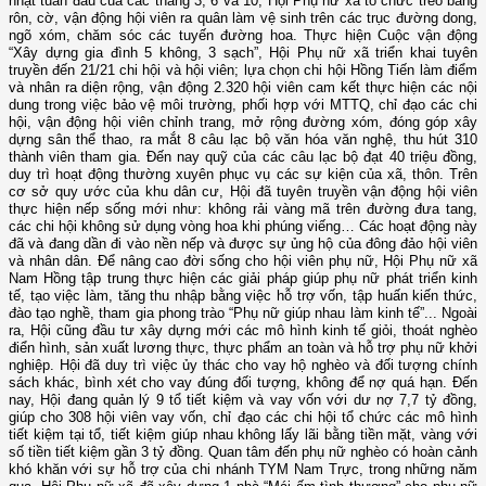
nhật tuần đầu của các tháng 3, 6 và 10, Hội Phụ nữ xã tổ chức treo băng
rôn, cờ, vận động hội viên ra quân làm vệ sinh trên các trục đường dong,
ngõ xóm, chăm sóc các tuyến đường hoa. Thực hiện Cuộc vận động
“Xây dựng gia đình 5 không, 3 sạch”, Hội Phụ nữ xã triển khai tuyên
truyền đến 21/21 chi hội và hội viên; lựa chọn chi hội Hồng Tiến làm điểm
và nhân ra diện rộng, vận động 2.320 hội viên cam kết thực hiện các nội
dung trong việc bảo vệ môi trường, phối hợp với MTTQ, chỉ đạo các chi
hội, vận động hội viên chỉnh trang, mở rộng đường xóm, đóng góp xây
dựng sân thể thao, ra mắt 8 câu lạc bộ văn hóa văn nghệ, thu hút 310
thành viên tham gia. Đến nay quỹ của các câu lạc bộ đạt 40 triệu đồng,
duy trì hoạt động thường xuyên phục vụ các sự kiện của xã, thôn. Trên
cơ sở quy ước của khu dân cư, Hội đã tuyên truyền vận động hội viên
thực hiện nếp sống mới như: không rải vàng mã trên đường đưa tang,
các chi hội không sử dụng vòng hoa khi phúng viếng… Các hoạt động này
đã và đang dần đi vào nền nếp và được sự ủng hộ của đông đảo hội viên
và nhân dân. Để nâng cao đời sống cho hội viên phụ nữ, Hội Phụ nữ xã
Nam Hồng tập trung thực hiện các giải pháp giúp phụ nữ phát triển kinh
tế, tạo việc làm, tăng thu nhập bằng việc hỗ trợ vốn, tập huấn kiến thức,
đào tạo nghề, tham gia phong trào “Phụ nữ giúp nhau làm kinh tế”... Ngoài
ra, Hội cũng đầu tư xây dựng mới các mô hình kinh tế giỏi, thoát nghèo
điển hình, sản xuất lương thực, thực phẩm an toàn và hỗ trợ phụ nữ khởi
nghiệp. Hội đã duy trì việc ủy thác cho vay hộ nghèo và đối tượng chính
sách khác, bình xét cho vay đúng đối tượng, không để nợ quá hạn. Đến
nay, Hội đang quản lý 9 tổ tiết kiệm và vay vốn với dư nợ 7,7 tỷ đồng,
giúp cho 308 hội viên vay vốn, chỉ đạo các chi hội tổ chức các mô hình
tiết kiệm tại tổ, tiết kiệm giúp nhau không lấy lãi bằng tiền mặt, vàng với
số tiền tiết kiệm gần 3 tỷ đồng. Quan tâm đến phụ nữ nghèo có hoàn cảnh
khó khăn với sự hỗ trợ của chi nhánh TYM Nam Trực, trong những năm