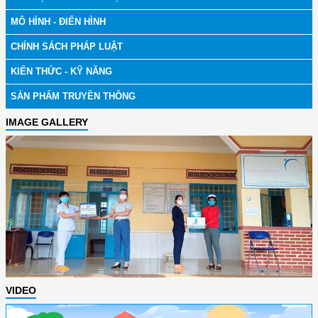
MÔ HÌNH - ĐIỂN HÌNH
CHÍNH SÁCH PHÁP LUẬT
KIẾN THỨC - KỸ NĂNG
SẢN PHẨM TRUYỀN THÔNG
IMAGE GALLERY
VIDEO