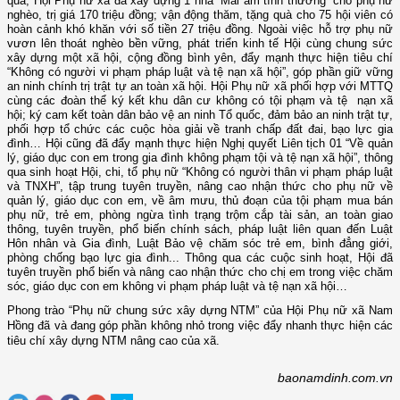
qua, Hội Phụ nữ xã đã xây dựng 1 nhà “Mái ấm tình thương” cho phụ nữ
nghèo, trị giá 170 triệu đồng; vận động thăm, tặng quà cho 75 hội viên có
hoàn cảnh khó khăn với số tiền 27 triệu đồng. Ngoài việc hỗ trợ phụ nữ
vươn lên thoát nghèo bền vững, phát triển kinh tế Hội cùng chung sức
xây dựng một xã hội, cộng đồng bình yên, đẩy mạnh thực hiện tiêu chí
“Không có người vi phạm pháp luật và tệ nạn xã hội”, góp phần giữ vững
an ninh chính trị trật tự an toàn xã hội. Hội Phụ nữ xã phối hợp với MTTQ
cùng các đoàn thể ký kết khu dân cư không có tội phạm và tệ nạn xã
hội; ký cam kết toàn dân bảo vệ an ninh Tổ quốc, đảm bảo an ninh trật tự,
phối hợp tổ chức các cuộc hòa giải về tranh chấp đất đai, bạo lực gia
đình… Hội cũng đã đẩy mạnh thực hiện Nghị quyết Liên tịch 01 “Về quản
lý, giáo dục con em trong gia đình không phạm tội và tệ nạn xã hội”, thông
qua sinh hoạt Hội, chi, tổ phụ nữ “Không có người thân vi phạm pháp luật
và TNXH”, tập trung tuyên truyền, nâng cao nhận thức cho phụ nữ về
quản lý, giáo dục con em, về âm mưu, thủ đoạn của tội phạm mua bán
phụ nữ, trẻ em, phòng ngừa tình trạng trộm cắp tài sản, an toàn giao
thông, tuyên truyền, phổ biến chính sách, pháp luật liên quan đến Luật
Hôn nhân và Gia đình, Luật Bảo vệ chăm sóc trẻ em, bình đẳng giới,
phòng chống bạo lực gia đình... Thông qua các cuộc sinh hoạt, Hội đã
tuyên truyền phổ biến và nâng cao nhận thức cho chị em trong việc chăm
sóc, giáo dục con em không vi phạm pháp luật và tệ nạn xã hội…
Phong trào “Phụ nữ chung sức xây dựng NTM” của Hội Phụ nữ xã Nam
Hồng đã và đang góp phần không nhỏ trong việc đẩy nhanh thực hiện các
tiêu chí xây dựng NTM nâng cao của xã.
baonamdinh.com.vn