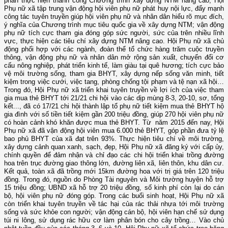
phần thực hiện thành công Chương trình xây dựng NTM nâng cao, Hội
Phụ nữ xã tập trung vận động hội viên phụ nữ phát huy nội lực, đẩy mạnh
công tác tuyên truyền giúp hội viên phụ nữ và nhân dân hiểu rõ mục đích,
ý nghĩa của Chương trình mục tiêu quốc gia về xây dựng NTM; vận động
phụ nữ tích cực tham gia đóng góp sức người, sức của trên nhiều lĩnh
vực, thực hiện các tiêu chí xây dựng NTM nâng cao. Hội Phụ nữ xã chủ
động phối hợp với các ngành, đoàn thể tổ chức hàng trăm cuộc truyền
thông, vận động phụ nữ và nhân dân mở rộng sản xuất, chuyển đổi cơ
cấu nông nghiệp, phát triển kinh tế, làm giàu tại quê hương; tích cực bảo
vệ môi trường sống, tham gia BHYT, xây dựng nếp sống văn minh, tiết
kiệm trong việc cưới, việc tang, phòng chống tội phạm và tệ nạn xã hội…
Trong đó, Hội Phụ nữ xã triển khai tuyên truyền về lợi ích của việc tham
gia mua thẻ BHYT tới 21/21 chi hội vào các dịp mùng 8-3, 20-10, sơ, tổng
kết..., đã có 17/21 chi hội thành lập tổ phụ nữ tiết kiệm mua thẻ BHYT hộ
gia đình với số tiền tiết kiệm gần 200 triệu đồng, giúp 270 hội viên phụ nữ
có hoàn cảnh khó khăn được mua thẻ BHYT. Từ năm 2015 đến nay, Hội
Phụ nữ xã đã vận động hội viên mua 6.000 thẻ BHYT, góp phần đưa tỷ lệ
bao phủ BHYT của xã đạt trên 93%. Thực hiện tiêu chí về môi trường,
xây dựng cảnh quan xanh, sạch, đẹp, Hội Phụ nữ xã đăng ký với cấp ủy,
chính quyền để đảm nhận và chỉ đạo các chi hội triển khai trồng đường
hoa trên trục đường giao thông lớn, đường liên xã, liên thôn, khu dân cư.
Kết quả, toàn xã đã trồng mới 15km đường hoa với trị giá trên 120 triệu
đồng. Trong đó, nguồn do Phòng Tài nguyên và Môi trường huyện hỗ trợ
15 triệu đồng; UBND xã hỗ trợ 20 triệu đồng, số kinh phí còn lại do cán
bộ, hội viên phụ nữ đóng góp. Trong các buổi sinh hoạt, Hội Phụ nữ xã
còn triển khai tuyên truyền về tác hại của rác thải nhựa tới môi trường
sống và sức khỏe con người; vận động cán bộ, hội viên hạn chế sử dụng
túi ni lông, sử dụng rác hữu cơ làm phân bón cho cây trồng… Vào chủ