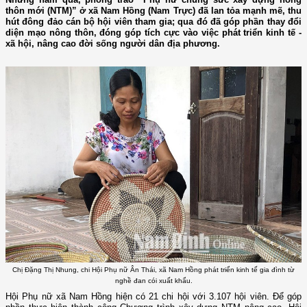
thôn mới (NTM)” ở xã Nam Hồng (Nam Trực) đã lan tỏa mạnh mẽ, thu
hút đông đảo cán bộ hội viên tham gia; qua đó đã góp phần thay đổi
diện mạo nông thôn, đóng góp tích cực vào việc phát triển kinh tế -
xã hội, nâng cao đời sống người dân địa phương.
Chị Đặng Thị Nhung, chi Hội Phụ nữ Ân Thái, xã Nam Hồng phát triển kinh tế gia đình từ
nghề đan cói xuất khẩu.
Hội Phụ nữ xã Nam Hồng hiện có 21 chi hội với 3.107 hội viên. Để góp