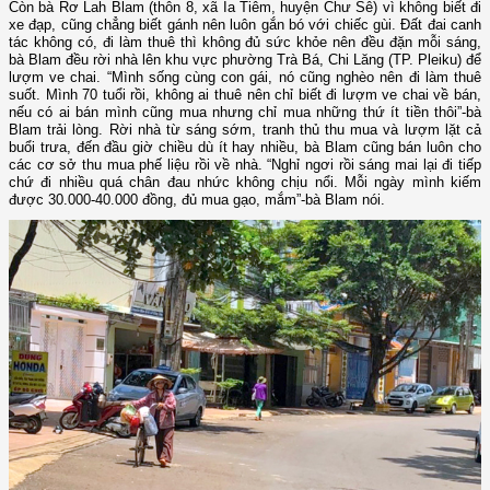
Còn bà Rơ Lah Blam (thôn 8, xã Ia Tiêm, huyện Chư Sê) vì không biết đi
xe đạp, cũng chẳng biết gánh nên luôn gắn bó với chiếc gùi. Đất đai canh
tác không có, đi làm thuê thì không đủ sức khỏe nên đều đặn mỗi sáng,
bà Blam đều rời nhà lên khu vực phường Trà Bá, Chi Lăng (TP. Pleiku) để
lượm ve chai. “Mình sống cùng con gái, nó cũng nghèo nên đi làm thuê
suốt. Mình 70 tuổi rồi, không ai thuê nên chỉ biết đi lượm ve chai về bán,
nếu có ai bán mình cũng mua nhưng chỉ mua những thứ ít tiền thôi”-bà
Blam trải lòng. Rời nhà từ sáng sớm, tranh thủ thu mua và lượm lặt cả
buổi trưa, đến đầu giờ chiều dù ít hay nhiều, bà Blam cũng bán luôn cho
các cơ sở thu mua phế liệu rồi về nhà. “Nghỉ ngơi rồi sáng mai lại đi tiếp
chứ đi nhiều quá chân đau nhức không chịu nổi. Mỗi ngày mình kiếm
được 30.000-40.000 đồng, đủ mua gạo, mắm”-bà Blam nói.