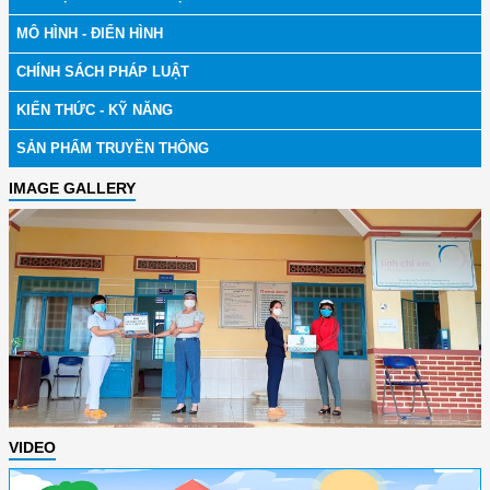
MÔ HÌNH - ĐIỂN HÌNH
CHÍNH SÁCH PHÁP LUẬT
KIẾN THỨC - KỸ NĂNG
SẢN PHẨM TRUYỀN THÔNG
IMAGE GALLERY
VIDEO