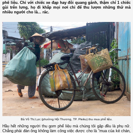
phế liệu. Chỉ với chiếc xe đạp hay đôi quang gánh, thậm chí 1 chiếc
gùi trên lưng, họ đi khắp mọi nơi chỉ để thu lượm những thứ mà
nhiều người cho là... rác.
Bà Võ Thị Lực (phường Hội Thương, TP. Pleiku) thu mua phế liệu.
Hầu hết những người thu gom phế liệu mà chúng tôi gặp đều là phụ nữ.
Chẳng phải đàn ông không làm công việc được cho là “mua của kẻ chán,