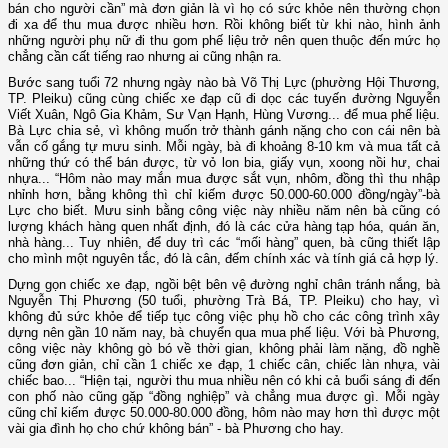
bán cho người cần” mà đơn giản là vì họ có sức khỏe nên thường chọn
đi xa để thu mua được nhiều hơn. Rồi không biết từ khi nào, hình ảnh
những người phụ nữ đi thu gom phế liệu trở nên quen thuộc đến mức họ
chẳng cần cất tiếng rao nhưng ai cũng nhận ra.
Bước sang tuổi 72 nhưng ngày nào bà Võ Thị Lực (phường Hội Thương,
TP. Pleiku) cũng cùng chiếc xe đạp cũ đi dọc các tuyến đường Nguyễn
Viết Xuân, Ngô Gia Khảm, Sư Vạn Hạnh, Hùng Vương... để mua phế liệu.
Bà Lực chia sẻ, vì không muốn trở thành gánh nặng cho con cái nên bà
vẫn cố gắng tự mưu sinh. Mỗi ngày, bà đi khoảng 8-10 km và mua tất cả
những thứ có thể bán được, từ vỏ lon bia, giấy vụn, xoong nồi hư, chai
nhựa... “Hôm nào may mắn mua được sắt vụn, nhôm, đồng thì thu nhập
nhỉnh hơn, bằng không thì chỉ kiếm được 50.000-60.000 đồng/ngày”-bà
Lực cho biết. Mưu sinh bằng công việc này nhiều năm nên bà cũng có
lượng khách hàng quen nhất định, đó là các cửa hàng tạp hóa, quán ăn,
nhà hàng... Tuy nhiên, để duy trì các “mối hàng” quen, bà cũng thiết lập
cho mình một nguyên tắc, đó là cân, đếm chính xác và tính giá cả hợp lý.
Dựng gọn chiếc xe đạp, ngồi bệt bên vệ đường nghỉ chân tránh nắng, bà
Nguyễn Thị Phương (50 tuổi, phường Trà Bá, TP. Pleiku) cho hay, vì
không đủ sức khỏe để tiếp tục công việc phụ hồ cho các công trình xây
dựng nên gần 10 năm nay, bà chuyển qua mua phế liệu. Với bà Phương,
công việc này không gò bó về thời gian, không phải làm nặng, đồ nghề
cũng đơn giản, chỉ cần 1 chiếc xe đạp, 1 chiếc cân, chiếc làn nhựa, vài
chiếc bao... “Hiện tại, người thu mua nhiều nên có khi cả buổi sáng đi đến
con phố nào cũng gặp “đồng nghiệp” và chẳng mua được gì. Mỗi ngày
cũng chỉ kiếm được 50.000-80.000 đồng, hôm nào may hơn thì được một
vài gia đình họ cho chứ không bán” - bà Phương cho hay.