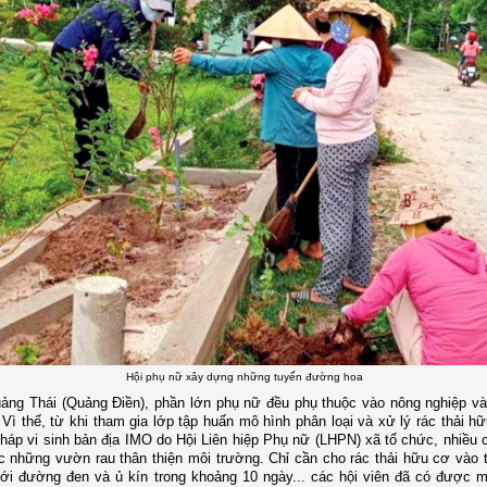
Hội phụ nữ xây dựng những tuyến đường hoa
ảng Thái (Quảng Điền), phần lớn phụ nữ đều phụ thuộc vào nông nghiệp và
Vì thế, từ khi tham gia lớp tập huấn mô hình phân loại và xử lý rác thải h
áp vi sinh bản địa IMO do Hội Liên hiệp Phụ nữ (LHPN) xã tổ chức, nhiều c
c những vườn rau thân thiện môi trường. Chỉ cần cho rác thải hữu cơ vào 
 với đường đen và ủ kín trong khoảng 10 ngày... các hội viên đã có được m