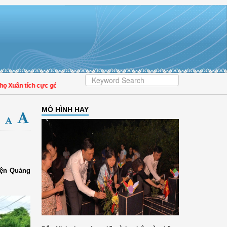
uân tích cực góp phần nâng cao tỷ lệ người dân tham gia bảo hiểm y tế
MÔ HÌNH HAY
yện Quảng