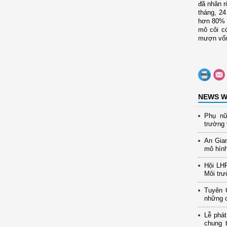
đã nhân r
tháng, 24
hơn 80% h
mô côi c
mượn vốn 
NEWS W
Phụ nữ
trường 
An Gia
mô hình
Hội LH
Môi trư
Tuyên 
những c
Lễ phát
chung 