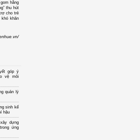
hu gom hằng
g” thu hút
rợ cho trẻ
m khó khăn
ienhue.vn/
yết góp ý
ảo vệ môi
ng quản lý
ng sinh kế
hí hậu
 xây dựng
 trong ứng