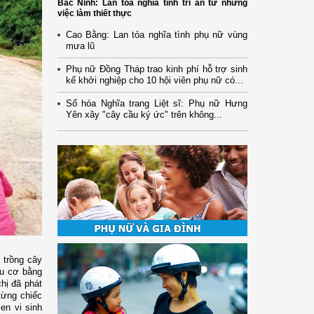
Bắc Ninh: Lan tỏa nghĩa tình tri ân từ những
việc làm thiết thực
Cao Bằng: Lan tỏa nghĩa tình phụ nữ vùng
mưa lũ
Phụ nữ Đồng Tháp trao kinh phí hỗ trợ sinh
kế khởi nghiệp cho 10 hội viên phụ nữ có...
Số hóa Nghĩa trang Liệt sĩ: Phụ nữ Hưng
Yên xây "cây cầu ký ức" trên không...
 trồng cây
ữu cơ bằng
hị đã phát
từng chiếc
en vi sinh