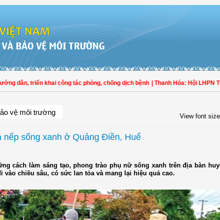
 dẫn, triển khai công tác phòng, chống dịch bệnh
| Thanh Hóa: Hội LHPN Thọ X
ảo vệ môi trường
View font size
a nếp sống xanh ở Quảng Điền, Huế
ng cách làm sáng tạo, phong trào phụ nữ sống xanh trên địa bàn hu
i vào chiều sâu, có sức lan tỏa và mang lại hiệu quả cao.