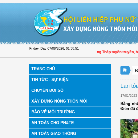
Skip to Content
Friday, Day 07/08/2026
,
01:38:52
Hội LHPN tỉnh Đồng Tháp tuyên truyền, hướng
TRANG CHỦ
B
TIN TỨC - SỰ KIỆN
Lan tỏ
CHUYỂN ĐỔI SỐ
17/01/2023
XÂY DỰNG NÔNG THÔN MỚI
Bằng nhữ
Điền đã đ
BẢO VỆ MÔI TRƯỜNG
AN TOÀN CHO PN&TE
AN TOÀN GIAO THÔNG