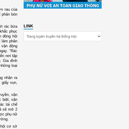
ờn rau của
í phân bón
LINK
ứt rác bừa
 khắc phục
n động hội
ể làm phân
c vận động
ngay. “Rác
ến nơi tập
. Gia đình
 những loại
g nhận ra
, giấy vụn,
ruyền, vận
 biệt, vận
ác tái chế
xã sẽ mở 2
ược phụ nữ
ường.
 hội cơ sở