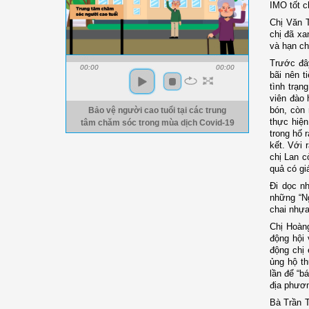
IMO tốt c
Chị Văn T
chị đã xa
và hạn ch
Trước đây
00:00
00:00
bãi nên t
tình trạ
viên đào 
bón, còn 
Bảo vệ người cao tuổi tại các trung
thực hiện
tâm chăm sóc trong mùa dịch Covid-19
trong hố 
kết. Với 
chị Lan c
quả có gi
Đi dọc n
những “Ng
chai nhựa
Chị Hoàng
động hội 
động chị 
ủng hộ th
lần để “b
địa phươn
Bà Trần 