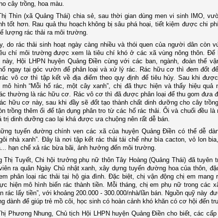
ho cây trồng, hoa màu.
hị Thìn (xã Quảng Thái) chia sẻ, sau thời gian dùng men vi sinh IMO, vư
nh tốt hơn. Rau quả thu hoạch không bị sâu phá hoại, tiết kiệm được chi ph
ế lượng rác thải ra môi trường.
, do rác thải sinh hoạt ngày càng nhiều và thói quen của người dân còn v
iêu chí môi trường được xem là tiêu chí khó ở các xã vùng nông thôn. Để
ng này, Hội LHPN huyện Quảng Điền cùng với các ban, ngành, đoàn thể vậ
hố ngay tại góc vườn để phân loại và xử lý rác. Rác hữu cơ thì đem đốt đ
rác vô cơ thì tập kết về địa điểm theo quy định để tiêu hủy. Sau khi đượ
 mô hình “Mỗi hố rác, một cây xanh”, chị đã thực hiện và thấy hiệu quả 
rác thường là rác hữu cơ. Rác vô cơ thì đã được phân loại để thu gom đưa đ
rác hữu cơ này, sau khi đầy sẽ đốt tạo thành chất dinh dưỡng cho cây trồng
òn trồng thêm ổi để tận dụng phân tro từ các hố rác thải. Ổi và chuối đều là
á trị dinh dưỡng cao lại khá được ưa chuộng nên rất dễ bán.
hững tuyến đường chính ven các xã của huyện Quảng Điền có thể dễ dàn
ôi nhà xanh”. Đây là nơi tập kết rác thải tái chế như bìa cacton, vỏ lon bia
... hạn chế xả rác bừa bãi, ảnh hưởng đến môi trường.
 Thị Tuyết, Chi hội trưởng phụ nữ thôn Tây Hoàng (Quảng Thái) đã tuyên t
viên ra quân Ngày Chủ nhật xanh, xây dựng tuyến đường hoa của thôn, đặc
em phân loại rác thải tại hộ gia đình. Đặc biệt, chị vận động chị em mang r
ực hiện mô hình biến rác thành tiền. Mỗi tháng, chị em phụ nữ trong các 
án rác lấy tiền”, với khoảng 200.000 - 300.000/nhà/lần bán. Nguồn quỹ này đ
g dành để giúp trẻ mồ côi, học sinh có hoàn cảnh khó khăn có cơ hội đến tr
Thị Phương Nhung, Chủ tịch Hội LHPN huyện Quảng Điền cho biết, các cấp