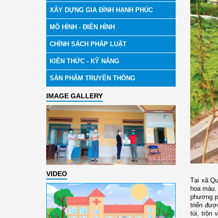
XÂY DỰNG GIA ĐÌNH HẠNH PHÚC
MÔ HÌNH - ĐIỂN HÌNH
CHÍNH SÁCH PHÁP LUẬT
KIẾN THỨC - KỸ NĂNG
SẢN PHẨM TRUYỀN THÔNG
IMAGE GALLERY
VIDEO
Tại xã Qu
hoa màu. 
phương ph
triển đượ
túi, trộn