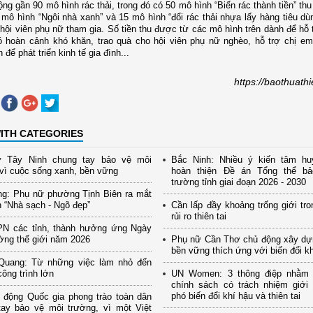
ộng gần 90 mô hình rác thải, trong đó có 50 mô hình “Biến rác thành tiền” t
 mô hình “Ngôi nhà xanh” và 15 mô hình “đổi rác thải nhựa lấy hàng tiêu dùn
ội viên phụ nữ tham gia. Số tiền thu được từ các mô hình trên dành để hỗ t
ó hoàn cảnh khó khăn, trao quà cho hội viên phụ nữ nghèo, hỗ trợ chị e
để phát triển kinh tế gia đình...
https://baothuath
ITH CATEGORIES
 Tây Ninh chung tay bảo vệ môi
Bắc Ninh: Nhiều ý kiến tâm hu
vì cuộc sống xanh, bền vững
hoàn thiện Đề án Tổng thể b
trường tỉnh giai đoạn 2026 - 2030
ng: Phụ nữ phường Tịnh Biên ra mắt
 “Nhà sạch - Ngõ đẹp”
Cần lấp đầy khoảng trống giới tro
rủi ro thiên tai
PN các tỉnh, thành hưởng ứng Ngày
ờng thế giới năm 2026
Phụ nữ Cần Thơ chủ động xây dự
bền vững thích ứng với biến đổi k
Quang: Từ những việc làm nhỏ đến
ông trình lớn
UN Women: 3 thông điệp nhằm
chính sách có trách nhiệm giới
phó biến đổi khí hậu và thiên tai
 động Quốc gia phong trào toàn dân
tay bảo vệ môi trường, vì một Việt