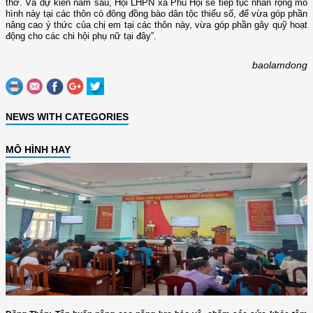
thờ. Và dự kiến năm sau, Hội LHPN xã Phú Hội sẽ tiếp tục nhân rộng mô
hình này tại các thôn có đông đồng bào dân tộc thiểu số, để vừa góp phần
nâng cao ý thức của chị em tại các thôn này, vừa góp phần gây quỹ hoạt
động cho các chi hội phụ nữ tại đây”.
baolamdong
NEWS WITH CATEGORIES
MÔ HÌNH HAY