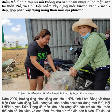
điểm Mô hình “Phụ nữ nói không với sản phẩm nhựa dùng một lần”
tại thôn Pré, xã Phú Hội nhằm xây dựng môi trường xanh - sạch -
đẹp, góp phần xây dựng nông thôn mới địa phương.
Chị em hội viên phụ nữ thôn Pré phân loại, tập hợp rác thải nhựa
Năm 2020, hưởng ứng phát động của Hội LHPN tỉnh Lâm Đồng về thực
hiện Cuộc vận động “Nói không với sản phẩm nhựa sử dụng một lần”, Hội
LHPN huyện Đức Trọng đã triển khai sâu rộng đến các cơ sở Hội, toàn
thể cán bộ, hội viên và các tầng lớp phụ nữ trên địa bàn huyện. Từ đó, đã