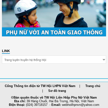
LINK
Cổng Thông tin điện tử TW Hội LHPN Việt Nam
Trang chủ
Sơ đồ trang
©Bản quyền thuộc về TW Hội Liên Hiệp Phụ Nữ Việt Nam
Địa chỉ:
39 Hàng Chuối, Hai Bà Trưng, Hà Nội, Việt Nam
Điện thoại:
(024) 39718157 -
Email:
webhoilh
pnvn@yahoo.com