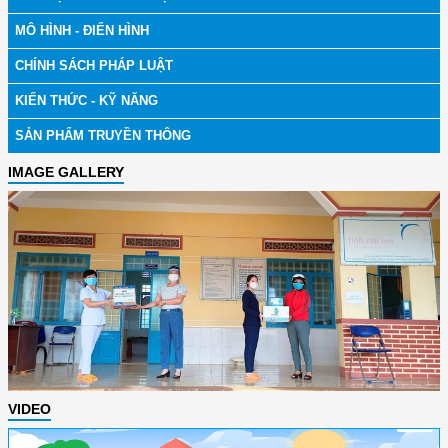
MÔ HÌNH - ĐIỂN HÌNH
CHÍNH SÁCH PHÁP LUẬT
KIẾN THỨC - KỸ NĂNG
SẢN PHẨM TRUYỀN THÔNG
IMAGE GALLERY
VIDEO