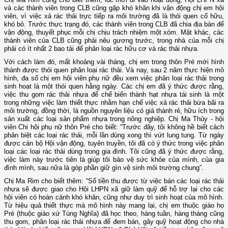
và các thành viên trong CLB cũng gặp khó khăn khi vận động chị em hội
viên, vì việc xả rác thải trực tiếp ra môi trường đã là thói quen cố hữu,
khó bỏ. Trước thực trạng đó, các thành viên trong CLB đã chia địa bàn để
vận động, thuyết phục mỗi chị chịu trách nhiệm một xóm. Mặt khác, các
thành viên của CLB cũng phải nêu gương trước, trong nhà của mỗi chị
phải có ít nhất 2 bao tải để phân loại rác hữu cơ và rác thải nhựa.
Với cách làm đó, mất khoảng vài tháng, chị em trong thôn Pré mới hình
thành được thói quen phân loại rác thải. Và nay, sau 2 năm thực hiện mô
hình, đa số chị em hội viên phụ nữ đều xem việc phân loại rác thải trong
sinh hoạt là một thói quen hằng ngày. Các chị em đã ý thức được rằng,
việc thu gom rác thải nhựa để chế biến thành hạt nhựa tái sinh là một
trong những việc làm thiết thực nhằm hạn chế việc xả rác thải bừa bãi ra
môi trường, đồng thời, là nguồn nguyên liệu có giá thành rẻ, hữu ích trong
sản xuất các loại sản phẩm nhựa trong nông nghiệp. Chị Ma Thủy - hội
viên Chi hội phụ nữ thôn Pré cho biết: “Trước đây, tôi không hề biết cách
phân biệt các loại rác thải, mỗi lần dùng xong thì vứt lung tung. Từ ngày
được cán bộ Hội vận động, tuyên truyền, tôi đã có ý thức trong việc phân
loại các loại rác thải dùng trong gia đình. Tôi cũng đã ý thức được rằng,
việc làm này trước tiên là giúp tôi bảo vệ sức khỏe của mình, của gia
đình mình, sau nữa là góp phần giữ gìn vệ sinh môi trường chung”.
Chị Ma Rim cho biết thêm: “Số tiền thu được từ việc bán các loại rác thải
nhựa sẽ được giao cho Hội LHPN xã giữ làm quỹ để hỗ trợ lại cho các
hội viên có hoàn cảnh khó khăn, cũng như duy trì sinh hoạt của mô hình.
Từ hiệu quả thiết thực mà mô hình này mang lại, chị em thuộc giáo họ
Pré (thuộc giáo xứ Tùng Nghĩa) đã học theo, hàng tuần, hàng tháng cũng
thu gom, phân loại rác thải nhựa để đem bán, gây quỹ hoạt động cho nhà