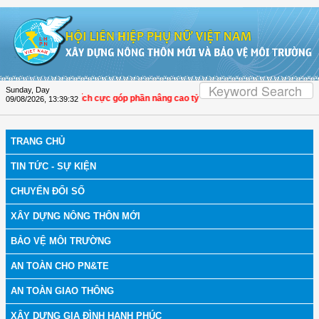
Skip to Content
Sunday, Day
LHPN Thọ Xuân tích cực góp phần nâng cao tỷ lệ người dân tham gia bảo hiểm y
09/08/2026
,
13:39:32
TRANG CHỦ
TIN TỨC - SỰ KIỆN
CHUYỂN ĐỔI SỐ
XÂY DỰNG NÔNG THÔN MỚI
BẢO VỆ MÔI TRƯỜNG
AN TOÀN CHO PN&TE
AN TOÀN GIAO THÔNG
XÂY DỰNG GIA ĐÌNH HẠNH PHÚC