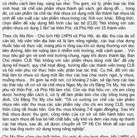
có nhiều cách làm hay, sáng tạo như: Thu gom, xử lý, phân loại rác thải
sinh hoạt, tái chế sản phẩm nhựa thành giỏ xách, giỏ đựng đồ…, trong
đó, có sản phẩm tái chế rác thải nhựa sử dụng một lần thành hạt nhựa tái
sinh để sản xuất các sản phẩm nhựa trong các lĩnh vực khác. Đồng thời,
chọn điểm để xây dựng Mô hình câu lạc bộ (CLB) “Nói không với sản
phẩm nhựa sử dụng 1 lần” tại thôn Pré, xã Phú Hội với 15 thành viên.
Theo chị Ma Rim - Chủ tịch Hội LHPN xã Phú Hội, do đặc thù của đa số
cán bộ, hội viên trên địa bàn xã là làm nông nghiệp, các loại chai đựng
thuốc bảo vệ thực vật, màng phủ ni lông sau khi sử dụng thường vứt dọc
bên đường, bên bờ ruộng làm ô nhiễm môi trường, mất cảnh quan… Với
mục tiêu giữ gìn vệ sinh môi trường chung, ngay khi được thành lập, Ban
Chủ nhiệm CLB “Nói không với sản phẩm nhựa dùng một lần” đã xây
dựng kế hoạch, quy chế hoạt động, hướng dẫn các thành viên trong CLB
và hội viên phụ nữ thực hiện việc phân loại rác thải. Cụ thể, đối với rác
thải làm từ nhựa sử dụng một lần như các loại chai nước ngọt, ly nhựa,
muỗng nhựa… thì gom lại một nơi, cứ khoảng 2 tuần, sẽ tập hợp các loại
rác thải này về cơ sở tái chế nhựa Ngọc Mỵ do chị Đặng Thị Mỵ, hội viên
phụ nữ thôn Pré, xã Phú Hội làm chủ. Còn rác thải hữu cơ, chị em cũng
được hướng dẫn cách ủ, xử lý để làm phân bón cho cây trồng trong gia
đình. Chị Đặng Thị Mỵ cho biết: “Tôi có xưởng sơ chế các sản phẩm
nhựa nên việc thu mua các sản phẩm này cho chị em trong CLB, trong
thôn cũng rất thuận tiện. Giá thu mua khoảng 7-8 ngàn đồng/kg. Sau khi
thải nhựa được thu gom, công nhân của cơ sở sẽ tiến hành băm vụn,
làm sạch nhựa để loại bỏ hết chất bẩn, sấy khô và đem vào máy ép thành
các hạt nhựa, sau đó, sẽ được chuyển về TP Hồ Chí Minh để sản xuất
các loại ống nước sử dụng trong nông nghiệp”.
Chị Ma Rim cũng cho biết thêm, lúc mới đi vào hoạt động, Hội LHPN xã