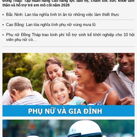
Đồng Tháp: Tập huấn nâng cao năng lực bảo vệ, chăm sóc sức khỏe tâm
thần và hỗ trợ trẻ em mồ côi năm 2026
Bắc Ninh: Lan tỏa nghĩa tình tri ân từ những việc làm thiết thực
Cao Bằng: Lan tỏa nghĩa tình phụ nữ vùng mưa lũ
Phụ nữ Đồng Tháp trao kinh phí hỗ trợ sinh kế khởi nghiệp cho 10 hội
viên phụ nữ có...