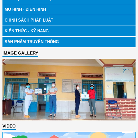
MÔ HÌNH - ĐIỂN HÌNH
CHÍNH SÁCH PHÁP LUẬT
KIẾN THỨC - KỸ NĂNG
SẢN PHẨM TRUYỀN THÔNG
IMAGE GALLERY
VIDEO