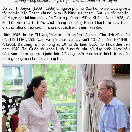
hương tưởng nhớ cố Chủ tịch Hội LHPN Việt Nam Lê Thị Xuyến
Bà Lê Thị Xuyến (1909 - 1996) là người phụ nữ đầu tiên ở xứ Quảng vừa
tốt nghiệp bậc Thành chung, vừa đỗ bằng sư phạm. Sau khi tốt nghiệp,
bà được giữ lại làm giáo viên Trường nữ sinh Đồng Khánh. Năm 1928, bà
kết hôn với nhà trí thức cách mạng nổi tiếng Phan Thanh, từ đây tham
gia các phong trào cách mạng một cách âm thầm, kín đáo.
Năm 1946, bà Lê Thị Xuyến được tín nhiệm bầu làm Chủ tịch đầu tiên
của Hội LHPN Việt Nam và giữ chức vụ này suốt 10 năm liền (10/1946 -
4/1956). Bà cũng là một trong số 10 nữ đại biểu Quốc hội khóa đầu tiên
năm 1946. Tại Quốc hội khóa I, bà là người phụ nữ duy nhất được bầu
vào Ban Thường trực Quốc hội. Cả cuộc đời của bà là hành trình của
những cống hiến bền bỉ và lặng thầm.