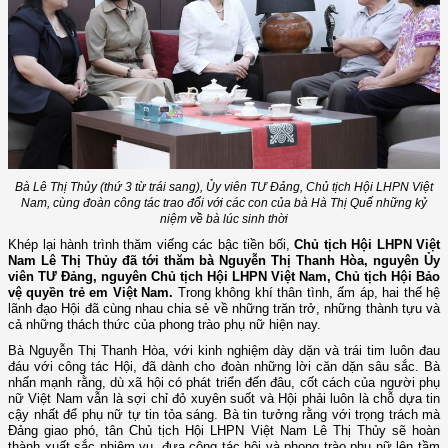
Bà Lê Thị Thủy (thứ 3 từ trái sang), Ủy viên TƯ Đảng, Chủ tịch Hội LHPN Việt
Nam, cùng đoàn công tác trao đổi với các con của bà Hà Thị Quế những kỷ
niệm về bà lúc sinh thời
Khép lại hành trình thăm viếng các bậc tiền bối,
Chủ tịch Hội LHPN Việt
Nam Lê Thị Thủy đã tới thăm bà Nguyễn Thị Thanh Hòa, nguyên Ủy
viên TƯ Đảng, nguyên Chủ tịch Hội LHPN Việt Nam, Chủ tịch Hội Bảo
vệ quyền trẻ em Việt Nam.
Trong không khí thân tình, ấm áp, hai thế hệ
lãnh đạo Hội đã cùng nhau chia sẻ về những trăn trở, những thành tựu và
cả những thách thức của phong trào phụ nữ hiện nay.
Bà Nguyễn Thị Thanh Hòa, với kinh nghiệm dày dặn và trái tim luôn đau
đáu với công tác Hội, đã dành cho đoàn những lời căn dặn sâu sắc. Bà
nhấn mạnh rằng, dù xã hội có phát triển đến đâu, cốt cách của người phụ
nữ Việt Nam vẫn là sợi chỉ đỏ xuyên suốt và Hội phải luôn là chỗ dựa tin
cậy nhất để phụ nữ tự tin tỏa sáng. Bà tin tưởng rằng với trọng trách mà
Đảng giao phó, tân Chủ tịch Hội LHPN Việt Nam Lê Thị Thủy sẽ hoàn
thành xuất sắc nhiệm vụ, đưa công tác hội và phong trào phụ nữ lên tầm