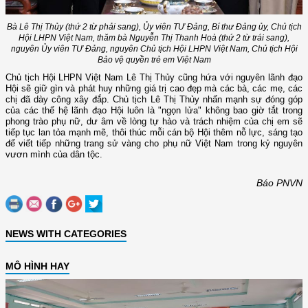
Bà Lê Thị Thủy (thứ 2 từ phải sang), Ủy viên TƯ Đảng, Bí thư Đảng ủy, Chủ tịch
Hội LHPN Việt Nam, thăm bà Nguyễn Thị Thanh Hoà (thứ 2 từ trái sang),
nguyên Ủy viên TƯ Đảng, nguyên Chủ tịch Hội LHPN Việt Nam, Chủ tịch Hội
Bảo vệ quyền trẻ em Việt Nam
Chủ tịch Hội LHPN Việt Nam Lê Thị Thủy cũng hứa với nguyên lãnh đạo
Hội sẽ giữ gìn và phát huy những giá trị cao đẹp mà các bà, các mẹ, các
chị đã dày công xây đắp. Chủ tịch Lê Thị Thủy nhấn mạnh sự đóng góp
của các thế hệ lãnh đạo Hội luôn là "ngọn lửa" không bao giờ tắt trong
phong trào phụ nữ, dư âm về lòng tự hào và trách nhiệm của chị em sẽ
tiếp tục lan tỏa mạnh mẽ, thôi thúc mỗi cán bộ Hội thêm nỗ lực, sáng tạo
để viết tiếp những trang sử vàng cho phụ nữ Việt Nam trong kỷ nguyên
vươn mình của dân tộc.
Báo PNVN
NEWS WITH CATEGORIES
MÔ HÌNH HAY