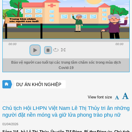
00:00
00:00
Bảo vệ người cao tuổi tại các trung tâm chăm sóc trong mùa dịch
Covid-19
DỰ ÁN KHỞI NGHIỆP
View font size
Chủ tịch Hội LHPN Việt Nam Lê Thị Thủy tri ân những
người đặt nền móng và giữ lửa phong trào phụ nữ
01/04/2026
Sáng 1/4, bà Lê Thị Thủy, Ủy viên TƯ Đảng, Bí thư Đảng ủy, Chủ tịch