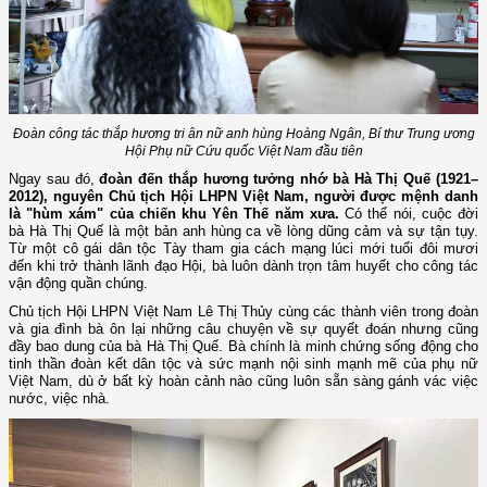
Đoàn công tác thắp hương tri ân nữ anh hùng Hoàng Ngân, Bí thư Trung ương
Hội Phụ nữ Cứu quốc Việt Nam đầu tiên
Ngay sau đó,
đoàn đến thắp hương tưởng nhớ bà Hà Thị Quế (1921–
2012), nguyên Chủ tịch Hội LHPN Việt Nam, người được mệnh danh
là "hùm xám" của chiến khu Yên Thế năm xưa.
Có thể nói, cuộc đời
bà Hà Thị Quế là một bản anh hùng ca về lòng dũng cảm và sự tận tụy.
Từ một cô gái dân tộc Tày tham gia cách mạng lúci mới tuổi đôi mươi
đến khi trở thành lãnh đạo Hội, bà luôn dành trọn tâm huyết cho công tác
vận động quần chúng.
Chủ tịch Hội LHPN Việt Nam Lê Thị Thủy cùng các thành viên trong đoàn
và gia đình bà ôn lại những câu chuyện về sự quyết đoán nhưng cũng
đầy bao dung của bà Hà Thị Quế. Bà chính là minh chứng sống động cho
tinh thần đoàn kết dân tộc và sức mạnh nội sinh mạnh mẽ của phụ nữ
Việt Nam, dù ở bất kỳ hoàn cảnh nào cũng luôn sẵn sàng gánh vác việc
nước, việc nhà.