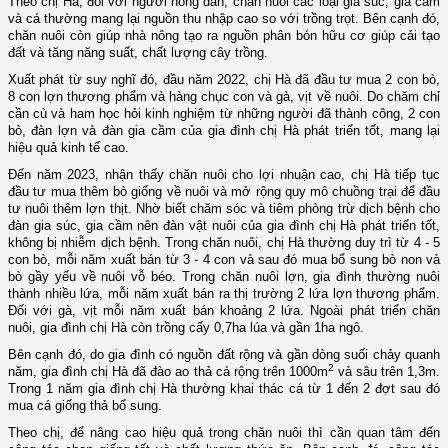
Theo chị Hà, đối với người nông dân, chăn nuôi các loại gia súc, gia cầm
và cá thường mang lại nguồn thu nhập cao so với trồng trọt. Bên cạnh đó,
chăn nuôi còn giúp nhà nông tạo ra nguồn phân bón hữu cơ giúp cải tạo
đất và tăng năng suất, chất lượng cây trồng.
Xuất phát từ suy nghĩ đó, đầu năm 2022, chị Hà đã đầu tư mua 2 con bò,
8 con lợn thương phẩm và hàng chục con và gà, vịt về nuôi. Do chăm chỉ
cần cù và ham học hỏi kinh nghiệm từ những người đã thành công, 2 con
bò, đàn lợn và đàn gia cầm của gia đình chị Hà phát triển tốt, mang lại
hiệu quả kinh tế cao.
Đến năm 2023, nhận thấy chăn nuôi cho lợi nhuận cao, chị Hà tiếp tục
đầu tư mua thêm bò giống về nuôi và mở rộng quy mô chuồng trại để đầu
tư nuôi thêm lợn thịt. Nhờ biết chăm sóc và tiêm phòng trừ dịch bệnh cho
đàn gia súc, gia cầm nên đàn vật nuôi của gia đình chị Hà phát triển tốt,
không bị nhiễm dịch bệnh. Trong chăn nuôi, chị Hà thường duy trì từ 4 - 5
con bò, mỗi năm xuất bán từ 3 - 4 con và sau đó mua bổ sung bò non và
bò gầy yếu về nuôi vỗ béo. Trong chăn nuôi lợn, gia đình thường nuôi
thành nhiều lứa, mỗi năm xuất bán ra thị trường 2 lứa lợn thương phẩm.
Đối với gà, vịt mỗi năm xuất bán khoảng 2 lứa. Ngoài phát triển chăn
nuôi, gia đình chị Hà còn trồng cấy 0,7ha lúa và gần 1ha ngô.
Bên cạnh đó, do gia đình có nguồn đất rộng và gần dòng suối chảy quanh
2
năm, gia đình chị Hà đã đào ao thả cá rộng trên 1000m
và sâu trên 1,3m.
Trong 1 năm gia đình chị Hà thường khai thác cá từ 1 đến 2 đợt sau đó
mua cá giống thả bổ sung.
Theo chị, để nâng cao hiệu quả trong chăn nuôi thì cần quan tâm đến