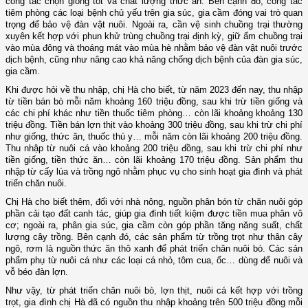
công tác chọn giống tốt và chất lượng thức ăn. Bên cạnh đó, công tác
tiêm phòng các loại bệnh chủ yếu trên gia súc, gia cầm đóng vai trò quan
trọng để bảo vệ đàn vật nuôi. Ngoài ra, cần vệ sinh chuồng trại thường
xuyên kết hợp với phun khử trùng chuồng trại định kỳ, giữ ấm chuồng trại
vào mùa đông và thoáng mát vào mùa hè nhằm bảo vệ đàn vật nuôi trước
dịch bệnh, cũng như nâng cao khả năng chống dịch bệnh của đàn gia súc,
gia cầm.
Khi được hỏi về thu nhập, chị Hà cho biết, từ năm 2023 đến nay, thu nhập
từ tiền bán bò mỗi năm khoảng 160 triệu đồng, sau khi trừ tiền giống và
các chi phí khác như tiền thuốc tiêm phòng… còn lãi khoảng khoảng 130
triệu đồng. Tiền bán lợn thịt vào khoảng 300 triệu đồng, sau khi trừ chi phí
như giống, thức ăn, thuốc thú y… mỗi năm còn lãi khoảng 200 triệu đồng.
Thu nhập từ nuôi cá vào khoảng 200 triệu đồng, sau khi trừ chi phí như
tiền giống, tiền thức ăn… còn lãi khoảng 170 triệu đồng. Sản phẩm thu
nhập từ cấy lúa và trồng ngô nhằm phục vụ cho sinh hoạt gia đình và phát
triển chăn nuôi.
Chị Hà cho biết thêm, đối với nhà nông, nguồn phân bón từ chăn nuôi góp
phần cải tạo đất canh tác, giúp gia đình tiết kiệm được tiền mua phân vô
cơ; ngoài ra, phân gia súc, gia cầm còn góp phần tăng năng suất, chất
lượng cây trồng. Bên cạnh đó, các sản phẩm từ trồng trọt như thân cây
ngô, rơm là nguồn thức ăn thô xanh để phát triển chăn nuôi bò. Các sản
phẩm phụ từ nuôi cá như các loại cá nhỏ, tôm cua, ốc… dùng để nuôi và
vỗ béo đàn lợn.
Như vậy, từ phát triển chăn nuôi bò, lợn thịt, nuôi cá kết hợp với trồng
trọt, gia đình chị Hà đã có nguồn thu nhập khoảng trên 500 triệu đồng mỗi